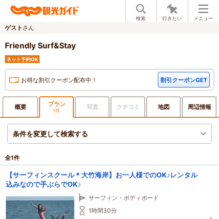
検索
行きたい
メニュー
ゲスト
さん
Friendly Surf&Stay
ネット予約OK
お得な割引クーポン配布中！
割引クーポンGET
プラン
概要
写真
クチ
コミ
地図
周辺
情報
1件
条件を変更して検索する
全
1
件
【サーフィンスクール＊大竹海岸】お一人様でのOK♪レンタル
込みなので手ぶらでOK♪
サーフィン・ボディボード
1時間30分