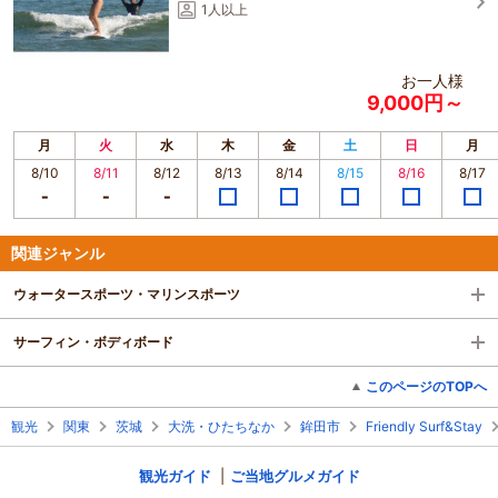
1人以上
お一人様
9,000円～
月
火
水
木
金
土
日
月
8/10
8/11
8/12
8/13
8/14
8/15
8/16
8/17
関連ジャンル
ウォータースポーツ・マリンスポーツ
サーフィン・ボディボード
このページのTOPへ
観光
関東
茨城
大洗・ひたちなか
鉾田市
Friendly Surf&Stay
観光ガイド
ご当地グルメガイド