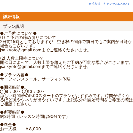
支払方法、キャンセルについて
詳細情報
プラン説明
●ご予約について●
(1) ご予約の締め切りについて
2日前15時としておりますが、空き枠の関係で前日でもご案内が可能な
場合もございます。
jsa.kyoto@gmail.comまでご連絡くださいませ。
(2) 人数上限枠について
開催日によって、人数上限を超えたご予約が可能な場合がございます。
jsa.kyoto@gmail.comまでご連絡くださいませ。
●プラン内容●
サーフィンスクール、サーフィン体験
●開催時間●
①9：00～②13：00～
涼しい時間帯の9:00スタートのプランがおすすめです。時間が遅くな
るほど風やウネリが出やすいです。上記以外の開始時間をご希望の際は
ご相談ください。
●所要時間●
約2時間（レッスン時間は90分です）
●料金●
お一人様 ￥8,000