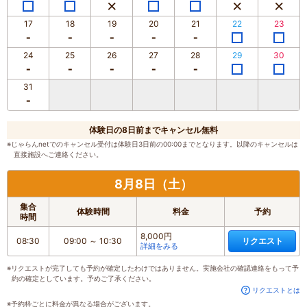
17
18
19
20
21
22
23
24
25
26
27
28
29
30
31
体験日の8日前までキャンセル無料
※じゃらんnetでのキャンセル受付は体験日3日前の00:00までとなります。以降のキャンセルは
直接施設へご連絡ください。
8月8日（土）
集合
体験時間
料金
予約
時間
8,000円
08:30
09:00
～
10:30
リクエスト
詳細をみる
※リクエストが完了しても予約が確定したわけではありません。実施会社の確認連絡をもって予
約の確定としています。予めご了承ください。
リクエストとは
※予約枠ごとに料金が異なる場合がございます。