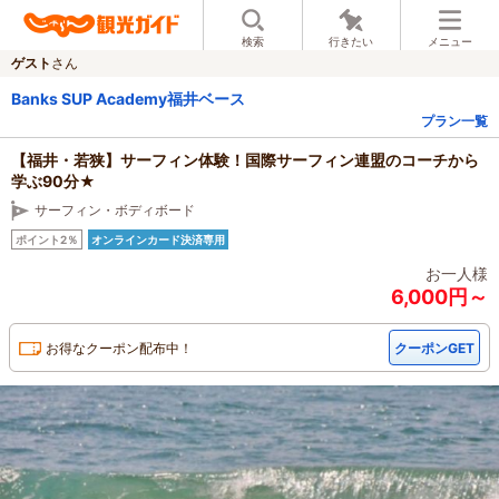
検索
行きたい
メニュー
ゲスト
さん
Banks SUP Academy福井ベース
プラン一覧
【福井・若狭】サーフィン体験！国際サーフィン連盟のコーチから
学ぶ90分★
サーフィン・ボディボード
ポイント2％
オンラインカード決済専用
お一人様
6,000円～
お得なクーポン配布中！
クーポンGET