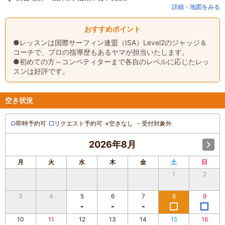
詳細・地図をみる
おすすめポイント
●レッスンは国際サーフィン連盟（ISA）Level2のジャッジ＆
コーチで、プロの指導歴もあるヤマが担当いたします。
●初めての方～コンペティターまで各自のレベルに応じたレッ
スンは好評です。
空き状況
○
即時予約可
□
リクエスト予約可
×
空きなし
－
受付対象外
2026年8月
月
火
水
木
金
土
日
1
2
3
4
5
6
7
8
9
10
11
12
13
14
15
16