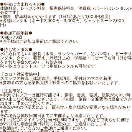
●料金に含まれるもの●
体験料金、レッスン料金、損害保険料金、消費税（ボードはレンタルが
必要です）
※別途、駐車料金がかかります（1日1台あたり1,000円程度）
※各種レンタル（ボード2,000円～3,000円、ウェットスーツ2,000
円）
●参加可能年齢●
10歳～70歳
※お子様のご参加は事前にご相談ください。
●持ち物・服装●
水にぬれてもいい服装（水着、ラッシュガード、短パン等）、ビーチサ
ンダル、タオル、着替え、日焼け止め、保険証・コピーでも可（けが等
をされた場合のため）、お飲み物
秋～冬はウェットスーツ（別途レンタルも可能です）
【コロナ対策実施中】
スタッフの検温・体調管理、手指消毒、受付時のマスク着用
※参加者の方も感染拡大防止対策へのご協力をお願いいたします。
【注意事項】
※雨天でもツアーは催行可能です。豪雨、台風、強風、波浪が大きい時
は中止になる場合がございます。その際、旅費・交通費等は返金できか
ねます。予めご了承ください。
※海況やその他要因により、開催地・集合場所が変更となる場合があり
ます。
その場合は体験日前日までに主催者より連絡いたします。
※中止決定のタイミングは当日朝6時ですが、台風などで明らかに催行
が不可能な場合は前日以前に決定の上、ご連絡いたします。
※飲酒されている方のご参加はご遠慮ください。
※受付時はマスクをご着用ください。