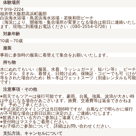
体験場所
〒919-2224
福井県大飯郡高浜町薗部
白浜海水浴場・鳥居浜海水浴場・若狭和田ビーチ
（海況により、開催地・集合場所が変更となる場合は前日に連絡いたし
ます。現地に到着後お電話ください（080-2554-0726））
対象年齢
10歳～70歳
服装
事前に参加時の服装に着替えて集合をお願いいたします。
持ち物
水にぬれてもいい（服装、水着、ラッシュガード、短パン等）、ビーチ
サンダル、タオル、着替え、日焼け止め、保険証・コピーでも可（けが
等をされた場合のため）秋～冬はウェットスーツ（別途レンタルも可能
です）
注意事項・その他
※雨天でもツアーは催行可能です。豪雨、台風、強風、波浪が大きい時
は中止になる場合があございます。旅費、交通費等は返金できかねま
す。予めご了承ください。
※中止決定のタイミングは当日朝6時ですが、台風などで明らかに催行
が不可能な場合は前日以前に決定の上、ご連絡いたします。
※飲酒されている方のご参加はご遠慮ください。
※受付時はマスクをご着用ください。
※お子様のご参加について、詳細はお問い合わせください。
支払方法、キャンセルについて