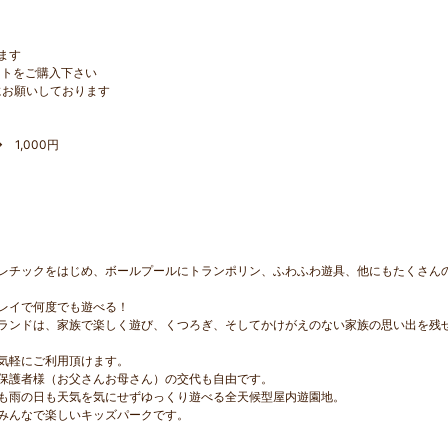
ます
ットをご購入下さい
にお願いしております
 1,000円
レチックをはじめ、ボールプールにトランポリン、ふわふわ遊具、他にもたくさん
レイで何度でも遊べる！
ランドは、家族で楽しく遊び、くつろぎ、そしてかけがえのない家族の思い出を残
気軽にご利用頂けます。
保護者様（お父さんお母さん）の交代も自由です。
も雨の日も天気を気にせずゆっくり遊べる全天候型屋内遊園地。
みんなで楽しいキッズパークです。