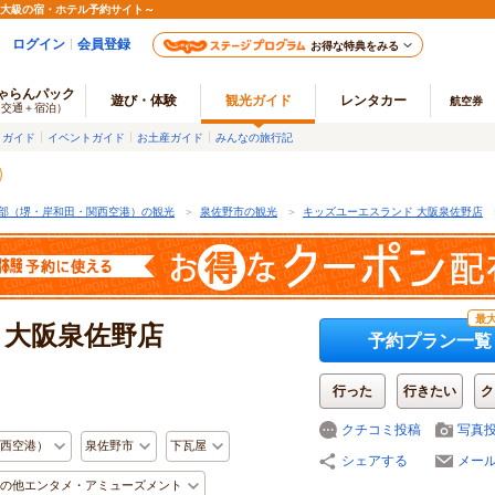
最大級の宿・ホテル予約サイト～
ログイン
会員登録
お得な特典をみる
ゃらんパック
遊び・体験
観光ガイド
レンタカー
航空券
（交通＋宿泊）
メガイド
イベントガイド
お土産ガイド
みんなの旅行記
部（堺・岸和田・関西空港）の観光
＞
泉佐野市の観光
＞
キッズユーエスランド 大阪泉佐野店
最大
 大阪泉佐野店
予約プラン一覧
行った
行きたい
ク
クチコミ投稿
写真
西空港）
泉佐野市
下瓦屋
シェアする
メー
の他エンタメ・アミューズメント