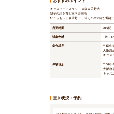
おすすめポイント
キッズユーエスランド 大阪泉佐野店
親子の絆を育む室内遊園地
いこらも～る泉佐野3F、近くの室内遊び場キ
所要時間
3時間
対象年齢
1歳～1
集合場所
〒598-
大阪府泉
キッズ
体験場所
〒598-
大阪府泉
キッズ
空き状況・予約