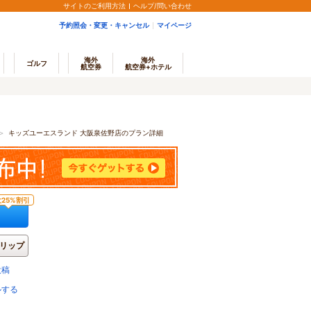
サイトのご利用方法
ヘルプ/問い合わせ
予約照会・変更・キャンセル
マイページ
海外
海外
ゴルフ
航空券
航空券+ホテル
＞
キッズユーエスランド 大阪泉佐野店のプラン詳細
25%割引
リップ
投稿
ルする