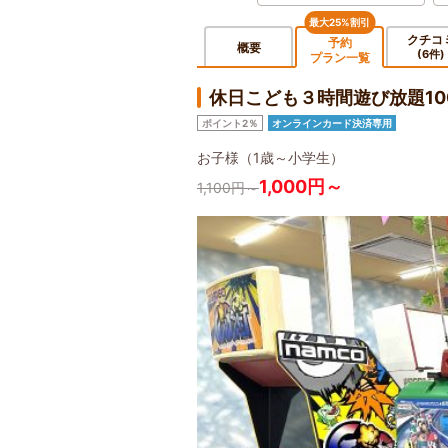
最大25%割引
クチコ
予約
概要
(6件)
プラン一覧
休日こども３時間遊び放題10
ポイント2％
オンラインカード決済専用
お子様（1歳～小学生）
1,000円～
1,100円～