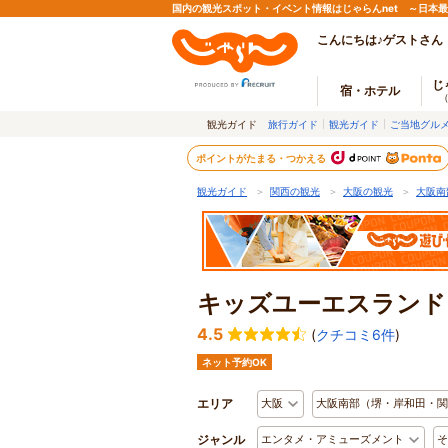
国内の観光スポット・イベント情報はじゃらんnet ～日本
こんにちは♪ゲストさん
じ
宿・ホテル
観光ガイド
旅行ガイド
観光ガイド
ご当地グル
ポイントがたまる・つかえる
観光ガイド
＞
関西の観光
＞
大阪の観光
＞
大阪南
キッズユーエスランド
4.5
(
クチコミ6件
)
ネット予約OK
エリア
大阪
大阪南部（堺・岸和田・関
ジャンル
エンタメ・アミューズメント
そ