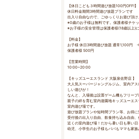
【休日こども３時間遊び放題100円OFF!】
休日料金期間3時間遊び放題プランです
出入り自由なので、ごゆっくりお遊び頂け
※0歳のお子様は無料です。保護者様チケ
※お子様の安全管理は保護者様(18歳以上)
【料金】
お子様 休日3時間遊び放題 通常1,100円 →
保護者様 500円
【営業時間】
10:00~20:00
【キッズユーエスランド 大阪泉佐野店 】
大人気スーパージャングルジム、室内アス
しい遊びが！
なんと、入場後は設置ゲーム機もフリープ
親子の絆を育む室内遊園地キッズユーエス
室内遊び場です。
遊び放題プランや短時間プラン等、お得に
受付後の出入り自由、飲食持ち込み自由、
近くの室内遊び場！だから暑い日も寒い日
幼児、小学生のお子様もパパもママも家族