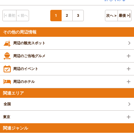
混雑具合：普通
滞在時間：1時間未満
人数：2人
|< 最初
< 前へ
1
2
3
次へ >
最後 >|
設備の有無：トイレ、手荷物預かり所
投稿日：2024年4月4日
その他の周辺情報
周辺の観光スポット
周辺のご当地グルメ
周辺のイベント
周辺のホテル
関連エリア
全国
東京
関連ジャンル