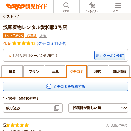
検索
行きたい
メニュー
ゲスト
さん
浅草着物レンタル愛和服3号店
ネット予約OK
王道
友達
4.5
(
クチコミ110件
)
お得な割引クーポン配布中！
割引クーポンGET
概要
プラン
写真
クチ
コミ
地図
周辺
情報
クチコミを投稿する
1 - 10件
（全110件中）
絞り込み
5
一人
女性／30代