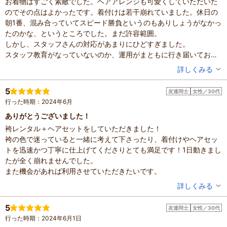
お着物はすごく素敵でした。ヘアアレンジも可愛くしていただいた
のでその点はよかったです。着付けは若干崩れていました。休日の
朝1番、混み合っていてスピード勝負というのもありしょうがなかっ
たのかな、というところでした。まだ許容範囲。
しかし、スタッフさんの対応があまりにひどすぎました。
スタッフ教育がなっていないのか、運用がまともに行き届いておら
ず、放置されることが多々ありました。次にどこに行けばいいかも
投稿者：
ももももさん
詳しくみる
わからず立ち止まっていると、イライラしたスタッフさんがお客さ
混雑具合：非常に混んでいた
んに対して強い口調で指示しており、非常に不快な思いをしまし
滞在時間：1～2時間
5
友達同士
女性／30代
人数：2人
た。
行った時期：2024年6月
投稿日：2024年6月13日
結局最後までまともな案内はなく、終始不安な状態でした。
ありがとうございました！
混み合って手が回らなくなるくらいであれば予約を制限してほしか
袴レンタル＋ヘアセットをしていただきました！
ったです。
袴の色で迷っていると一緒に考えて下さったり、着付けやヘアセッ
京都の系列店がすごくよかったので浅草も大丈夫だろうと予約をと
トを迅速かつ丁寧に仕上げてくださりとても満足です！1日動きまし
ったのが間違いでした。
たが全く崩れませんでした。
星1もつけたくありません。
また機会があれば利用させていただきたいです。
2度と行きません。
投稿者：
みすずさん
詳しくみる
混雑具合：やや混んでいた
滞在時間：1～2時間
5
友達同士
女性／30代
人数：3人～5人
行った時期：2024年6月1日
投稿日：2024年6月4日