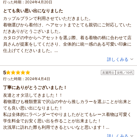
行った時期：2024年4月20日
投稿日：2024年5月7日
とても良い思い出になりました
カップルプランで利用させていただきました。
着物選びから着付け、ヘアセットまでとても親切にご対応していた
だきありがとうございました。
カタログの中からヘアセットを選ぶ際、着る着物の柄に合わせて店
員さんが提案をしてくださり、全体的に統一感のある可愛い印象に
仕上げてくださいました。
着付けも非常に丁寧で、細部の皺まで気を配ってくださりました。
投稿者：
ゆりあちゃんさん
詳しくみる
また機会がありましたら利用させていただきたいです。
混雑具合：やや混んでいた
滞在時間：1～2時間
5
友達同士
女性／10代
投稿日：2024年4月22日
行った時期：2024年4月4日
丁寧にありがとうございました！
友達とオタ活してきました！！
着物選びも種類豊富で沢山の中から推しカラーを選ぶことが出来と
ても良い思い出になりました！
私は全体的にラベンダーでやりましたがとてもレース着物は可愛く
学生料金でお安く思い出を作ることが出来ました！
次浅草に訪れた際も利用できるといいなと思います！
ぜひぜひ推し活したい方ここを利用してみてくださーい！
投稿者：
ももさん
詳しくみる