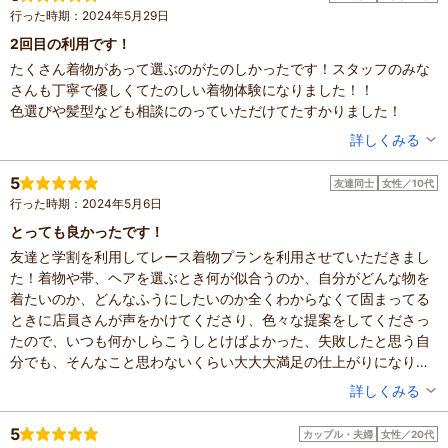
人数：3人～5人
行った時期：2024年5月29日
投稿日：2024年6月1日
2回目の利用です！
たくさん着物があって選ぶのがたのしかったです！スタッフのみな
さんも丁寧で優しくてたのしい着物体験になりました！！
色選びや髪型なども相談にのっていただけてたすかりました！
投稿者：
ややさん
詳しくみる
混雑具合：普通
滞在時間：1～2時間
5
友達同士
女性／10代
人数：2人
行った時期：2024年5月6日
設備の有無：トイレ、手荷物預かり所
投稿日：2024年5月29日
とっても良かったです！
友達と学割を利用してレース着物プランを利用させていただきまし
た！着物や帯、ヘアを選ぶとき何が似合うのか、自分がどんな物を
着たいのか、どんなふうにしたいのか全くわからなくて固まってる
ときに店員さんが声をかけてくださり、色々な提案をしてくださっ
たので、いつも何かしらこうしとけばよかった、失敗したと思う自
分でも、そんなこと思わないくらい大大大満足の仕上がりになりま
した！（着付けの最中などに店員さんに可愛い可愛いって言っても
投稿者：
ちひろさん
詳しくみる
らえて自己肯定感バク上がりしましたw）普段の服で４Lを着ている
混雑具合：空いていた
太っている自分でも着れる着物が色々あって嬉しかったです！！
滞在時間：1～2時間
5
カップル・夫婦
女性／20代
人数：2人
次またなにか機会があったらまたここをぜひ利用したいです！