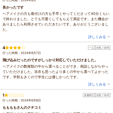
行った時期：2024年8月
良かったです
ヘアメイクの方も着付けの方も手早くやってくださって40分くらい
で終わりました。とても可愛くしてもらえて満足です。また機会が
ありましたら利用させていただきたいです。ありがとうございまし
た。
投稿者：
サエキチさん
詳しくみる
混雑具合：やや混んでいた
滞在時間：1時間未満
4
一人
女性／20代
投稿日：2024年8月18日
行った時期：2024年8月7日
飛び込みだったのですがしっかり対応していただけました。
ヘアメイクの数種類の中から選べることができ、相談しながらやっ
ていただけました。浴衣も思ったより多くの中から選べてよかった
です。学割もきくので学生には優しかったです。
投稿者：
めぐさん
詳しくみる
混雑具合：空いていた
滞在時間：1時間未満
1
友達同士
女性／20代
設備の有無：トイレ、手荷物預かり所
行った時期：2024年6月8日
投稿日：2024年8月7日
ももももさんのクチコミ