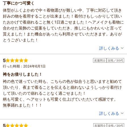
丁寧にかつ可愛く
体型がふくよかめで中々着物選びが難しい中、丁寧に対応して頂き
好みの物を着用することが出来ました！着付けもしっかりして頂い
たおかげで着崩れること無く1日過ごせました！ヘアメイクも着物に
合わせた装飾のご提案をしていただき、推しにもかわいいと言って
貰えました！また機会があったら利用させていただきます。ありが
とうございました！
投稿者：
のっちゃんさん
詳しくみる
混雑具合：やや混んでいた
滞在時間：1～2時間
5
友達同士
女性／30代
人数：3人～5人
行った時期：2024年6月1日
投稿日：2024年6月1日
袴をお借りしました！
袴の色で迷っていた時も、こちらの色が似合うと思いますと勧めて
頂いたり、夜まで着ることを伝えると崩れないようしっかり着付け
して頂いたので崩れることなく過ごせました！
柄も可愛く、ヘアセットも可愛く仕上げていただいて感謝です。
無事踊れました！！！
投稿者：
にらたまさん
詳しくみる
混雑具合：やや混んでいた
滞在時間：1～2時間
5
友達同士
女性／20代