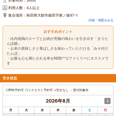
所要時間：
2時間
利用人数：
4人以上
集合場所：
秋田県大館市曲田字家ノ後97-1
詳細・地図をみる
おすすめポイント
・比内地鶏のスープとお肉が究極の味わいを引き出す「きりた
んぽ鍋」
・お米の美味しさと香ばしさを味わっていただける「みそ付け
たんぽ」
・お腹も心も満たされる幸せ時間(^^)/ファミリーにオススメで
す
空き状況
○
即時予約可
□
リクエスト予約可
×
空きなし
－
受付対象外
2026年8月
月
火
水
木
金
土
日