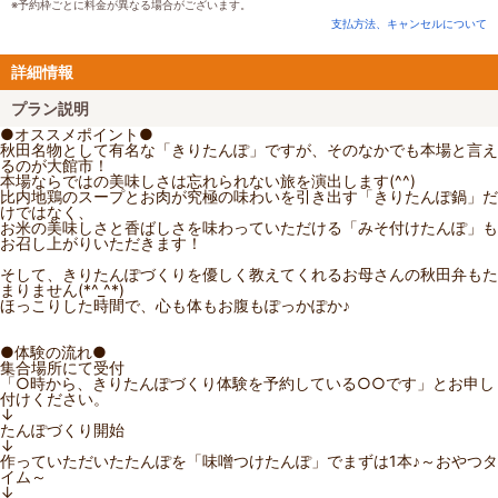
※予約枠ごとに料金が異なる場合がございます。
支払方法、キャンセルについて
詳細情報
プラン説明
●オススメポイント●
秋田名物として有名な「きりたんぽ」ですが、そのなかでも本場と言え
るのが大館市！
本場ならではの美味しさは忘れられない旅を演出します(^^)
比内地鶏のスープとお肉が究極の味わいを引き出す「きりたんぽ鍋」だ
けではなく、
お米の美味しさと香ばしさを味わっていただける「みそ付けたんぽ」も
お召し上がりいただきます！
そして、きりたんぽづくりを優しく教えてくれるお母さんの秋田弁もた
まりません(*^_^*)
ほっこりした時間で、心も体もお腹もぽっかぽか♪
●体験の流れ●
集合場所にて受付
「○時から、きりたんぽづくり体験を予約している○○です」とお申し
付けください。
↓
たんぽづくり開始
↓
作っていただいたたんぽを「味噌つけたんぽ」でまずは1本♪～おやつタ
イム～
↓