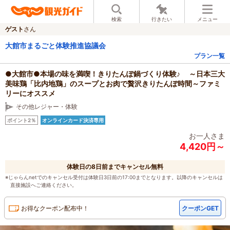
検索
行きたい
メニュー
ゲスト
さん
大館市まるごと体験推進協議会
プラン一覧
●大館市●本場の味を満喫！きりたんぽ鍋づくり体験♪ ～日本三大
美味鶏「比内地鶏」のスープとお肉で贅沢きりたんぽ時間～ファミ
リーにオススメ
その他レジャー・体験
ポイント2％
オンラインカード決済専用
お一人さま
4,420円～
体験日の8日前までキャンセル無料
※じゃらんnetでのキャンセル受付は体験日3日前の17:00までとなります。以降のキャンセルは
直接施設へご連絡ください。
お得なクーポン配布中！
クーポンGET