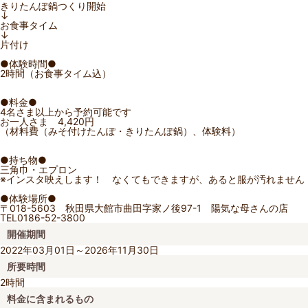
きりたんぽ鍋つくり開始
↓
お食事タイム
↓
片付け
●体験時間●
2時間（お食事タイム込）
●料金●
4名さま以上から予約可能です
お一人さま 4,420円
（材料費（みそ付けたんぽ・きりたんぽ鍋）、体験料）
●持ち物●
三角巾・エプロン
※インスタ映えします！ なくてもできますが、あると服が汚れません
●体験場所●
〒018-5603 秋田県大館市曲田字家ノ後97-1 陽気な母さんの店
TEL0186-52-3800
開催期間
2022年03月01日～2026年11月30日
所要時間
2時間
料金に含まれるもの