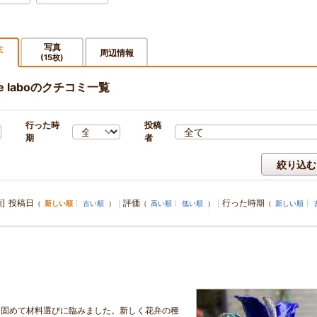
写真
ミ
周辺情報
(15枚)
)
e laboのクチコミ一覧
行った時
投稿
期
者
絞り込む
]
投稿日
評価
行った時期
（
新しい順
古い順
）
（
高い順
低い順
）
（
新しい順
を固めて材料選びに臨みました。新しく花弁の種