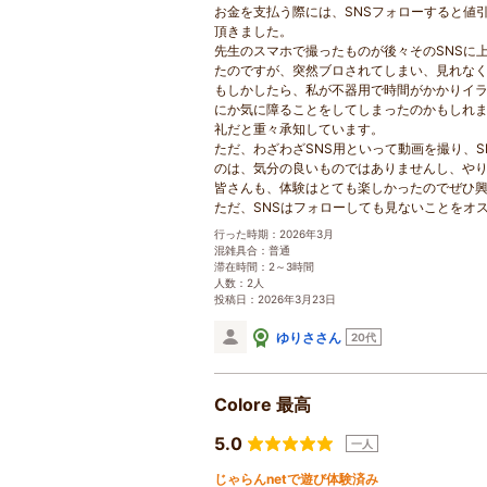
お金を支払う際には、SNSフォローすると値
頂きました。
先生のスマホで撮ったものが後々そのSNSに
たのですが、突然ブロされてしまい、見れな
もしかしたら、私が不器用で時間がかかりイ
にか気に障ることをしてしまったのかもしれ
礼だと重々承知しています。
ただ、わざわざSNS用といって動画を撮り、
のは、気分の良いものではありませんし、や
皆さんも、体験はとても楽しかったのでぜひ
ただ、SNSはフォローしても見ないことをオ
行った時期：2026年3月
混雑具合：普通
滞在時間：2～3時間
人数：2人
投稿日：2026年3月23日
ゆりささん
20代
Colore 最高
5.0
一人
じゃらんnetで遊び体験済み