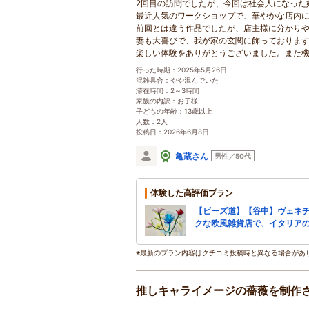
2回目の訪問でしたが、今回は社会人になった
最近人気のワークショップで、華やかな店内
前回とは違う作品でしたが、店主様に分かり
妻も大喜びで、我が家の玄関に飾っておりま
楽しい体験をありがとうございました。また
行った時期：2025年5月26日
混雑具合：やや混んでいた
滞在時間：2～3時間
家族の内訳：お子様
子どもの年齢：13歳以上
人数：2人
投稿日：2026年6月8日
亀蔵さん
男性／50代
体験した高評価プラン
【ビーズ道】【谷中】ヴェネチ
クな欧風雑貨店で、イタリアの
※最新のプラン内容はクチコミ投稿時と異なる場合があ
推しキャライメージの薔薇を制作