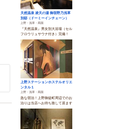
天然温泉 凌天の湯 御宿野乃浅草
別邸（ドーミーインチェーン）
上野・浅草・両国
『天然温泉』男女別大浴場（セル
フロウリュサウナ付き）完備！
上野ステーションホステルオリエ
ンタル１
上野・浅草・両国
急な宿泊！上野御徒町周辺でのお
泊りは当店へお待ち致して居ます