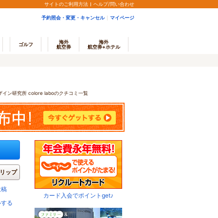
サイトのご利用方法
ヘルプ/問い合わせ
予約照会・変更・キャンセル
マイページ
海外
海外
ゴルフ
航空券
航空券+ホテル
ン研究所 colore laboのクチコミ一覧
リップ
投稿
カード入会でポイントget♪
ルする