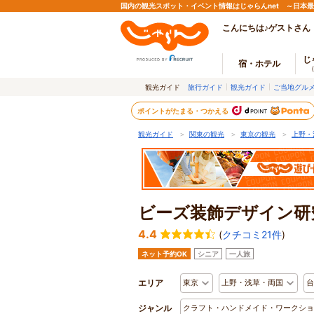
国内の観光スポット・イベント情報はじゃらんnet ～日本
こんにちは♪ゲストさん
じ
宿・ホテル
観光ガイド
旅行ガイド
観光ガイド
ご当地グル
ポイントがたまる・つかえる
観光ガイド
＞
関東の観光
＞
東京の観光
＞
上野・
ビーズ装飾デザイン研究所 
4.4
(
クチコミ21件
)
ネット予約OK
シニア
一人旅
エリア
東京
上野・浅草・両国
台
ジャンル
クラフト・ハンドメイド・ワークショ