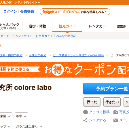
最大級の宿・ホテル予約サイト～
ログイン
会員登録
お得な特典をみる
ゃらんパック
遊び・体験
観光ガイド
レンタカー
航空券
（交通＋宿泊）
メガイド
イベントガイド
お土産ガイド
みんなの旅行記
浅草・両国の観光
＞
台東区の観光
＞
ビーズ装飾デザイン研究所 colore labo
＞
ビーズ装飾デザイ
colore labo
予約プラン一覧
行った
行きたい
ク
クチコミ投稿
写真
東区
谷中
シェアする
メー
ップ
ガラス細工作り