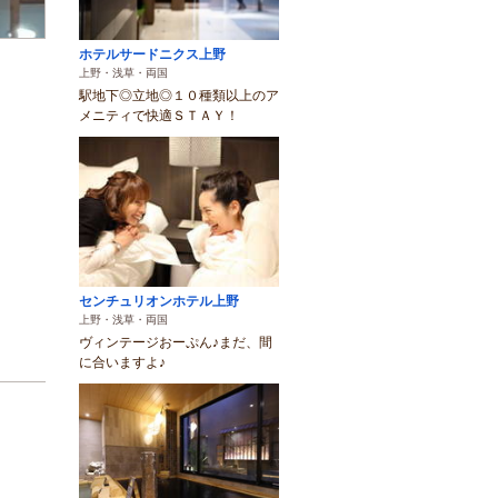
ホテルサードニクス上野
上野・浅草・両国
駅地下◎立地◎１０種類以上のア
メニティで快適ＳＴＡＹ！
センチュリオンホテル上野
上野・浅草・両国
ヴィンテージおーぷん♪まだ、間
に合いますよ♪