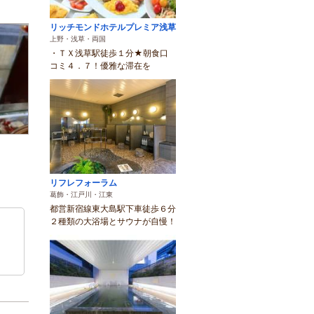
リッチモンドホテルプレミア浅草
上野・浅草・両国
・ＴＸ浅草駅徒歩１分★朝食口
コミ４．７！優雅な滞在を
リフレフォーラム
葛飾・江戸川・江東
都営新宿線東大島駅下車徒歩６分
２種類の大浴場とサウナが自慢！