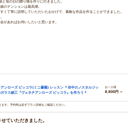
娘と母の日の贈り物を作りに行きました。
に娘のテンションは最高潮。
やすく丁寧に説明していただいたおかげで、素敵な作品を作ることができました。
す。
機会があればお伺いしたいと思います。
アンローズ ピッコラ(ミニ薔薇) レッスン ＊谷中のノスタルジッ
お一人様
8,800円 ～
ガラス細工『ヴェネチアンローズ ピッコラ』を作ろう＊
ります。予約時は必ずプラン詳細をご確認ください。
させていただきました。