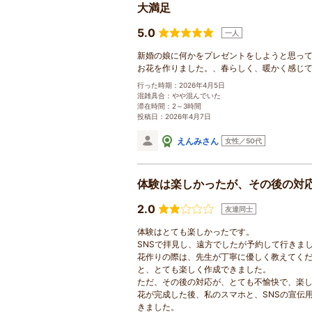
大満足
5.0
一人
新婚の娘に何かをプレゼントをしようと思っ
お花を作りました。、春らしく、暖かく感じ
行った時期：2026年4月5日
混雑具合：やや混んでいた
滞在時間：2～3時間
投稿日：2026年4月7日
えんみさん
女性／50代
体験は楽しかったが、その後の対
2.0
友達同士
体験はとても楽しかったです。
SNSで拝見し、遠方でしたが予約して行きま
花作りの際は、先生が丁寧に優しく教えてく
と、とても楽しく作成できました。
ただ、その後の対応が、とても不愉快で、楽
花が完成した後、私のスマホと、SNSの宣伝
きました。