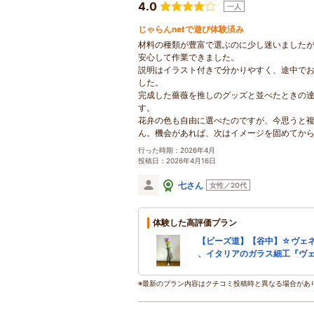
4.0
一人
じゃらんnetで遊び体験済み
材料の種類が豊富で選ぶのに少し迷いました
安心して作業できました。
説明はイラスト付きで分かりやすく、途中で
した。
完成した薔薇を推しのグッズと並べたときの
す。
花弁の色も自由に選べたのですが、今思うと
ん。機会があれば、次はイメージを固めてか
行った時期：2026年4月
投稿日：2026年4月16日
七さん
女性／20代
体験した高評価プラン
【ビーズ道】【谷中】☆ヴェ
、イタリアのガラス細工『ヴ
※最新のプラン内容はクチコミ投稿時と異なる場合があ