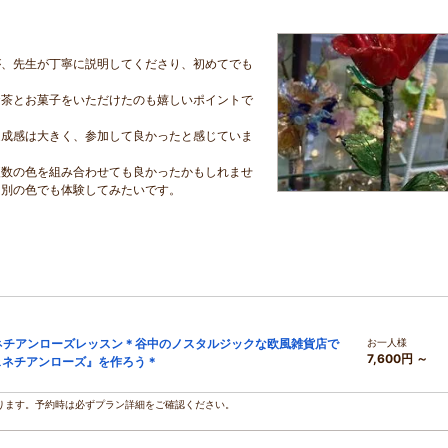
が、先生が丁寧に説明してくださり、初めてでも
お茶とお菓子をいただけたのも嬉しいポイントで
達成感は大きく、参加して良かったと感じていま
複数の色を組み合わせても良かったかもしれませ
ら別の色でも体験してみたいです。
ネチアンローズレッスン＊谷中のノスタルジックな欧風雑貨店で
お一人様
7,600円 ～
ェネチアンローズ』を作ろう＊
ります。予約時は必ずプラン詳細をご確認ください。