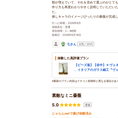
類が増えていて、それを含めて選ぶのがとて
作り方も再度わかりやすく説明していただい
た。
推しキャラのイメージぴったりの薔薇が完成
行った時期：2026年6月
混雑具合：普通
滞在時間：2～3時間
投稿日：2026年6月18日
七さん
女性／20代
体験した高評価プラン
【ビーズ道】【谷中】☆ヴェ
、イタリアのガラス細工『ヴ
※最新のプラン内容はクチコミ投稿時と異なる場合があ
素敵なミニ薔薇
5.0
家族
じゃらんnetで遊び体験済み