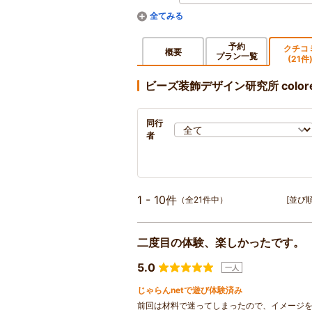
予約
クチコ
概要
プラン一覧
(21件
ビーズ装飾デザイン研究所 color
同行
者
1 - 10件
（全21件中）
[並び順
二度目の体験、楽しかったです。
5.0
一人
じゃらんnetで遊び体験済み
前回は材料で迷ってしまったので、イメージ