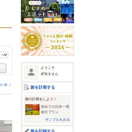
ようこそ
ゲスト
さん
古い順
）
旅を計画する
旅の計画をしよう！
初めての日本一周
旅行プラン
サンプルをみる
旅を記録する