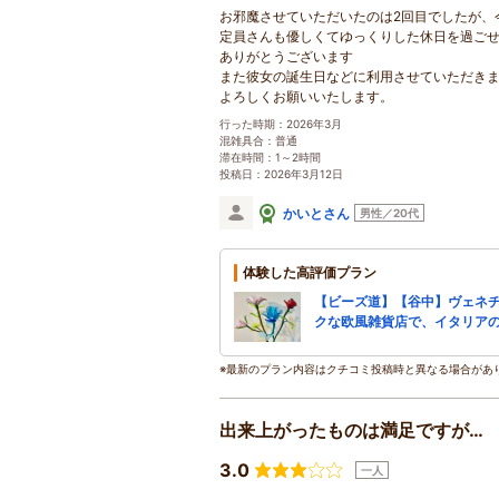
お邪魔させていただいたのは2回目でしたが、
定員さんも優しくてゆっくりした休日を過ご
ありがとうございます
また彼女の誕生日などに利用させていただき
よろしくお願いいたします。
行った時期：2026年3月
混雑具合：普通
滞在時間：1～2時間
投稿日：2026年3月12日
かいとさん
男性／20代
体験した高評価プラン
【ビーズ道】【谷中】ヴェネチ
クな欧風雑貨店で、イタリアの
※最新のプラン内容はクチコミ投稿時と異なる場合があ
出来上がったものは満足ですが…
3.0
一人