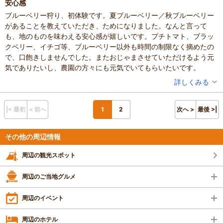
安心感
い！」「懐かしい気持ちに浸りたい！」という
ブルーベリー狩り、初体験です。夏ブルーベリー／秋ブルーベリー
方には、最高の思い出が作れる場所です！
があることを教えていただき、ためになりました。なんと言って
私自身、毎年ここに癒されに来ています。
も、地のものを味わえる安心感が嬉しいです。プチトマト、ブラッ
クベリー、イチゴ等、ブルーベリー以外も時間の制限なく摘めたの
で、口飽きしませんでした。またおじゃまさせていただけるよう元
気でありたいし、農園の方々にも元気でいてもらいたいです。
投稿者：
nanさん
詳しくみる
混雑具合：空いていた
滞在時間：1～2時間
設備の有無：駐車場、トイレ
|< 最初
< 前へ
1
2
次へ >
最後 >|
投稿日：2023年8月16日
その他の周辺情報
周辺の観光スポット
周辺のご当地グルメ
周辺のイベント
周辺のホテル