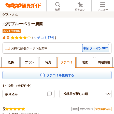
検索
行きたい
メニュー
ゲスト
さん
北村ブルーベリー農園
ネット予約OK
4.0
(
クチコミ17件
)
お得な割引クーポン配布中！
割引クーポンGET
概要
プラン
写真
クチ
コミ
地図
周辺
情報
クチコミを投稿する
1 - 10件
（全17件中）
絞り込み
5
家族
女性／20代
遊び体験済み