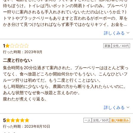
待ちぼうけ。トイレは汚いボットンの簡易トイレのみ。ブルーベリ
は、まさに至福の味でした。
ー狩りに案内されるも手入れされていないただの山(というか丘？)
来園を考えている方へアドバイス
トマトやブラックベリーもありますと言われるがボーボーの、草を
北村ブルーベリー農園は、「手入れが行き届い
かき分けて見つけなければならず素手ではかなりキツイ。お金を取
た綺麗な公園のような農園」を想像されている
るのであれば、ちゃんと整備された場所であって欲しいし、時間に
方には、もしかしたら不向きかもしれません。
投稿者：
かえさん
詳しくみる
なっても来れないのに謝罪がないのはどうなんだろう？空いたスペ
ここは、自然をそのまま活かした、ありのまま
混雑具合：空いていた
ースにプレハブの小屋を建てて事務所にするなりできるはず。採れ
の姿が魅力の農園です。
滞在時間：1～2時間
1
家族
女性／40代
人数：3人～5人
る食べ物も手入れされていないせいか味が薄く、なんの楽しみもな
山道を少し登るため、特に雨上がりは足元が滑
行った時期：2023年9月
家族の内訳：お子様、配偶者、その他
い場所でした。他の農園を見習って欲しい。
りやすくなることがあります。また、豊かな自
子供の年齢：4～6歳、7～12歳
二度と行かない
然の中にあるため、蚊などの虫もいます。その
設備の有無：駐車場、トイレ
集合時間を20分位過ぎて案内された。ブルーベリーはほとんど実っ
ため、来園の際は以下の準備を強くおすすめし
投稿日：2024年9月1日
てなく、食べ放題どころか開始何分かでもうない。こんなひどいフ
ます。
ルーツ狩りは初めてだ。もう二度と行くことはない。
* 服装は長袖・長ズボン、帽子を着用し、肌の
もし時期的に少ないなら、農園の方から断りを入れたらいいのに。
露出を控えめに。
あんな状態でなぜ食べ放題と言えるのか。
* 足元は動きやすく、汚れても良い長靴が必須
腹わたが煮えくり返る。
です。
* 虫よけスプレーや、熱中症対策のための水分
投稿者：
りーさん
詳しくみる
も忘れずにご持参ください。
混雑具合：空いていた
滞在時間：1時間未満
都会では味わえない、ありのままの自然と、そ
5
一人
女性／50代
遊び体験済み
設備の有無：駐車場
こで育つ絶品のブルーベリー。準備をしっかり
行った時期：2023年8月10日
投稿日：2023年9月24日
として、「自然の中で思いっきり冒険した