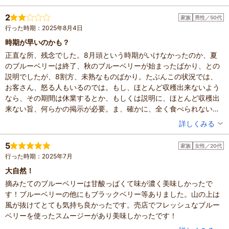
スに添えたりジャムにしたりして楽しんでいま
混雑具合：空いていた
すが、どのように食べても風味が負けません。
滞在時間：1時間未満
2
家族
男性／50代
設備の有無：駐車場、トイレ
ブルーベリー狩りや産直市場で見かけた方に
行った時期：2025年8月4日
投稿日：2026年7月7日
は、ぜひこの自然のおいしさを味わってみてほ
時期が早いのかも？
しいです！
正直な所、残念でした。8月頭という時期がいけなかったのか、夏
のブルーベリーは終了、秋のブルーベリーが始まったばかり、との
説明でしたが、8割方、未熟なものばかり。たぶんこの状況では、
お客さん、怒る人もいるのでは。もし、ほとんど収穫出来ないよう
なら、その期間は休業するとか、もしくは説明に、ほとんど収穫出
来ない旨、何らかの掲示が必要。ま、確かに、全く食べられないわ
けではないが。食べられる実を探すのが大変。
投稿者：
のんさん
詳しくみる
あと、かなりの急斜面があります。幼児連れば無理かなと。山の中
混雑具合：空いていた
にあり、蜂、蚊、蜘蛛もいます。私たちはあまり気にしませんが、
滞在時間：1～2時間
5
家族
女性／20代
人数：3人～5人
虫の嫌いな人には、厳しいかも。
行った時期：2025年7月
家族の内訳：お子様、配偶者
ブラックベリーの食べ頃は、もっと先なのかな。全く熟していませ
子供の年齢：13歳以上
大自然！
んでした。
設備の有無：駐車場
摘みたてのブルーベリーは甘酸っぱくて味が濃く美味しかったで
投稿日：2025年8月4日
す！ブルーベリーの他にもブラックベリー等ありました。山の上は
風が抜けてとても気持ち良かったです。売店でフレッシュなブルー
ベリーを使ったスムージーがあり美味しかったです！