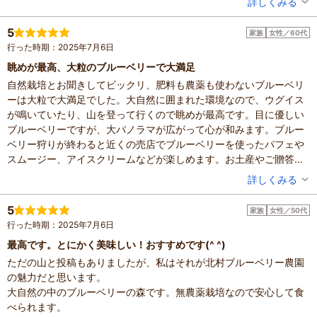
投稿者：
ともさん
詳しくみる
混雑具合：空いていた
滞在時間：1時間未満
5
家族
女性／60代
人数：2人
行った時期：2025年7月6日
家族の内訳：お子様
子供の年齢：7～12歳
眺めが最高、大粒のブルーベリーで大満足
設備の有無：駐車場
自然栽培とお聞きしてビックリ、肥料も農薬も使わないブルーベリ
投稿日：2025年7月21日
ーは大粒で大満足でした。大自然に囲まれた環境なので、ウグイス
が鳴いていたり、山を登って行くので眺めが最高です。目に優しい
ブルーベリーですが、大パノラマが広がって心が和みます。ブルー
ベリー狩りが終わると近くの売店でブルーベリーを使ったパフェや
スムージー、アイスクリームなどが楽しめます。お土産やご贈答用
のブルーベリーや、ブルーベリージャムなどを購入することもでき
投稿者：
あっけさん
詳しくみる
ます。ご家族そろって楽しめるスポットだと思います。秋のブルー
混雑具合：普通
ベリー狩りも出来るようなので、また行ってみたいです。
滞在時間：1～2時間
5
家族
女性／50代
人数：3人～5人
行った時期：2025年7月6日
家族の内訳：お子様、親・祖父母
子供の年齢：7～12歳
最高です。とにかく美味しい！おすすめです(^ ^)
設備の有無：駐車場、トイレ、休憩所
ただの山と投稿もありましたが、私はそれが北村ブルーベリー農園
投稿日：2025年7月14日
の魅力だと思います。
大自然の中のブルーベリーの森です。無農薬栽培なので安心して食
べられます。