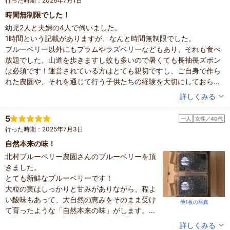
行った時期：2026年7月1日
時間無制限でした！
幼児2人と夫婦の4人で伺いました。
1時間という記載がありますが、なんと時間無制限でした。
ブルーベリー以外にもプラムやラズベリーなどもあり、それも食べ
放題でした。山道を歩きますし蚊も多いので暑くても長袖長ズボン
は必須です！運営されている方はとても親切ですし、ご自身で作ら
れた農園や、それを通じて行う子供たちの経験を大切にしておられ
て、愛をとても感じました。
投稿者：
みっちーさん
詳しくみる
他農園に比べかなりの格安ですのでトイレなどの設備は古いところ
混雑具合：空いていた
ももちろんありますが、山や自然が好きな方にはおすすめできま
滞在時間：2～3時間
5
一人
女性／40代
人数：3人～5人
す。子供は3歳過ぎてれば自分で熟した実を見つけて楽しめるかな
行った時期：2025年7月3日
家族の内訳：お子様、配偶者
と思います。
子供の年齢：0～1歳、2～3歳
自然本来の味！
時期が少し違うだけで旬の食べられるものも少しずつ変わるような
設備の有無：駐車場、トイレ、休憩所
北村ブルーベリー農園さんのブルーベリーを頂
ので、また近いうちに伺いたいと思います！
投稿日：2026年7月14日
きました。
素敵な体験をありがとうございました！
とても新鮮なブルーベリーです！
大粒の実はしっかりと甘みがありながら、程よ
い酸味もあって、大自然の恵みをそのまま受け
他1枚の写真
て育ったような「自然本来の味」がします。
まずは生でその贅沢な味を堪能したあと、アイ
投稿者：
Ayaさん
詳しくみる