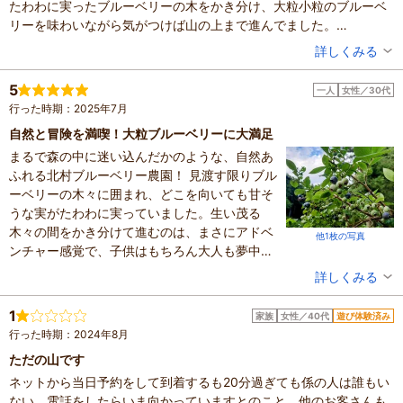
たわわに実ったブルーベリーの木をかき分け、大粒小粒のブルーベ
リーを味わいながら気がつけば山の上まで進んでました。
山と言ってもそれほど高くはなくお子様でも歩けるのでご安心を。
投稿者：
えみさん
詳しくみる
上の方は見晴らしも良く、とにかく空気がいい！鳥の鳴き声、爽や
混雑具合：普通
かな風を感じとても気持ち良かったです。
滞在時間：1～2時間
5
一人
女性／30代
人数：2人
虫がもともと苦手なのですが、童心にかえり気がつけば虫達なんて
行った時期：2025年7月
家族の内訳：お子様
全く気にならないほど夢中になってました。
子供の年齢：13歳以上
自然と冒険を満喫！大粒ブルーベリーに大満足
帰りに受付で販売しているブルーベリーソーダ、スムージーめちゃ
設備の有無：駐車場、トイレ
まるで森の中に迷い込んだかのような、自然あ
くちゃ美味しかったです♪
投稿日：2025年7月7日
ふれる北村ブルーベリー農園！ 見渡す限りブル
リフレッシュ出来ました。また来ます(^-^)
ーベリーの木々に囲まれ、どこを向いても甘そ
うな実がたわわに実っていました。生い茂る
木々の間をかき分けて進むのは、まさにアドベ
他1枚の写真
ンチャー感覚で、子供はもちろん大人も夢中に
なれる楽しさです。鳥や虫たちの鳴き声が心地
投稿者：
Ayaさん
詳しくみる
よく響き渡り、都会の喧騒を忘れさせてくれま
混雑具合：空いていた
す。
滞在時間：2～3時間
1
家族
女性／40代
遊び体験済み
設備の有無：駐車場、トイレ、休憩所
こちらのブルーベリーは、無農薬で育てられて
行った時期：2024年8月
投稿日：2025年7月1日
いるので、安心してそのままパクっと食べられ
ただの山です
るのが嬉しいポイント。どれも大粒で、口に入
ネットから当日予約をして到着するも20分過ぎても係の人は誰もい
れた瞬間に広がる甘みがたまりません！ 新鮮な
ない、電話をしたらいま向かっていますとのこと。他のお客さんも
空気と美しい景色の中でいただくブルーベリー