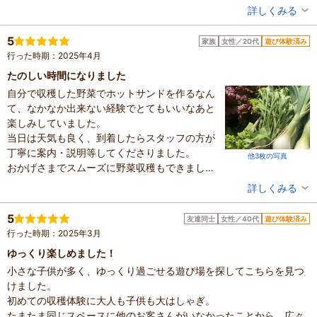
が、「火おこしも体験してみたい」とお願いしたところ、快く対応
投稿者：
トモさん
詳しくみる
してくださり、丁寧に教えていただきました。忙しい中でも優しく
混雑具合：普通
対応していただき、子供も大人もとても貴重な体験ができました。
滞在時間：2～3時間
5
家族
女性／20代
遊び体験済み
人数：3人～5人
大人がBBQを楽しんでいる間、子供たちは水鉄砲で元気に遊んでい
行った時期：2025年4月
家族の内訳：お子様、配偶者
て、退屈することなく楽しめたようです。幼児から小学生まで安心
子供の年齢：7～12歳、13歳以上
たのしい時間になりました
して遊べる環境が整っていて、お友達にもぜひ紹介したいと思いま
設備の有無：駐車場、トイレ
自分で収穫した野菜でホットサンドを作るなん
した。他にもカレー作りなど体験メニューが豊富に用意されている
投稿日：2025年5月9日
て、なかなか出来ない経験でとてもいいなあと
ので、次回もまた利用したいです。
楽しみしていました。
当日は天気も良く、到着したらスタッフの方が
丁寧に案内・説明等してくださりました。
他3枚の写真
おかげさまでスムーズに野菜収穫もできまし
た。大人も子どももとても楽しめると思いま
投稿者：
ぴのさん
詳しくみる
す。
混雑具合：普通
ホットサンドは、当日収穫した、玉ねぎ・サニ
滞在時間：1～2時間
5
友達同士
女性／40代
遊び体験済み
人数：3人～5人
ーレタス・水菜・ケールなどなど他にもいろい
行った時期：2025年3月
家族の内訳：お子様、親・祖父母
ろと挟み焼きました。
子供の年齢：13歳以上
ゆっくり楽しめました！
マヨネーズ・ヶキャップ・塩・胡椒・ドレッシ
設備の有無：駐車場、トイレ、手荷物預かり所、休憩所
小さな子供が多く、ゆっくり過ごせる遊び場を探してこちらを見つ
ングもあり、調理に使う事が出来てとても美味
投稿日：2025年4月7日
けました。
しくいただきました。
初めての収穫体験に大人も子供も大はしゃぎ。
ドリンクメニューも充実していてよかったで
たまたま同じスペースに他のお客さんがいなかったことから、広々
す。