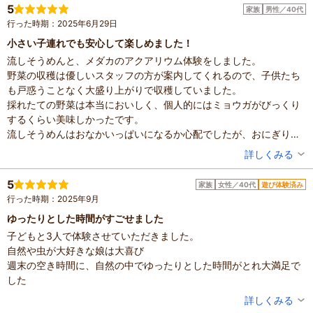
にビニール袋に入れてくれます。野菜たっぷりの豚汁とかしわ飯も
滞在時間：1～2時間
5
家族
男性／40代
人数：3人～5人
とってもおいしかったです。
行った時期：2025年6月29日
家族の内訳：お子様
スタッフの方もとても親切ですし、気軽に色々な体験ができるので
設備の有無：駐車場、トイレ、休憩所
小さい子連れでも安心して楽しめました！
おすすめです。
投稿日：2026年1月23日
流しそうめんと、メダカのアクアリウム体験をしました。
野菜の収穫は優しいスタッフの方が案内してくれるので、子供たち
も戸惑うことなく大盛り上がりで収穫していました。
採れたての野菜は本当においしく、個人的にはミョウガがびっくり
するくらい美味しかったです。
流しそうめんはおなかいっぱいになるか心配でしたが、おにぎりが
ついるし、とにかく美味しい野菜をたっぷり食べられるので、大満
投稿者：
てるさん
詳しくみる
足でした。
混雑具合：普通
メダカのアクアリウムも自分で好きなメダカを選べて、飾りつけを
滞在時間：1～2時間
5
家族
女性／40代
遊び体験済み
人数：3人～5人
楽しんだり、想像以上に良い感じの水槽ができあがりました！
行った時期：2025年9月
家族の内訳：お子様、配偶者
野菜は季節によって違うそうなので、定期的に行きたいなーと思っ
子供の年齢：0～1歳、4～6歳
ゆったりとした時間がすごせました
ています。
投稿日：2025年10月8日
子どもと3人で体験させていただきました。
隣がホットサンド作りで、少し離れたところではバーベキューをし
自然や虫が大好きな娘は大喜び
てて、どちらもとても美味しそうでした。
週末の空き時間に、自然の中でゆったりとした時間がとれ大満足で
まわりを気にせず子供と盛り上がりながら食事できるところって少
した
ないので、小さい子連れの方は特にお勧めしたい場所でした。
投稿者：
そらさん
詳しくみる
混雑具合：空いていた