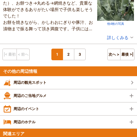
た）、お餅つき→丸める→網焼きなど、貴重な
てあり美味しかったです。自分で作った焼きたてのピザは美味しか
体験ができるありがたい場所で子供も楽しそう
ったようで子供も満足していました。当日は少し肌寒かったのです
でした！
が、ピザを焼く炭火が近くにあったので快適に過ごせました。ま
お餅を焼きながら、かしわおにぎりや豚汁、お
た、温かい野菜スープもいただけて嬉しかったです。
他4枚の写真
漬物まで振る舞って頂き満腹です。子供にはお
ケールだけは持ち帰りもOKとのこと（お店指定の袋に入る量）で、
漬物をゼリーに変更して下さいました。（空き
スタッフの方に教えてもらったレンジで出来るケールチップスを家
投稿者：
ひろさん
詳しくみる
時間でも子供が楽しめる様に、ハンモックや絵
で作りましたがこれが美味しくて！野菜嫌いの子供も食べてくれま
混雑具合：普通
本もありました）
した。
滞在時間：1～2時間
人数：3人～5人
2組毎の貸切りだったので、家族のペースに合
畑の奥にビオトープがあり今回は蛙の卵があるのみでしたが、暖か
|< 最初
< 前へ
1
2
3
次へ >
最後 >|
家族の内訳：お子様、配偶者
わせて楽しむ事ができたのがとても良かったで
くなったら生き物も増えるそうで、また行ってみたいです。
子供の年齢：4～6歳
す。 次回はバーベキューでも利用してみたい
設備の有無：駐車場、トイレ、休憩所
その他の周辺情報
です。たいへんお世話になりました♪
投稿日：2025年1月25日
周辺の観光スポット
周辺のご当地グルメ
周辺のイベント
周辺のホテル
関連エリア