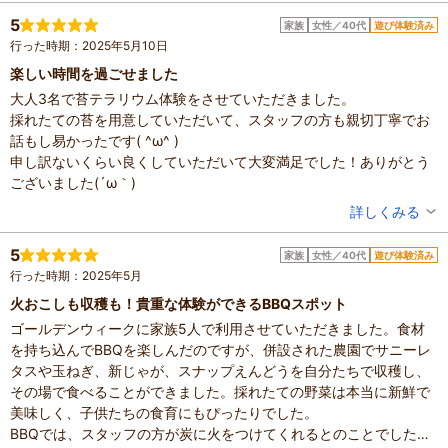
滞在時間：2～3時間
5
家族
女性／40代
遊び体験済み
人数：3人～5人
行った時期：2025年5月10日
家族の内訳：お子様、配偶者
子供の年齢：7～12歳
楽しい時間を過ごせました
設備の有無：駐車場、トイレ、休憩所
大人3名で苔テラリウム体験をさせていただきました。
投稿日：2025年9月26日
採れたての苔を用意していただいて、スタッフの方も親切丁寧でお
話もし易かったです( ^ω^ )
申し訳ないくらい良くしていただいて大変満足でした！ありがとう
ございました(´ω｀)
投稿者：
みみずんさん
詳しくみる
混雑具合：普通
滞在時間：1～2時間
5
家族
女性／40代
遊び体験済み
人数：3人～5人
行った時期：2025年5月
家族の内訳：お子様
子供の年齢：13歳以上
火おこしも収穫も！貴重な体験ができるBBQスポット
設備の有無：駐車場、トイレ、手荷物預かり所、休憩所
ゴールデンウィークに家族5人で利用させていただきました。食材
投稿日：2025年5月12日
を持ち込んでBBQを楽しんだのですが、併設された農園でサニーレ
タスや玉ねぎ、新じゃが、スナップえんどうを自分たちで収穫し、
その場で食べることができました。採れたての野菜は本当に新鮮で
美味しく、子供たちの食育にもぴったりでした。
BBQでは、スタッフの方が炭に火をつけてくれるとのことでした