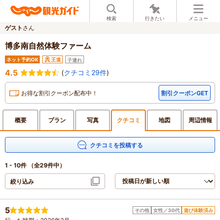
検索
行きたい
メニュー
ゲスト
さん
博多南自然体験ファーム
ネット予約OK
王道
子連れ
4.5
(
クチコミ29件
)
お得な割引クーポン配布中！
割引クーポンGET
概要
プラン
写真
クチ
コミ
地図
周辺
情報
クチコミを投稿する
1 - 10件
（全29件中）
絞り込み
5
その他
女性／30代
遊び体験済み