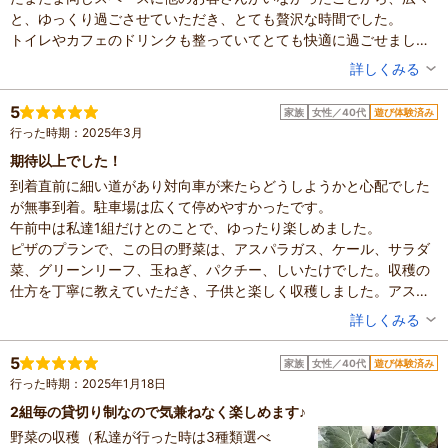
と、ゆっくり過ごさせていただき、とても贅沢な時間でした。
次はピザ作りに行きたいなあと思いました。
トイレやカフェのドリンクも整っていてとても快適に過ごせまし
お世話になりました。ありがとうございます。
た。
またよろしくおねがいします。
投稿者：
なみさん
詳しくみる
子供たちがもう少し大きくなったら、ピザのプランも是非体験させ
混雑具合：空いていた
ていただきたいと思います。また伺います。
滞在時間：3時間以上
5
家族
女性／40代
遊び体験済み
人数：6人～9人
ありがとうございました！
行った時期：2025年3月
設備の有無：駐車場、トイレ、休憩所
投稿日：2025年3月29日
期待以上でした！
到着直前に細い道があり対向車が来たらどうしようかと心配でした
が無事到着。駐車場は広くて停めやすかったです。
午前中は私達1組だけとのことで、ゆったり楽しめました。
ピザのプランで、この日の野菜は、アスパラガス、ケール、サラダ
菜、グリーンリーフ、玉ねぎ、パクチー、しいたけでした。収穫の
仕方を丁寧に教えていただき、子供と楽しく収穫しました。アスパ
ラガスや玉ねぎ、しいたけがどんな状態で育っているのかを初めて
投稿者：
ちーさん
詳しくみる
見て子供も楽しそうでした。
混雑具合：空いていた
野菜を洗って切っていざピザ作り。生地が1人１つづつ用意してあ
滞在時間：2～3時間
5
家族
女性／40代
遊び体験済み
人数：2人
り、ピザソースはトマトとカレー（キーマカレー？）の2種類あり、
行った時期：2025年1月18日
家族の内訳：お子様
トマトとカレーの2種類のピザを作りました。1枚7分ほどで焼き上
子供の年齢：4～6歳
2組毎の貸切り制なので気兼ねなく楽しめます♪
がり、焼き上がるまではサラダを食べながら待ちました。採れたて
設備の有無：駐車場、トイレ
野菜の収穫（私達が行った時は3種類選べ
の新鮮野菜をたっぷり食べれて幸せでした。ドレッシングも準備し
投稿日：2025年3月9日