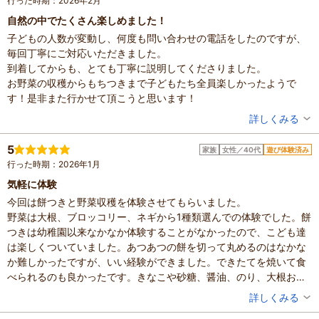
行った時期：2026年2月
自然の中でたくさん楽しめました！
子どもの人数が変動し、何度も問い合わせの電話をしたのですが、
毎回丁寧にご対応いただきました。
到着してからも、とても丁寧に説明してくださりました。
お野菜の収穫からもちつきまで子どもたち全員楽しかったようで
す！是非また行かせて頂こうと思います！
投稿者：
misakiさん
詳しくみる
混雑具合：普通
滞在時間：1～2時間
5
家族
女性／40代
遊び体験済み
人数：10人以上
行った時期：2026年1月
設備の有無：駐車場、トイレ、手荷物預かり所、休憩所
投稿日：2026年2月16日
気軽に体験
今回は餅つきと野菜収穫を体験させてもらいました。
野菜は大根、ブロッコリー、ネギから1種類選んでの体験でした。餅
つきは幼稚園以来なかなか体験することがなかったので、こども達
は楽しくついていました。あつあつの餅を切って丸めるのはなかな
か難しかったですが、いい経験ができました。できたてを焼いて食
べられるのも良かったです。きなこや砂糖、醤油、のり、大根おろ
しなど色々な味で楽しめました。
投稿者：
mikanさん
詳しくみる
別料金であんこや納豆もありました。食べきれない分は持ち帰り用
混雑具合：空いていた