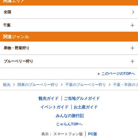
関連エリア
全国
千葉
関連ジャンル
果物・野菜狩り
ブルーベリー狩り
このページのTOPへ
観光
関東のブルーベリー狩り
千葉のブルーベリー狩り
千葉・市原の
観光ガイド
ご当地グルメガイド
イベントガイド
お土産ガイド
みんなの旅行記
じゃらんTOPへ
表示：
スマートフォン版
PC版