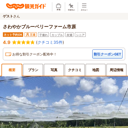
ゲスト
さん
さわやかブルーベリーファーム市原
ネット予約OK
王道
子連れ
カップル
友達
シニア
4.9
(
クチコミ35件
)
お得な割引クーポン配布中！
割引クーポンGET
概要
プラン
写真
クチ
コミ
地図
周辺
情報