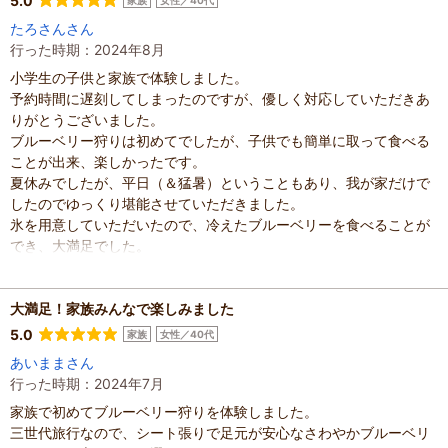
5.0
家族
女性／40代
無制限なので焦らずじっくり探し歩いて食べる事ができるのもよか
たろさんさん
ったですし、子供達はお腹いっぱいで大満足。
行った時期：2024年8月
ブルーベリーアイスもキッチンカーで買う事ができて色々と楽しま
小学生の子供と家族で体験しました。
せてあげられて良い体験ができました。
予約時間に遅刻してしまったのですが、優しく対応していただきあ
混雑具合
：
やや空いていた
りがとうございました。
滞在時間
：
1～2時間
ブルーベリー狩りは初めてでしたが、子供でも簡単に取って食べる
家族の内訳
：
お子様、
配偶者、
子どもの年齢
ことが出来、楽しかったです。
：
2～3歳、
人数
：
3人～5人
夏休みでしたが、平日（＆猛暑）ということもあり、我が家だけで
投稿日
：
2026年6月15日
したのでゆっくり堪能させていただきました。
氷を用意していただいたので、冷えたブルーベリーを食べることが
でき、大満足でした。
またお邪魔したいと思います。
混雑具合
：
空いていた
大満足！家族みんなで楽しみました
滞在時間
：
1～2時間
家族の内訳
：
お子様、
配偶者、
5.0
家族
女性／40代
子どもの年齢
：
7～12歳、
あいままさん
人数
：
3人～5人
行った時期：2024年7月
投稿日
：
2024年8月3日
家族で初めてブルーベリー狩りを体験しました。
三世代旅行なので、シート張りで足元が安心なさわやかブルーベリ