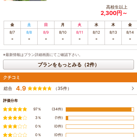
高校生以上
2,300円～
金
土
日
月
火
水
木
金
8/7
8/8
8/9
8/10
8/11
8/12
8/13
8/14
※最新情報はプラン詳細画面にてご確認下さい。
プランをもっとみる（2件）
クチコミ
4.9
総合
（35件）
評価分布
満足
97％
(34件)
やや満足
3％
(1件)
普通
0％
(0件)
やや不満
0％
(0件)