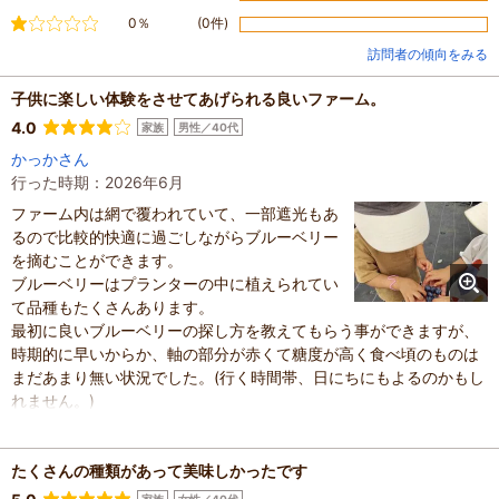
不満
0％
(0件)
訪問者の傾向をみる
子供に楽しい体験をさせてあげられる良いファーム。
4.0
家族
男性／40代
かっかさん
行った時期：2026年6月
ファーム内は網で覆われていて、一部遮光もあ
るので比較的快適に過ごしながらブルーベリー
を摘むことができます。
ブルーベリーはプランターの中に植えられてい
て品種もたくさんあります。
最初に良いブルーベリーの探し方を教えてもらう事ができますが、
時期的に早いからか、軸の部分が赤くて糖度が高く食べ頃のものは
まだあまり無い状況でした。(行く時間帯、日にちにもよるのかもし
れません。)
ベストの状態のものを探して食べようとするとほとんど見つからず2
粒くらいしか食べる事ができませんでしたが、サイズの大きいもの
を探して食べるようにすると比較的たくさんのブルーベリーを食べ
たくさんの種類があって美味しかったです
る事ができて楽しかったです。