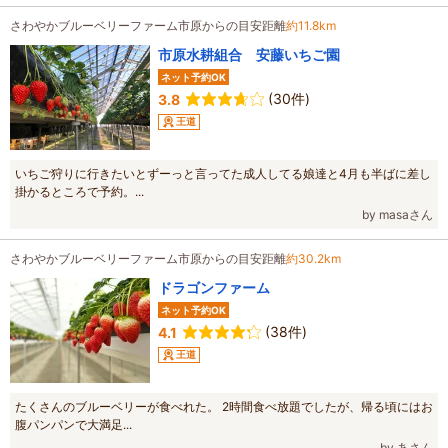
さわやかブルーベリーファーム市原からの目安距離
約11.8km
市原水耕組合 安藤いちご園
ネット予約OK
(30件)
3.8
王道
いちご狩りに行きたいとずーっと言ってた成人してる娘達と4月も半ばに差し
掛かるところで予約。...
by masaさん
さわやかブルーベリーファーム市原からの目安距離
約30.2km
ドラゴンファーム
ネット予約OK
(38件)
4.1
王道
たくさんのブルーベリーが食べれた。 2時間食べ放題でしたが、帰る頃にはお
腹パンパンで大満足...
by あさん