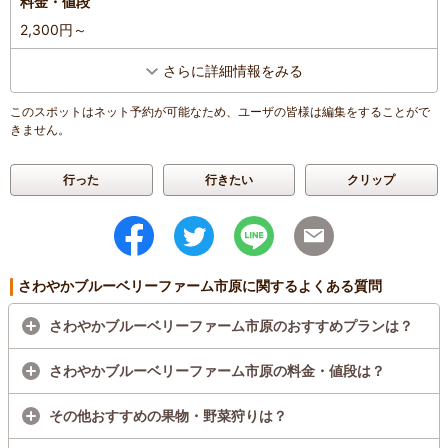
料金・値段
人数
：
3人～5人
2,300円～
投稿日
：
2024年7月10日
さらに詳細情報をみる
このスポットはネット予約が可能なため、ユーザの皆様は編集をすることがで
きません。
行った
行きたい
クリップ
さわやかブルーベリーファーム市原に関するよくある質問
さわやかブルーベリーファーム市原のおすすめプランは？
さわやかブルーベリーファーム市原の料金・値段は？
その他おすすめの果物・野菜狩りは？