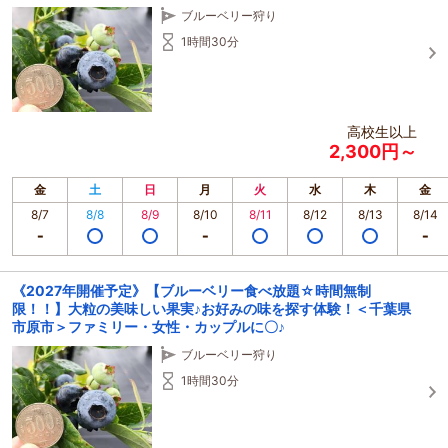
ブルーベリー狩り
1時間30分
高校生以上
2,300円～
金
土
日
月
火
水
木
金
8/7
8/8
8/9
8/10
8/11
8/12
8/13
8/14
《2027年開催予定》【ブルーベリー食べ放題☆時間無制
限！！】大粒の美味しい果実♪お好みの味を探す体験！＜千葉県
市原市＞ファミリー・女性・カップルに〇♪
ブルーベリー狩り
1時間30分