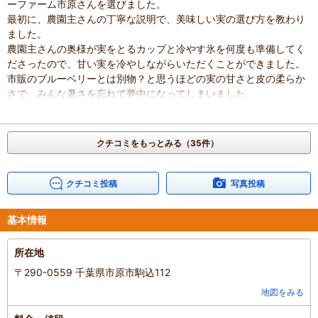
ーファーム市原さんを選びました。
最初に、農園主さんの丁寧な説明で、美味しい実の選び方を教わり
ました。
農園主さんの奥様が実をとるカップと冷やす氷を何度も準備してく
ださったので、甘い実を冷やしながらいただくことができました。
市販のブルーベリーとは別物？と思うほどの実の甘さと皮の柔らか
さで、みんな暑さを忘れて夢中になってしまいました。
沢山の種類があり、種類により、全然味が違います！
好きな種類を見つけるのも楽しかったです。
休憩用のガーデンチェアで水分補給と休憩しつつ、ブルーベリー好
クチコミをもっとみる（35件）
きな娘は何度も何度も山盛りに摘んできては美味しくいただいてい
ました。
時間制限がないので、田園風景に癒されながら、途中スムージーを
クチコミ投稿
写真投稿
飲んだり、また摘んだりと、ゆったりした気分で過ごせました。
8月からはまた違う種類のブルーベリーが食べごろになるそうで
基本情報
す！
また伺いたいね！と家族みんなで話しています。
所在地
農園主さま、奥さま、楽しい時間をありがとうございました！
〒290-0559 千葉県市原市駒込112
混雑具合
：
空いていた
滞在時間
：
1～2時間
地図をみる
家族の内訳
：
お子様、
親・祖父母、
配偶者、
子どもの年齢
：
7～12歳、