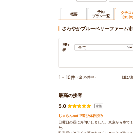
予約
クチコ
概要
プラン一覧
(35件
さわやかブルーベリーファーム市
同行
者
1 - 10件
（全35件中）
[並び順
最高の接客
5.0
家族
じゃらんnetで遊び体験済み
日曜日の昼にお伺いしました。東京から車で
た。
駐車場にはアイス等のキッチンカーとパラソ