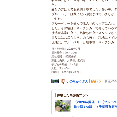
た。
受付の方はとても親切丁寧でした。暑い中、
ブルーベリーは既にだいぶ摘まれていましが
でした。
ブルーベリーを摘んで氷入りのカップに入れ
した。その後は、キッチンカーで売っている
接遇が非常に良い、気持ちの良いスタッフさ
周りにはお店らしきものも無く、現地にトイ
現地は、ブルーベリーと駐車場、キッチンカ
行った時期：2026年7月
混雑具合：空いていた
滞在時間：1時間未満
家族の内訳：お子様、配偶者
子どもの年齢：4～6歳
人数：3人～5人
投稿日：2026年7月27日
いのちゅうさん
お宿ツウ
男性／50
体験した高評価プラン
《2026年開催！》【ブルー
味を探す体験！＜千葉県市原市