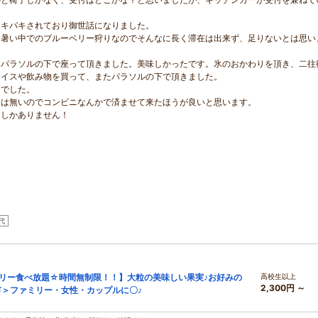
テキパキされており御世話になりました。
、暑い中でのブルーベリー狩りなのでそんなに長く滞在は出来ず、足りないとは思い
、パラソルの下で座って頂きました。美味しかったです。氷のおかわりを頂き、二往
アイスや飲み物を買って、またパラソルの下で頂きました。
んでした。
レは無いのでコンビニなんかで済ませて来たほうが良いと思います。
ーしかありません！
代
ベリー食べ放題☆時間無制限！！】大粒の美味しい果実♪お好みの
高校生以上
2,300円 ～
＞ファミリー・女性・カップルに〇♪