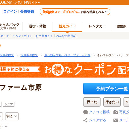
最大級の宿・ホテル予約サイト～
ログイン
会員登録
お得な特典をみる
ゃらんパック
遊び・体験
観光ガイド
レンタカー
航空券
（交通＋宿泊）
メガイド
イベントガイド
お土産ガイド
みんなの旅行記
市原の観光
＞
市原市の観光
＞
さわやかブルーベリーファーム市原
＞
さわやかブルーベリーフ
ファーム市原
予約プラン一覧
行った
行きたい
ク
シニア
クチコミ投稿
写真
駒込
シェアする
メー
り