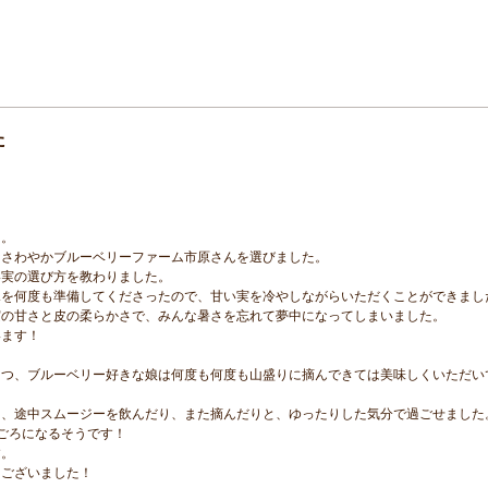
た
た。
なさわやかブルーベリーファーム市原さんを選びました。
い実の選び方を教わりました。
氷を何度も準備してくださったので、甘い実を冷やしながらいただくことができまし
実の甘さと皮の柔らかさで、みんな暑さを忘れて夢中になってしまいました。
います！
つつ、ブルーベリー好きな娘は何度も何度も山盛りに摘んできては美味しくいただい
ら、途中スムージーを飲んだり、また摘んだりと、ゆったりした気分で過ごせました
ごろになるそうです！
す。
うございました！