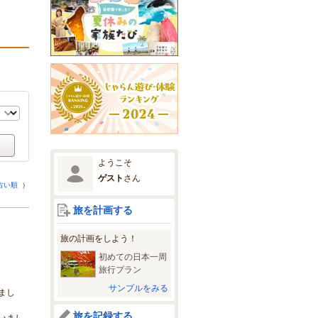
ようこそ
ゲスト
さん
古い順
）
旅を計画する
旅の計画をしよう！
初めての日本一周
旅行プラン
サンプルをみる
まし
旅を記録する
いまし