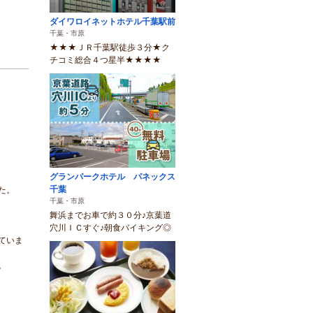
ダイワロイネットホテル千葉駅前
千葉・市原
★★★ＪＲ千葉駅徒歩３分★ク
チコミ総合４つ星半★★★★
グランパークホテル パネックス
千葉
た。
千葉・市原
舞浜までお車で約３０分♪京葉道
穴川ＩＣすぐ♪朝食バイキング◎
ていま
。