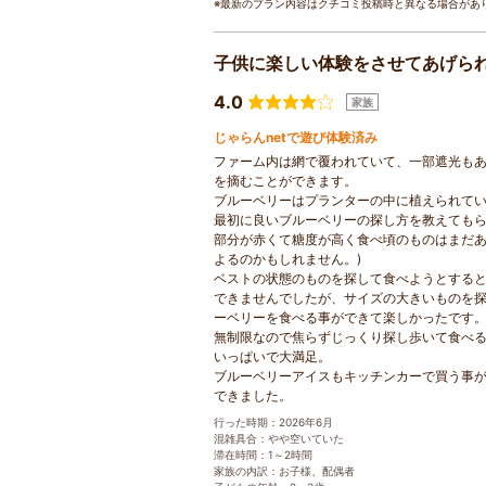
※最新のプラン内容はクチコミ投稿時と異なる場合があ
子供に楽しい体験をさせてあげら
4.0
家族
じゃらんnetで遊び体験済み
ファーム内は網で覆われていて、一部遮光も
を摘むことができます。
ブルーベリーはプランターの中に植えられて
最初に良いブルーベリーの探し方を教えても
部分が赤くて糖度が高く食べ頃のものはまだあ
よるのかもしれません。)
ベストの状態のものを探して食べようとすると
できませんでしたが、サイズの大きいものを
ーベリーを食べる事ができて楽しかったです
無制限なので焦らずじっくり探し歩いて食べ
いっぱいで大満足。
ブルーベリーアイスもキッチンカーで買う事
できました。
行った時期：2026年6月
混雑具合：やや空いていた
滞在時間：1～2時間
家族の内訳：お子様、配偶者