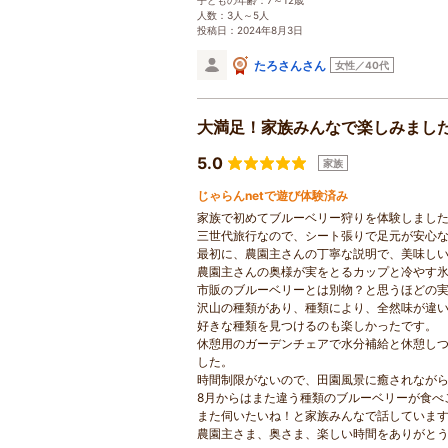
子どもの年齢：7～12歳
人数：3人～5人
投稿日：2024年8月3日
たろさんさん
女性／40代
大満足！家族みんなで楽しみまし
5.0
家族
じゃらんnetで遊び体験済み
家族で初めてブルーベリー狩りを体験しまし
三世代旅行なので、シート張りで足元が安心
最初に、農園主さんの丁寧な説明で、美味し
農園主さんの奥様が実をとるカップと冷やす
市販のブルーベリーとは別物？と思うほどの
沢山の種類があり、種類により、全然味が違
好きな種類を見つけるのも楽しかったです。
休憩用のガーデンチェアで水分補給と休憩し
した。
時間制限がないので、田園風景に癒されなが
8月からはまた違う種類のブルーベリーが食べ
また伺いたいね！と家族みんなで話していま
農園主さま、奥さま、楽しい時間をありがと