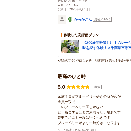
子どもの年齢：2～3歳
人数：3人～5人
投稿日：2026年6月15日
かっかさん
男性／40代
体験した高評価プラン
《2026年開催！》【ブルー
味を探す体験！＜千葉県市原市
※最新のプラン内容はクチコミ投稿時と異なる場合があ
最高のひと時
5.0
家族
家族全員がブルーベリー好きの我が家が
全員一致で
このブルーベリー園しかない
と、断言するほどの素晴らしい場所です
是非皆さんも一度は行くべきです
ブルーベリーがより一層好きになります
行った時期：2025年7月31日