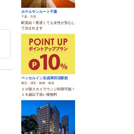
ホテルサンルート千葉
千葉・市原
駅直結！夜遅くても女性が安心し
て泊まれます
ベッセルイン京成津田沼駅前
舞浜・浦安・船橋・幕張
１０階スカイラウンジ利用可能！
１８歳以下添い寝無料