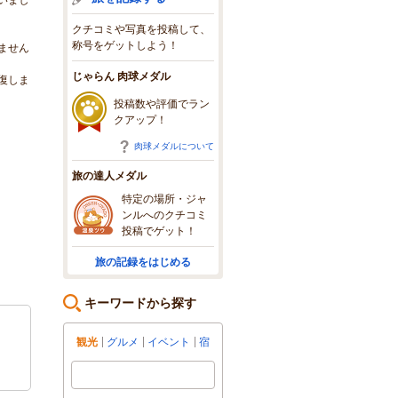
クチコミや写真を投稿して、
称号をゲットしよう！
ません
じゃらん 肉球メダル
復しま
投稿数や評価でラン
クアップ！
肉球メダルについて
旅の達人メダル
特定の場所・ジャ
ンルへのクチコミ
投稿でゲット！
旅の記録をはじめる
キーワードから探す
観光
グルメ
イベント
宿