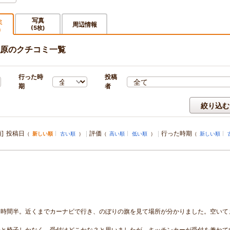
写真
ミ
周辺情報
(5枚)
)
原のクチコミ一覧
行った時
投稿
期
者
絞り込む
]
投稿日
評価
行った時期
（
新しい順
古い順
）
（
高い順
低い順
）
（
新しい順
１時間半。近くまでカーナビで行き、のぼりの旗を見て場所が分かりました。空いて
ルと椅子しかなく、受付はどこかな？と思いましたが、キッチンカーが受付を兼ねて