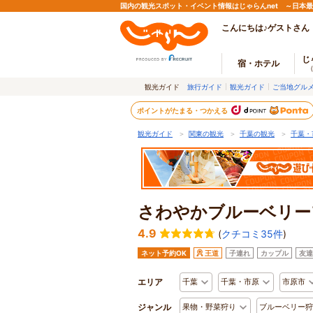
国内の観光スポット・イベント情報はじゃらんnet ～日本
こんにちは♪ゲストさん
じ
宿・ホテル
観光ガイド
旅行ガイド
観光ガイド
ご当地グル
ポイントがたまる・つかえる
観光ガイド
＞
関東の観光
＞
千葉の観光
＞
千葉・
さわやかブルーベリー
4.9
(
クチコミ35件
)
ネット予約OK
王道
子連れ
カップル
友達
エリア
千葉
千葉・市原
市原市
ジャンル
果物・野菜狩り
ブルーベリー狩