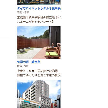
ダイワロイネットホテル千葉中央
千葉・市原
京成線千葉中央駅目の前立地【バ
スルームがセミセパレート】
旬彩の宿 緑水亭
勝浦・鴨川
夕食５．０★山里の静かな和風
旅館でゆったりと過ごす旅の贅沢