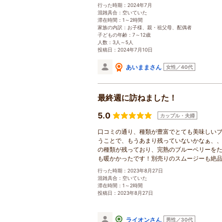
行った時期：2024年7月
混雑具合：空いていた
滞在時間：1～2時間
家族の内訳：お子様、親・祖父母、配偶者
子どもの年齢：7～12歳
人数：3人～5人
投稿日：2024年7月10日
あいままさん
女性／40代
最終週に訪ねました！
5.0
カップル・夫婦
口コミの通り、種類が豊富でとても美味しいブ
うことで、もうあまり残っていないかなぁ、
の種類が残っており、完熟のブルーベリーを
も暖かかったです！別売りのスムージーも絶
行った時期：2023年8月27日
混雑具合：空いていた
滞在時間：1～2時間
投稿日：2023年8月27日
ライオンさん
男性／30代