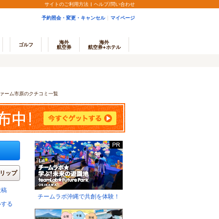
サイトのご利用方法
ヘルプ/問い合わせ
予約照会・変更・キャンセル
マイページ
海外
海外
ゴルフ
航空券
航空券+ホテル
ァーム市原のクチコミ一覧
リップ
投稿
チームラボ沖縄で共創を体験！
ルする