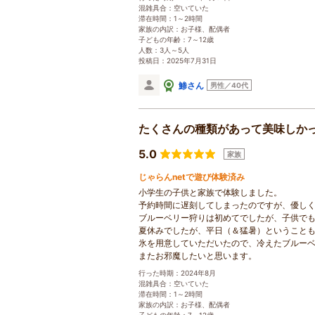
混雑具合：空いていた
滞在時間：1～2時間
家族の内訳：お子様、配偶者
子どもの年齢：7～12歳
人数：3人～5人
投稿日：2025年7月31日
鯵さん
男性／40代
たくさんの種類があって美味しか
5.0
家族
じゃらんnetで遊び体験済み
小学生の子供と家族で体験しました。
予約時間に遅刻してしまったのですが、優し
ブルーベリー狩りは初めてでしたが、子供で
夏休みでしたが、平日（＆猛暑）ということ
氷を用意していただいたので、冷えたブルー
またお邪魔したいと思います。
行った時期：2024年8月
混雑具合：空いていた
滞在時間：1～2時間
家族の内訳：お子様、配偶者