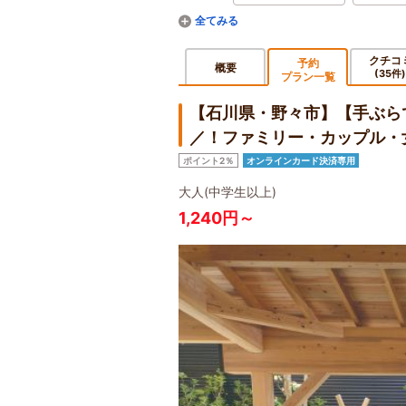
クチコ
予約
概要
(35件)
プラン一覧
【石川県・野々市】【手ぶら
／！ファミリー・カップル・女
ポイント2％
オンラインカード決済専用
大人(中学生以上)
1,240円～