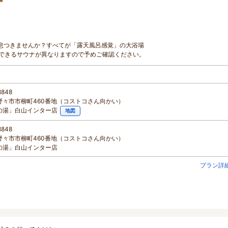
息つきませんか？すべてが「露天風呂感覚」の大浴場
できるサウナが異なりますので予めご確認ください。
8848
野々市市柳町460番地（コストコさん向かい）
の湯」白山インター店
地図
8848
野々市市柳町460番地（コストコさん向かい）
の湯」白山インター店
プラン詳