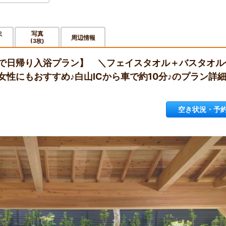
ミ
写真
周辺情報
(3枚)
で日帰り入浴プラン】 ＼フェイスタオル＋バスタオル
性にもおすすめ♪白山ICから車で約10分♪のプラン詳
空き状況・予