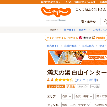
国内の観光スポット・イベント情報はじゃらんnet ～日本
こんにちは♪ゲストさん
じ
宿・ホテル
観光ガイド
旅行ガイド
観光ガイド
ご当地グル
ポイントがたまる・つかえる
観光ガイド
＞
北陸の観光
＞
石川の観光
＞
金沢・
満天の湯 白山インタ
4.4
(
クチコミ35件
)
ネット予約OK
王道
カップル
一人旅
エリア
石川
金沢・羽咋
野々市市
ジャンル
温泉・スパ・サウナ
その他風呂