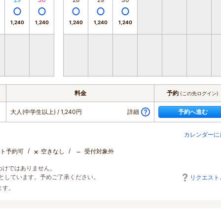
1,240
1,240
1,240
1,240
1,240
料金
予約
(この先ログイン)
大人(中学生以上)
/ 1,240円
詳細
予約へ進む
カレンダーに
×
－
ト予約可
空きなし
受付対象外
わけではありません。
としています。予めご了承ください。
リクエスト
ます。