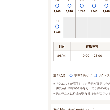
1,240
1,240
1,240
1,240
1,240
31
1,240
日付
体験時間
8/8(土)
10:00 ～ 23:00
○
□
空き状況：
即時予約可
リクエス
※リクエストが完了しても予約が確定した
実施会社の確認連絡をもって予約の確定
※予約枠ごとに料金が異なる場合がござい
支払方法、キャンセルについて