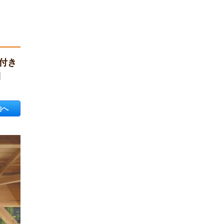
付き
細
約へ