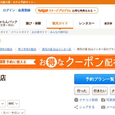
最大級の宿・ホテル予約サイト～
ログイン
会員登録
お得な特典をみる
ゃらんパック
遊び・体験
観光ガイド
レンタカー
航空券
（交通＋宿泊）
メガイド
イベントガイド
お土産ガイド
みんなの旅行記
羽咋の観光
＞
野々市市の観光
＞
満天の湯 白山インター店
＞
満天の湯 白山インター店のプラ
ー店
予約プラン一覧
行った
行きたい
ク
クチコミ投稿
写真
柳町
シェアする
メー
・スパ・サロン