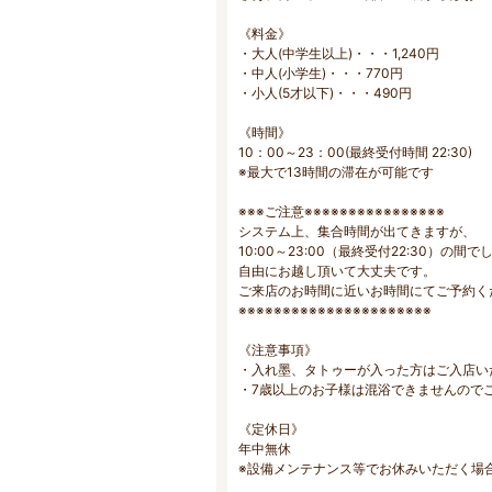
《料金》
・大人(中学生以上)・・・1,240円
・中人(小学生)・・・770円
・小人(5才以下)・・・490円
《時間》
10：00～23：00(最終受付時間 22:30)
※最大で13時間の滞在が可能です
※※※ご注意※※※※※※※※※※※※※※※※
システム上、集合時間が出てきますが、
10:00～23:00（最終受付22:30）の間
自由にお越し頂いて大丈夫です。
ご来店のお時間に近いお時間にてご予約く
※※※※※※※※※※※※※※※※※※※※※※
《注意事項》
・入れ墨、タトゥーが入った方はご入店い
・7歳以上のお子様は混浴できませんので
《定休日》
年中無休
※設備メンテナンス等でお休みいただく場