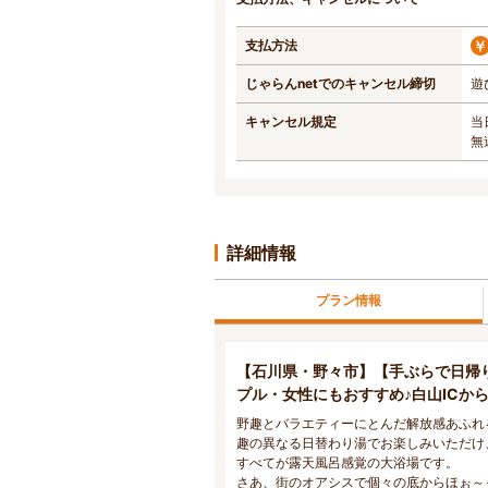
支払方法
じゃらんnetでのキャンセル締切
遊
キャンセル規定
当
無
詳細情報
プラン情報
【石川県・野々市】【手ぶらで日帰
プル・女性にもおすすめ♪白山ICから
野趣とバラエティーにとんだ解放感あふれ
趣の異なる日替わり湯でお楽しみいただけ
すべてが露天風呂感覚の大浴場です。
さあ、街のオアシスで個々の底からほぉ～