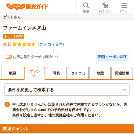
検索
行きたい
メニュー
ゲスト
さん
ファームインさぎ山
ネット予約OK
4.5
(
クチコミ6件
)
お得な割引クーポン配布中！
割引クーポンGET
プラン
概要
写真
クチ
コミ
地図
周辺
情報
0件
条件を変更して検索する
申し訳ありませんが、設定された条件で体験できるプランがないか、実
施会社がじゃらんnetでの予約受付を停止中です。
条件を設定し直すか、他の実施会社をご利用ください。
関連ジャンル