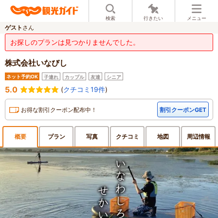
検索
行きたい
メニュー
ゲスト
さん
お探しのプランは見つかりませんでした。
株式会社いなびし
ネット予約OK
子連れ
カップル
友達
シニア
5.0
(
クチコミ19件
)
お得な割引クーポン配布中！
割引クーポンGET
概要
プラン
写真
クチ
コミ
地図
周辺
情報