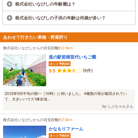
株式会社いなびしの年齢層は？
株式会社いなびしの子供の年齢は何歳が多い？
あわせて行きたい果物・野菜狩り
株式会社いなびしからの目安距離
約2.9km
道の駅前猪苗代いちご園
ネット予約OK
(9件)
3.5
2025年9月中旬の朝一（10時）に伺いました。 4種類の苺が栽培されてい
て、大きいハウス1棟全域...
by しぶちゃんさん
株式会社いなびしからの目安距離
約7.9km
かなもりファーム
ネット予約OK