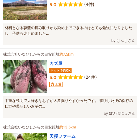
(4件)
5.0
材料となる蓼藍の摘み取りから染めまでできるのはとても勉強になりました
し、子供も楽しめました...
by けんしさん
株式会社いなびしからの目安距離
約7.5km
カズ屋
ネット予約OK
(24件)
5.0
王道
丁寧な説明で大好きなお芋が大変掘りやすかったです。 収穫した後の保存の
仕方や美味しいお芋の...
by ぽんぽにょさん
株式会社いなびしからの目安距離
約13.5km
天授ファーム