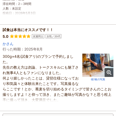
滞在時間
：
2～3時間
人数
：
未設定
投稿日
：
2026年5月3日
試食は本当にオススメです！！
5.0
友達同士
女性／20代
かさん
行った時期：2025年8月
300g×4名(試食アリ)のプランで予約しまし
た。
先生の教え方は勿論、トークスキルにも魅了さ
れ無事4人ともファンになりました。
何より嬉しかったことは、貸切仕様になってお
他1枚の写真
り和気藹々と体験出来たことです。写真撮るな
らここです！とか、蕎麦を切り始めるタイミングで皆さんのことお
撮りしますよ！と仰って頂き、またご趣味が写真かな？と思う程上
手に撮って頂き、大変満足でした。
それぞれ自分が打った蕎麦を食べるのでなく、各々の蕎麦を少しず
つみんなで順番に食べることで違いも分かり、とても楽しく過ごす