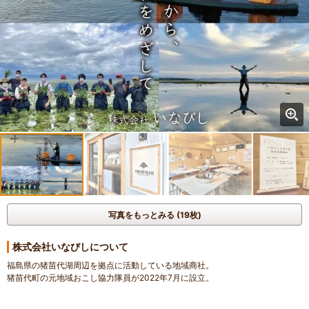
写真をもっとみる (19枚)
株式会社いなびしについて
福島県の猪苗代湖周辺を拠点に活動している地域商社。
猪苗代町の元地域おこし協力隊員が2022年7月に設立。
猪苗代湖の水草『菱（ひし）』の種を活用したお茶『猪苗代湖産ひし茶』を商