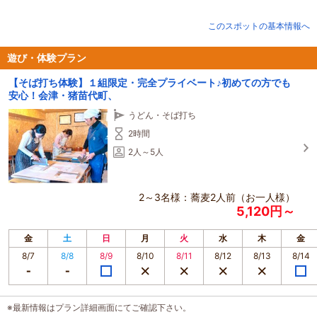
品化し販売している。菱は繁殖力が強く、夏になると数百トンという規模で増
殖し、毎年回収・処分される言わば地域の厄介者。そんな地域の厄介者を商品
このスポットの基本情報へ
化したことにより、収穫体験や焙煎体験といった観光コンテンツのプランを造
成し事業を展開している。
遊び・体験プラン
また、2023年に改装した空き店舗のフロア側では、地域の特産品を活用した事
【そば打ち体験】１組限定・完全プライベート♪初めての方でも
業として蕎麦打ち体験の受入を行っている。
安心！会津・猪苗代町、
うどん・そば打ち
2時間
2人～5人
2～3名様：蕎麦2人前（お一人様）
5,120円～
金
土
日
月
火
水
木
金
8/7
8/8
8/9
8/10
8/11
8/12
8/13
8/14
※最新情報はプラン詳細画面にてご確認下さい。