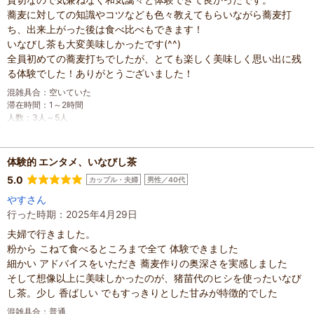
蕎麦に対しての知識やコツなども色々教えてもらいながら蕎麦打
ち、出来上がった後は食べ比べもできます！
いなびし茶も大変美味しかったです(^^)
全員初めての蕎麦打ちでしたが、とても楽しく美味しく思い出に残
る体験でした！ありがとうございました！
混雑具合
：
空いていた
滞在時間
：
1～2時間
人数
：
3人～5人
投稿日
：
2026年5月19日
体験的 エンタメ、いなびし茶
5.0
カップル・夫婦
男性／40代
やすさん
行った時期：2025年4月29日
夫婦で行きました。
粉から こねて食べるところまで全て 体験できました
細かい アドバイスをいただき 蕎麦作りの奥深さを実感しました
そして想像以上に美味しかったのが、猪苗代のヒシを使ったいなび
し茶。少し 香ばしい でもすっきりとした甘みが特徴的でした
混雑具合
：
普通