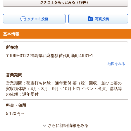
ことが出来ました。
クチコミをもっとみる（19件）
蕎麦打ち体験中もとても楽しかったですが、先生が目の前で茹で上
げお話ししながら食べる時間が私はとても思い出に残りました！
クチコミ投稿
写真投稿
混雑具合
：
空いていた
滞在時間
：
2～3時間
人数
：
3人～5人
基本情報
投稿日
：
2025年8月17日
所在地
〒969-3122 福島県耶麻郡猪苗代町新町4931-1
地図をみる
営業期間
営業期間：蕎麦打ち体験：通年受付 菱（殻）回収、並びに菱の
実収穫体験：4月～8月、9月～10月上旬 イベント出演、講話等
の依頼：通年受付
料金・値段
5,120円～
さらに詳細情報をみる