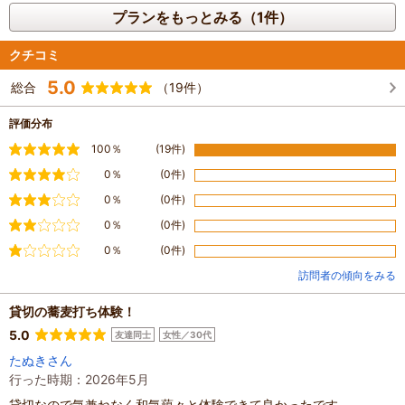
プランをもっとみる（1件）
クチコミ
5.0
総合
（19件）
評価分布
満足
100％
(19件)
やや満足
0％
(0件)
普通
0％
(0件)
やや不満
0％
(0件)
不満
0％
(0件)
訪問者の傾向をみる
貸切の蕎麦打ち体験！
5.0
友達同士
女性／30代
たぬきさん
行った時期：2026年5月
貸切なので気兼ねなく和気藹々と体験できて良かったです。