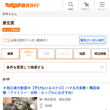
検索
行きたい
メニュー
ゲスト
さん
唐玄窯
ネット予約OK
お得な割引クーポン配布中！
割引クーポンGET
プラン
概要
写真
クチ
コミ
地図
周辺
情報
1件
条件を変更して検索する
全
1
件
★初心者大歓迎★【手びねり＆ロクロ】ハマる方多数！陶芸体
験〈ファミリー・女性・カップルにおすすめ〉
陶芸教室・陶芸体験
2時間