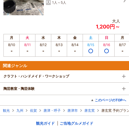
1人～5人
大人
1,200円～
月
火
水
木
金
土
日
月
8/10
8/11
8/12
8/13
8/14
8/15
8/16
8/17
関連ジャンル
クラフト・ハンドメイド・ワークショップ
陶芸教室・陶芸体験
このページのTOPへ
観光
九州
佐賀
唐津・呼子
唐津市
唐玄窯
唐玄窯 予約プラ
観光ガイド
ご当地グルメガイド