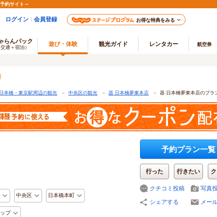
ル予約サイト～
ログイン
会員登録
お得な特典をみる
ゃらんパック
遊び・体験
観光ガイド
レンタカー
航空券
（交通＋宿泊）
日本橋・東京駅周辺の観光
＞
中央区の観光
＞
器 日本橋夢東本店
＞
器 日本橋夢東本店のプラ
予約プラン一覧
行った
行きたい
ク
クチコミ投稿
写真
中央区
日本橋本町
シェアする
メー
ップ