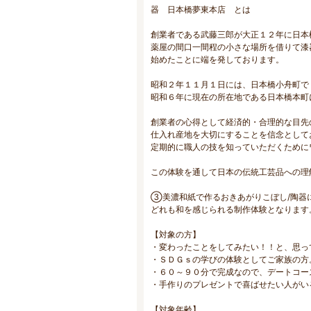
器 日本橋夢東本店 とは
創業者である武藤三郎が大正１２年に日本
薬屋の間口一間程の小さな場所を借りて漆
始めたことに端を発しております。
昭和２年１１月１日には、日本橋小舟町で
昭和６年に現在の所在地である日本橋本町
創業者の心得として経済的・合理的な目先
仕入れ産地を大切にすることを信念として
定期的に職人の技を知っていただくために
この体験を通して日本の伝統工芸品への理
③美濃和紙で作るおきあがりこぼし/陶器
どれも和を感じられる制作体験となります
【対象の方】
・変わったことをしてみたい！！と、思っ
・ＳＤＧｓの学びの体験としてご家族の方
・６０～９０分で完成なので、デートコー
・手作りのプレゼントで喜ばせたい人がい
【対象年齢】