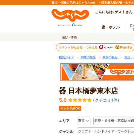
遊び・体験の予約はじゃらんnet ～日本最大級の宿・ホテ
こんにちは♪ゲストさん
じ
宿・ホテル
遊び・体験
ポイントがたまる・つかえる
観光ガイド
＞
関東の観光
＞
東京の観光
＞
銀座・
器 日本橋夢東本店
5.0
(
クチコミ1件
)
ネット予約OK
エリア
東京
銀座・日本橋・東京駅周辺
ジャンル
クラフト・ハンドメイド・ワークショ