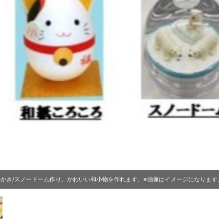
絵かき/スノードーム作り。かわいい和小物を作れます。※画像はイメージになります