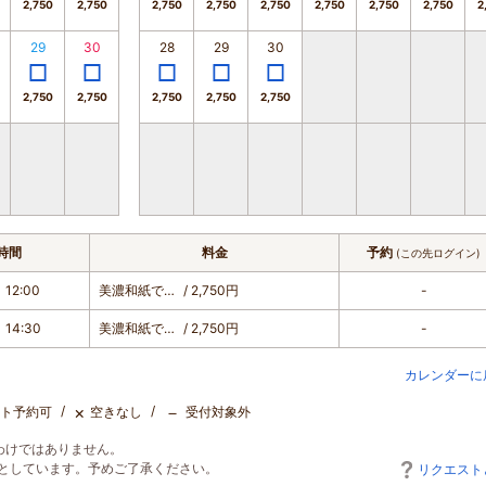
2,750
2,750
2,750
2,750
2,750
2,750
2,750
2,750
2
29
30
28
29
30
2,750
2,750
2,750
2,750
2,750
時間
料金
予約
(この先ログイン)
 12:00
美濃和紙で作るおきあがりこぼし
/ 2,750円
-
 14:30
美濃和紙で作るおきあがりこぼし
/ 2,750円
-
カレンダーに
×
－
ト予約可
空きなし
受付対象外
わけではありません。
としています。予めご了承ください。
リクエスト