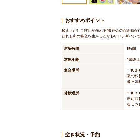
おすすめポイント
起き上がりこぼしが作れる/瀬戸焼の貯金箱が
どれも和の特色を生かしたかわいいデザイン
所要時間
1時間
対象年齢
4歳以
集合場所
〒103-
東京都
器 日
体験場所
〒103-
東京都
器 日
空き状況・予約