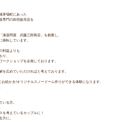
橋茅場町にあった
器専門の卸売販売店を
「漆器問屋 武藤三郎商店」を創業し、
に移転しています。
の利益よりも
おり、
ワークショップを企画しております。
解を広めていただければと考えております。
にお絵かき/オリジナルスノードーム作りができる体験になります。
。
ている方。
。
スを考えているカップルに！
る方に。