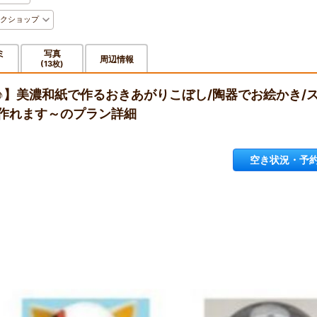
クショップ
ミ
写真
周辺情報
(13枚)
♪】美濃和紙で作るおきあがりこぼし/陶器でお絵かき/
作れます～のプラン詳細
空き状況・予