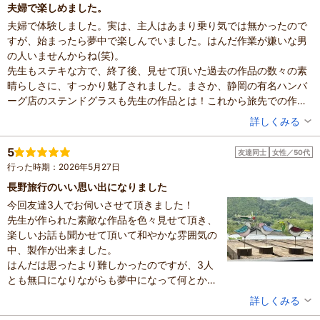
夫婦で楽しめました。
【NEWプラン！ 昭和レトロガラスな一輪挿し♪】ステンド
このたびは本当にありがとうございました。ま
グラス体験教室 大人気のレアな昭和のガラスを使います。
夫婦で体験しました。実は、主人はあまり乗り気では無かったので
た機会がありましたら、ぜひ立ち寄らせていた
★オシャレ♪ ドライフラワーも生花も大丈夫♪ 女性に大人
4,000円～
すが、始まったら夢中で楽しんでいました。はんだ作業が嫌いな男
一人あたり
だきたいと思います。
気♪ ＼初心者OK！／
の人いませんからね(笑)。
※最新のプラン内容はクチコミ投稿時と異なる場合があります。
予約時は必ずプラン詳細をご確認ください。
先生もステキな方で、終了後、見せて頂いた過去の作品の数々の素
晴らしさに、すっかり魅了されました。まさか、静岡の有名ハンバ
ーグ店のステンドグラスも先生の作品とは！これから旅先での作品
見学の楽しみもできました。
投稿者：
あかさん
詳しくみる
駐車場は、スタジオ前の坂道を50mほど登った左側にありました。
混雑具合：普通
カワイイ作品が出来上がり、家に飾って、癒されています。
滞在時間：1～2時間
5
友達同士
女性／50代
設備の有無：駐車場
行った時期：2026年5月27日
投稿日：2026年6月22日
長野旅行のいい思い出になりました
体験した高評価プラン
今回友達3人でお伺いさせて頂きました！
【じゃらん限定】NEW PlAN「しあわせを運ぶ鳥♪」を創ろ
先生が作られた素敵な作品を色々見せて頂き、
う♪ //初心者OK!//
楽しいお話も聞かせて頂いて和やかな雰囲気の
4,800円～
一人あたり
中、製作が出来ました。
※最新のプラン内容はクチコミ投稿時と異なる場合があります。
はんだは思ったより難しかったのですが、3人
予約時は必ずプラン詳細をご確認ください。
とも無口になりながらも夢中になって何とか出
来上がりました。
投稿者：
rainbowfishさん
詳しくみる
先生も分かり易く手直しなどして下さりホント
混雑具合：空いていた