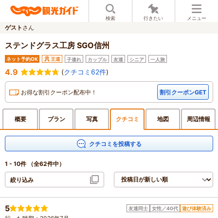
検索
行きたい
メニュー
ゲスト
さん
ステンドグラス工房 SGO信州
ネット予約OK
王道
子連れ
カップル
友達
シニア
一人旅
4.9
(
クチコミ62件
)
お得な割引クーポン配布中！
割引クーポンGET
概要
プラン
写真
クチ
コミ
地図
周辺
情報
クチコミを投稿する
1 - 10件
（全62件中）
絞り込み
5
友達同士
女性／40代
遊び体験済み