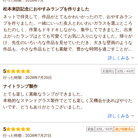
行った時期：2026年7月
松本来訪記念におやすみランプを作りました
ネットで拝見して、作品がとてもかわいかったので、おやすみラン
プを作りました。一緒にいった友人とわいわいガラスを選ぶところ
もたのしく、作業もドキドキしながら、集中してできました。出来
上がったランプはとても可愛くてお気に入りになりました。帰りが
け、先生のいろいろな作品を見せていただき、大きな壁画のような
作品も、小さな作品もとても素敵で、豊かな時間を過ごすことがで
きて、大満足です！
投稿者：
イノキさん
詳しくみる
滞在時間：1～2時間
人数：3人～5人
5
友達同士
女性／40代
投稿日：2026年7月27日
行った時期：2026年7月25日
体験した高評価プラン
ナイトランプ製作
【ステンドグラス・SDGs ecoガラスモザイク体験教室】＼
とても楽しく素敵なランプができました。
初心者OK！／自分だけのオリジナルの作品を創ってみませ
本格的なステンドグラス製作でとても楽しく又機会があればやりた
んか♪
4,200円～
ステンドグラス おやすみランプ
いです。どうもありがとうございました。
※最新のプラン内容はクチコミ投稿時と異なる場合があります。
投稿者：
さやめぐさん
詳しくみる
予約時は必ずプラン詳細をご確認ください。
混雑具合：普通
滞在時間：1～2時間
5
家族
女性／40代
遊び体験済み
人数：3人～5人
行った時期：2026年7月21日
投稿日：2026年7月26日