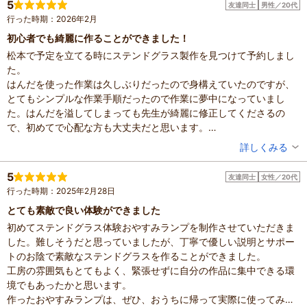
5
友達同士
男性／20代
人数：2人
行った時期：2026年2月
家族の内訳：親・祖父母
設備の有無：駐車場
初心者でも綺麗に作ることができました！
投稿日：2026年3月13日
松本で予定を立てる時にステンドグラス製作を見つけて予約しまし
た。
体験した高評価プラン
はんだを使った作業は久しぶりだったので身構えていたのですが、
【じゃらん限定】NEW PlAN「しあわせを運ぶ鳥♪」を創ろ
とてもシンプルな作業手順だったので作業に夢中になっていまし
う♪ //初心者OK!//
た。はんだを溢してしまっても先生が綺麗に修正してくださるの
4,800円～
一人あたり
で、初めてで心配な方も大丈夫だと思います。
※最新のプラン内容はクチコミ投稿時と異なる場合があります。
終始とても和やかな雰囲気で作業ができ、大満足でした！
予約時は必ずプラン詳細をご確認ください。
投稿者：
ヤワさん
詳しくみる
混雑具合：普通
滞在時間：1～2時間
5
友達同士
女性／20代
人数：2人
行った時期：2025年2月28日
設備の有無：駐車場
投稿日：2026年2月28日
とても素敵で良い体験ができました
初めてステンドグラス体験おやすみランプを制作させていただきま
した。難しそうだと思っていましたが、丁寧で優しい説明とサポー
トのお陰で素敵なステンドグラスを作ることができました。
工房の雰囲気もとてもよく、緊張せずに自分の作品に集中できる環
境でもあったかと思います。
作ったおやすみランプは、ぜひ、おうちに帰って実際に使ってみた