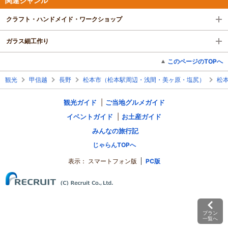
関連ジャンル
クラフト・ハンドメイド・ワークショップ
ガラス細工作り
このページのTOPへ
観光
甲信越
長野
松本市（松本駅周辺・浅間・美ヶ原・塩尻）
松
観光ガイド
ご当地グルメガイド
イベントガイド
お土産ガイド
みんなの旅行記
じゃらんTOPへ
表示：
スマートフォン版
PC版
プラン
一覧へ