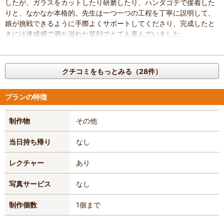
したが、ガラスをカットしたり研磨したり、ハンダゴテで接着した
りと、なかなか本格的。先生は一つ一つの工程を丁寧に説明して、
娘が挑戦できるように手際よくサポートしてくださり、完成したと
きには達成感で満ち溢れた笑顔でとても喜んでいました。
工房の温かな雰囲気も、素人でもステンドグラスの魅力に触れられ
るようご指導くださる先生のお人柄も、旭川でのいい思い出になり
ました。貴重な体験をさせてくださりありがとうございました。
クチコミをもっとみる（28件）
プランの特徴
制作物
その他
当日持ち帰り
なし
レクチャー
あり
写真サービス
なし
制作個数
1個まで