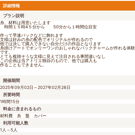
詳細情報
プラン説明
糸、材料は用意いたします
時間１５時4５分から 50分から１時間位目安
作って早速バックなどに飾れます
文様は好みの糸の配色でオリジナルが作れるので
他では決して購入できない自分だけの作品となります
糸掛けアートでオンリーワンのおしゃれなバックチャームが作れる体験
です。
とても複雑そうな文様に見えて注目される事間違いなし
この企画は当アトリエ独自のもので、他では購入も
作ることもできません。
開催期間
2025年09月02日～2027年02月28日
所要時間
1時間15分
料金に含まれるもの
材料費 糸 盤 カバー
利用可能人数
1人～5人