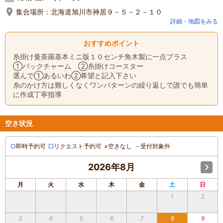
集合場所：
北海道旭川市神居９－５－２－１０
詳細・地図をみる
おすすめポイント
糸掛け曼荼羅基本ミニ版１０センチ角木製に一点プラス
①バックチャーム ②糸掛けコースター
選んで①あるいわ②希望と記入下さい
糸のかけ方は難しくなくワンパターンの繰り返しで誰でも簡単
に作成丁寧指導
空き状況
○
即時予約可
□
リクエスト予約可
×
空きなし
－
受付対象外
2026年8月
月
火
水
木
金
土
日
1
2
3
4
5
6
7
8
9