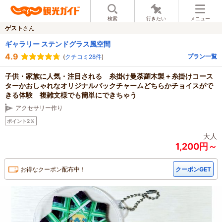
検索
行きたい
メニュー
ゲスト
さん
ギャラリー ステンドグラス風空間
4.9
プラン一覧
(
クチコミ28件
)
子供・家族に人気・注目される 糸掛け曼荼羅木製＋糸掛けコース
ターかおしゃれなオリジナルバックチャームどちらかチョイスがで
きる体験 複雑文様でも簡単にできちゃう
アクセサリー作り
ポイント2％
大人
1,200円～
お得なクーポン配布中！
クーポンGET