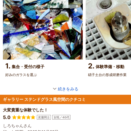
1.
2.
集合・受付の様子
体験準備・移動
好みのガラスを選ぶ
硝子土台の形成研磨作業
続きをみる
ギャラリー ステンドグラス風空間のクチコミ
大変貴重な体験でした！
5.0
友達同士
女性／40代
しろちゃんさん