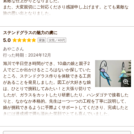
素敵な仕上がりとなりました。
また、大変親切にご対応くださり感謝申し上げます。とても素敵な
旅の思い出となりました。
ステンドグラスの魅力の虜に
5.0
家族
女性／40代
あやこさん
行った時期：2024年12月
旭川で半日空き時間ができ、10歳の娘と親子2
人でどこか出かけるところはないか探していた
ところ、ステンドグラス作りを体験できる工房
があることを発見しました。図工が大好きな娘
は、ひとりで挑戦してみたい！と大張り切りで
したが、ガラスをカットしたり研磨したり、ハンダゴテで接着した
りと、なかなか本格的。先生は一つ一つの工程を丁寧に説明して、
娘が挑戦できるように手際よくサポートしてくださり、完成したと
きには達成感で満ち溢れた笑顔でとても喜んでいました。
工房の温かな雰囲気も、素人でもステンドグラスの魅力に触れられ
るようご指導くださる先生のお人柄も、旭川でのいい思い出になり
ました。貴重な体験をさせてくださりありがとうございました。