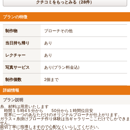
クチコミをもっとみる（28件）
プランの特徴
制作物
ブローチ
その他
当日持ち帰り
あり
レクチャー
あり
写真サービス
あり(プラン料金込)
制作個数
2個まで
詳細情報
プラン説明
糸、材料は用意いたします
時間１５時4５分から 50分から１時間位目安
世界に一つのあなただけのオリジナルブローチが仕上がります。
ガラス＋糸掛けブローチ作り体験は当ギャラリーここだけでしかできま
せん。
親切丁寧に指導しますので心配なくいらしてください。