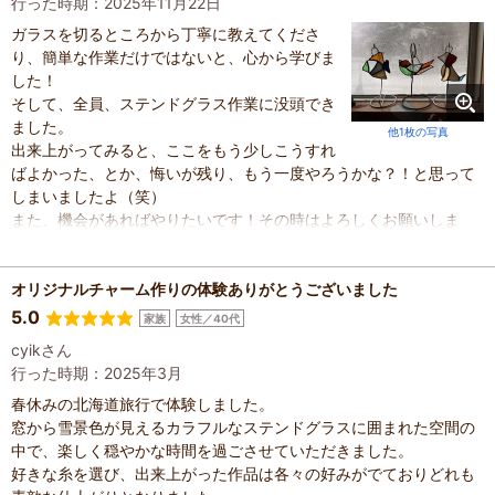
行った時期：2025年11月22日
ガラスを切るところから丁寧に教えてくださ
り、簡単な作業だけではないと、心から学びま
した！
そして、全員、ステンドグラス作業に没頭でき
ました。
他1枚の写真
出来上がってみると、ここをもう少しこうすれ
ばよかった、とか、悔いが残り、もう一度やろうかな？！と思って
しまいましたよ（笑）
また、機会があればやりたいです！その時はよろしくお願いしま
す！
オリジナルチャーム作りの体験ありがとうございました
5.0
家族
女性／40代
cyikさん
行った時期：2025年3月
春休みの北海道旅行で体験しました。
窓から雪景色が見えるカラフルなステンドグラスに囲まれた空間の
中で、楽しく穏やかな時間を過ごさせていただきました。
好きな糸を選び、出来上がった作品は各々の好みがでておりどれも