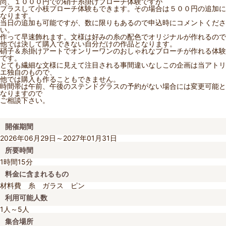
尚、１０００円での硝子糸掛けブローチ体験ですが
プラスして小枝ブローチ体験もできます。その場合は５００円の追加に
なります。
当日の追加も可能ですが、数に限りもあるので申込時にコメントくださ
い。
作って早速飾れます。文様は好みの糸の配色でオリジナルが作れるので
他では決して購入できない自分だけの作品となります。
硝子＆糸掛けアートでオンリーワンのおしゃれなブローチが作れる体験
です。
とても繊細な文様に見えて注目される事間違いなしこの企画は当アトリ
エ独自のもので、
他では購入も作ることもできません。
時間帯は午前、午後のステンドグラスの予約がない場合には変更可能と
なりますので
ご相談下さい。
開催期間
2026年06月29日～2027年01月31日
所要時間
1時間15分
料金に含まれるもの
材料費 糸 ガラス ピン
利用可能人数
1人～5人
集合場所