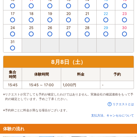
17
18
19
20
21
22
23
24
25
26
27
28
29
30
31
8月8日（土）
集合
体験時間
料金
予約
時間
15:45
15:45
～
17:00
1,000円
-
※リクエストが完了しても予約が確定したわけではありません。実施会社の確認連絡をもって予
約の確定としています。予めご了承ください。
リクエストとは
※予約枠ごとに料金が異なる場合がございます。
支払方法、キャンセルについて
体験の流れ