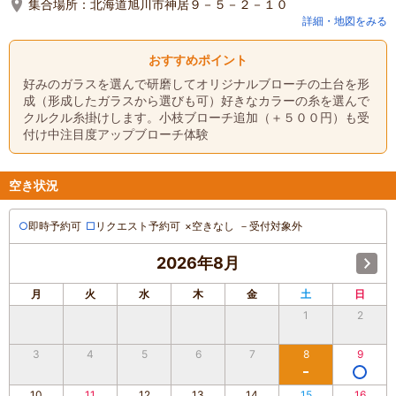
集合場所：
北海道旭川市神居９－５－２－１０
詳細・地図をみる
おすすめポイント
好みのガラスを選んで研磨してオリジナルブローチの土台を形
成（形成したガラスから選びも可）好きなカラーの糸を選んで
クルクル糸掛けします。小枝ブローチ追加（＋５００円）も受
付け中注目度アップブローチ体験
空き状況
○
即時予約可
□
リクエスト予約可
×
空きなし
－
受付対象外
2026年8月
月
火
水
木
金
土
日
1
2
3
4
5
6
7
8
9
10
11
12
13
14
15
16