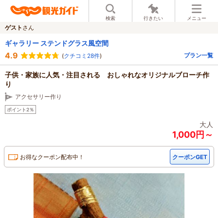
検索
行きたい
メニュー
ゲスト
さん
ギャラリー ステンドグラス風空間
4.9
プラン一覧
(
クチコミ28件
)
子供・家族に人気・注目される おしゃれなオリジナルブローチ作
り
アクセサリー作り
ポイント2％
大人
1,000円～
お得なクーポン配布中！
クーポンGET