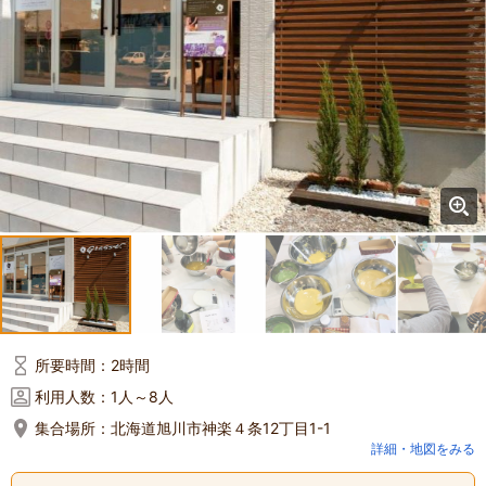
所要時間：
2時間
利用人数：
1人～8人
集合場所：
北海道旭川市神楽４条12丁目1-1
詳細・地図をみる