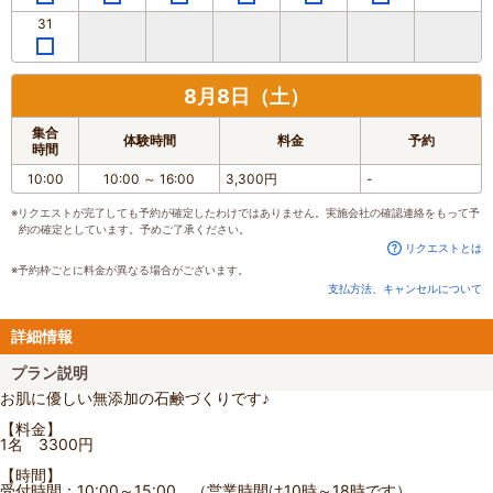
31
8月8日（土）
集合
体験時間
料金
予約
時間
10:00
10:00
～
16:00
3,300円
-
※リクエストが完了しても予約が確定したわけではありません。実施会社の確認連絡をもって予
約の確定としています。予めご了承ください。
リクエストとは
※予約枠ごとに料金が異なる場合がございます。
支払方法、キャンセルについて
詳細情報
プラン説明
お肌に優しい無添加の石鹸づくりです♪
【料金】
1名 3300円
【時間】
受付時間：10:00～15:00 （営業時間は10時～18時です）