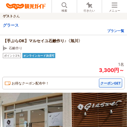
検索
行きたい
メニュー
ゲスト
さん
グラース
プラン一覧
【手ぶらOK】マルセイユ石鹸作り♪〈旭川〉
石鹸作り
ポイント2％
オンラインカード決済可
1名
3,300円～
お得なクーポン配布中！
クーポンGET