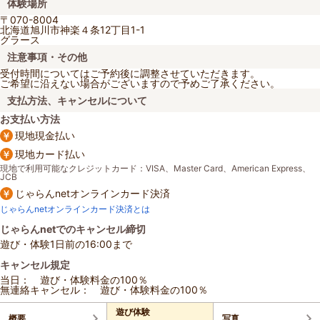
体験場所
〒070-8004
北海道旭川市神楽４条12丁目1-1
グラース
注意事項・その他
受付時間についてはご予約後に調整させていただきます。
ご希望に沿えない場合がございますので予めご了承ください。
支払方法、キャンセルについて
お支払い方法
現地現金払い
現地カード払い
現地で利用可能なクレジットカード：VISA、Master Card、American Express、
JCB
じゃらんnetオンラインカード決済
じゃらんnetオンラインカード決済とは
じゃらんnetでのキャンセル締切
遊び・体験1日前の16:00まで
キャンセル規定
当日： 遊び・体験料金の100％
無連絡キャンセル： 遊び・体験料金の100％
遊び体験
概要
写真