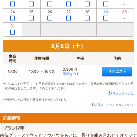
24
25
26
27
28
29
30
31
8月8日（土）
集合
体験時間
料金
予約
時間
3,300円
10:00
10:00
～
16:00
リクエスト
詳細をみる
※リクエストが完了しても予約が確定したわけではありません。実施会社の確認連絡をもって予
約の確定としています。予めご了承ください。
リクエストとは
※予約枠ごとに料金が異なる場合がございます。
支払方法、キャンセルについて
詳細情報
プラン説明
南仏グラースで学んだノウハウをもとに、香りを組み合わせてオリジナ