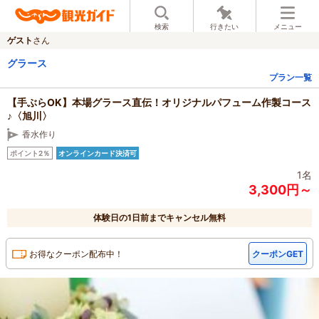
検索
行きたい
メニュー
ゲスト
さん
グラース
プラン一覧
【手ぶらOK】本場グラース直伝！オリジナルパフューム作製コース
♪〈旭川〉
香水作り
ポイント2％
オンラインカード決済可
1名
3,300円～
体験日の1日前までキャンセル無料
お得なクーポン配布中！
クーポンGET