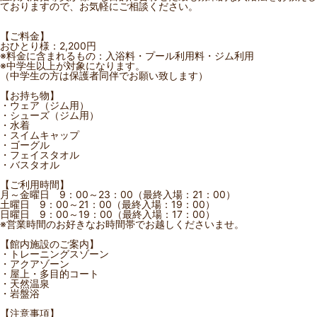
ておりますので、お気軽にご相談ください。
【ご料金】
おひとり様：2,200円
※料金に含まれるもの：入浴料・プール利用料・ジム利用
※中学生以上が対象になります。
（中学生の方は保護者同伴でお願い致します）
【お持ち物】
・ウェア（ジム用）
・シューズ（ジム用）
・水着
・スイムキャップ
・ゴーグル
・フェイスタオル
・バスタオル
【ご利用時間】
月～金曜日 9：00～23：00（最終入場：21：00）
土曜日 9：00～21：00（最終入場：19：00）
日曜日 9：00～19：00（最終入場：17：00）
※営業時間のお好きなお時間帯でお越しくださいませ。
【館内施設のご案内】
・トレーニングスゾーン
・アクアゾーン
・屋上・多目的コート
・天然温泉
・岩盤浴
【注意事項】