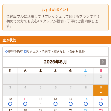
おすすめポイント
全施設フルに活用してリフレッシュして頂けるプランです！
初めての方でも安心♪スタッフが親切・丁寧にご案内致しま
す。
空き状況
○
即時予約可
□
リクエスト予約可
×
空きなし
－
受付対象外
2026年8月
月
火
水
木
金
土
日
1
2
3
4
5
6
7
8
9
10
11
12
13
14
15
16
17
18
19
20
21
22
23