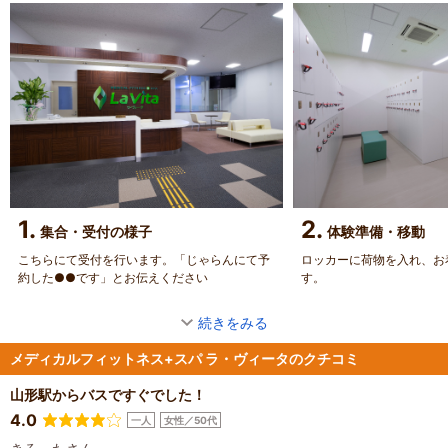
1.
2.
集合・受付の様子
体験準備・移動
こちらにて受付を行います。「じゃらんにて予
ロッカーに荷物を入れ、お
約した●●です」とお伝えください
す。
続きをみる
メディカルフィットネス+スパ ラ・ヴィータのクチコミ
山形駅からバスですぐでした！
4.0
一人
女性／50代