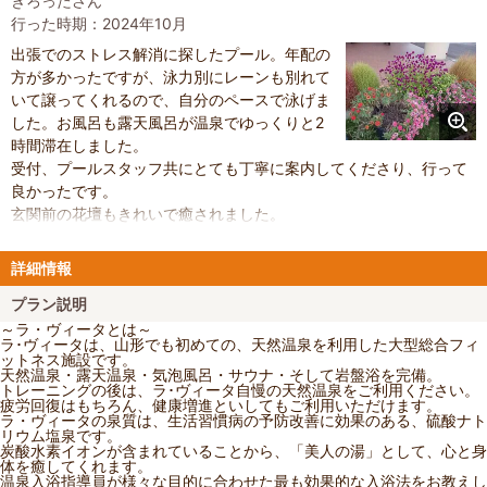
きろったさん
行った時期：2024年10月
出張でのストレス解消に探したプール。年配の
方が多かったですが、泳力別にレーンも別れて
いて譲ってくれるので、自分のペースで泳げま
した。お風呂も露天風呂が温泉でゆっくりと2
時間滞在しました。
受付、プールスタッフ共にとても丁寧に案内してくださり、行って
良かったです。
玄関前の花壇もきれいで癒されました。
詳細情報
プラン説明
～ラ・ヴィータとは～
ラ･ヴィータは、山形でも初めての、天然温泉を利用した大型総合フィ
ットネス施設です。
天然温泉・露天温泉・気泡風呂・サウナ・そして岩盤浴を完備。
トレーニングの後は、ラ･ヴィータ自慢の天然温泉をご利用ください。
疲労回復はもちろん、健康増進といしてもご利用いただけます。
ラ・ヴィータの泉質は、生活習慣病の予防改善に効果のある、硫酸ナト
リウム塩泉です。
炭酸水素イオンが含まれていることから、「美人の湯」として、心と身
体を癒してくれます。
温泉入浴指導員が様々な目的に合わせた最も効果的な入浴法をお教えし