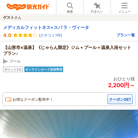
検索
行きたい
メニュー
ゲスト
さん
メディカルフィットネス+スパ ラ・ヴィータ
4.0
プラン一覧
(
クチコミ1件
)
【山形市×温泉】《じゃらん限定》ジム＋プール＋温泉入浴セット
プラン♪
プール
ポイント2％
オンラインカード決済専用
おひとり様
2,200円～
お得なクーポン配布中！
クーポンGET