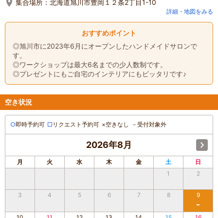
集合場所：
北海道旭川市豊岡１２条2丁目1-10
詳細・地図をみる
おすすめポイント
◎旭川市に2023年6月にオープンしたハンドメイドサロンで
す。
◎ワークショップは最大6名までの少人数制です。
◎プレゼントにもご自宅のインテリアにもピッタリです♪
空き状況
○
即時予約可
□
リクエスト予約可
×
空きなし
－
受付対象外
2026年8月
月
火
水
木
金
土
日
1
2
3
4
5
6
7
8
9
10
11
12
13
14
15
16