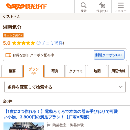
検索
行きたい
メニュー
ゲスト
さん
湘南気分
ネット予約OK
5.0
(
クチコミ15件
)
お得な割引クーポン配布中！
割引クーポンGET
プラン
概要
写真
クチ
コミ
地図
周辺
情報
6件
条件を変更して検索する
全
6
件
【1度に2つ作れる！】電動ろくろで本気の器＆手びねりで可愛
い小物。3,800円の満足プラン！【戸塚×陶芸】
陶芸教室・陶芸体験