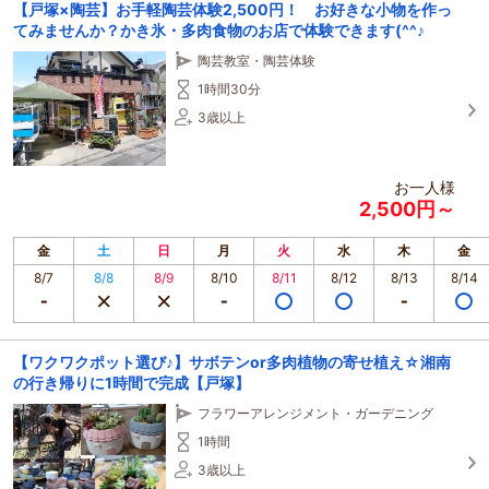
【戸塚×陶芸】お手軽陶芸体験2,500円！ お好きな小物を作っ
てみませんか？かき氷・多肉食物のお店で体験できます(^^♪
陶芸教室・陶芸体験
1時間30分
3歳以上
お一人様
2,500円～
金
土
日
月
火
水
木
金
8/7
8/8
8/9
8/10
8/11
8/12
8/13
8/14
【ワクワクポット選び♪】サボテンor多肉植物の寄せ植え☆湘南
の行き帰りに1時間で完成【戸塚】
フラワーアレンジメント・ガーデニング
1時間
3歳以上