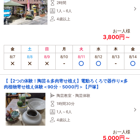
2時間
1人～6人
4歳以上
お一人様
3,800円～
金
土
日
月
火
水
木
金
8/7
8/8
8/9
8/10
8/11
8/12
8/13
8/14
【【2つの体験！陶芸＆多肉寄せ植え】電動ろくろで器作り×多
肉植物寄せ植え体験＜90分・5000円＞【戸塚】
陶芸教室・陶芸体験
1時間30分
1人～6人
4歳以上
お一人様
5,000円～