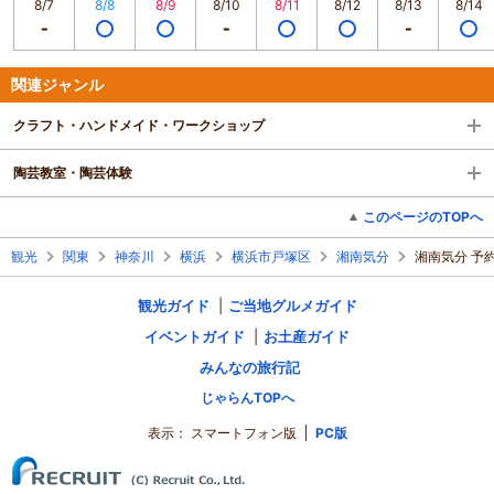
8/7
8/8
8/9
8/10
8/11
8/12
8/13
8/14
関連ジャンル
クラフト・ハンドメイド・ワークショップ
陶芸教室・陶芸体験
このページのTOPへ
観光
関東
神奈川
横浜
横浜市戸塚区
湘南気分
湘南気分 予
観光ガイド
ご当地グルメガイド
イベントガイド
お土産ガイド
みんなの旅行記
じゃらんTOPへ
表示：
スマートフォン版
PC版