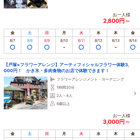
お一人様
2,800円～
金
土
日
月
火
水
木
金
8/7
8/8
8/9
8/10
8/11
8/12
8/13
8/14
【戸塚×フラワーアレンジ】アーティフィシャルフラワー体験3,
000円！ かき氷・多肉食物のお店で体験できます！
フラワーアレンジメント・ガーデニング
1時間30分
2人～4人
6歳以上
お一人様
3,000円～
金
土
日
月
火
水
木
金