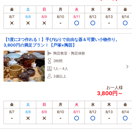
金
土
日
月
火
水
木
金
8/7
8/8
8/9
8/10
8/11
8/12
8/13
8/14
【1度に2つ作れる！】手びねりで自由な器＆可愛い小物作り。
3,800円の満足プラン！【戸塚×陶芸】
陶芸教室・陶芸体験
2時間
1人～4人
3歳以上
お一人様
3,800円～
金
土
日
月
火
水
木
金
8/7
8/8
8/9
8/10
8/11
8/12
8/13
8/14