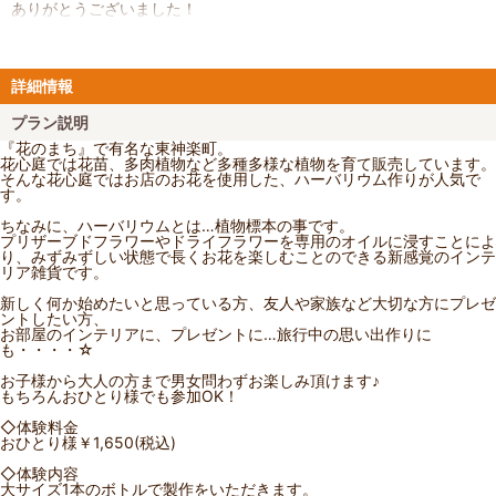
ありがとうございました！
詳細情報
プラン説明
『花のまち』で有名な東神楽町。
花心庭では花苗、多肉植物など多種多様な植物を育て販売しています。
そんな花心庭ではお店のお花を使用した、ハーバリウム作りが人気で
す。
ちなみに、ハーバリウムとは…植物標本の事です。
プリザーブドフラワーやドライフラワーを専用のオイルに浸すことによ
り、みずみずしい状態で長くお花を楽しむことのできる新感覚のインテ
リア雑貨です。
新しく何か始めたいと思っている方、友人や家族など大切な方にプレゼ
ントしたい方、
お部屋のインテリアに、プレゼントに…旅行中の思い出作りに
も・・・・☆
お子様から大人の方まで男女問わずお楽しみ頂けます♪
もちろんおひとり様でも参加OK！
◇体験料金
おひとり様￥1,650(税込)
◇体験内容
大サイズ1本のボトルで製作をいただきます。