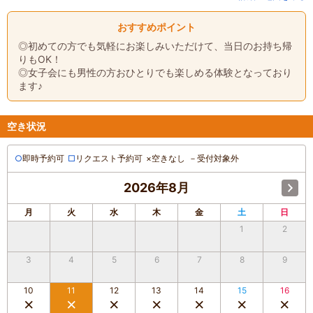
おすすめポイント
◎初めての方でも気軽にお楽しみいただけて、当日のお持ち帰
りもOK！
◎女子会にも男性の方おひとりでも楽しめる体験となっており
ます♪
空き状況
○
即時予約可
□
リクエスト予約可
×
空きなし
－
受付対象外
2026年8月
月
火
水
木
金
土
日
1
2
3
4
5
6
7
8
9
10
11
12
13
14
15
16