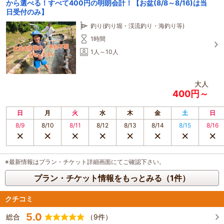
から選べる！すべて400円の明朗会計！【お盆(8/8～8/16)は当
日受付のみ】
釣り(釣り堀・渓流釣り・海釣り等)
1時間
1人～10人
大人
400円～
日
月
火
水
木
金
土
日
8/9
8/10
8/11
8/12
8/13
8/14
8/15
8/16
※最新情報はプラン・チケット詳細画面にてご確認下さい。
プラン・チケット情報をもっとみる（1件）
クチコミ
5.0
総合
（9件）