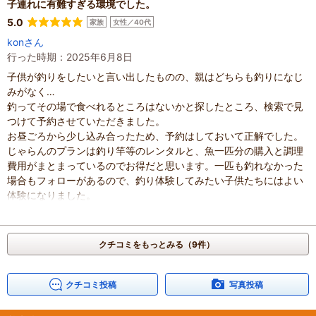
金がかかるので、食べられる分だけを釣る約束で釣りを始めたの
子連れに有難すぎる環境でした。
も、命の勉強になった気がしました。魚の骨がのどに刺さりそうで
5.0
家族
女性／40代
苦手な男児2人を連れて行きましたが、大きな骨は残してとてもきれ
konさん
いに食べきりました。
行った時期：2025年6月8日
魚も新鮮でおいしく、これは本当におすすめです。
子供が釣りをしたいと言い出したものの、親はどちらも釣りになじ
混雑具合
：
空いていた
みがなく…
滞在時間
：
1～2時間
釣ってその場で食べれるところはないかと探したところ、検索で見
家族の内訳
：
お子様、
配偶者、
その他
子どもの年齢
つけて予約させていただきました。
：
7～12歳、
人数
：
3人～5人
お昼ごろから少し込み合ったため、予約はしておいて正解でした。
投稿日
：
2026年6月27日
じゃらんのプランは釣り竿等のレンタルと、魚一匹分の購入と調理
費用がまとまっているのでお得だと思います。一匹も釣れなかった
場合もフォローがあるので、釣り体験してみたい子供たちにはよい
体験になりました。
幸い吊り上げることはできたものの、魚から針を抜くことができな
い…。そんなときもスタッフの方が助けてくださいます。魚のさば
き方もハサミを使う方法で教えて頂けるので、小学生の食育にもば
クチコミをもっとみる（9件）
っちり。軍手を使って内臓を洗い流して掃除をするなんて…なかな
か自宅ではさせてあげられません。釣りあげたニジマスも炭火で焼
いていたためか獲りたてだからか、臭みがなく大変おいしくいただ
クチコミ投稿
写真投稿
きました。ごちそうさまでした！
次は川遊びができる時期を狙って、つかみ取りにも挑戦させてあげ