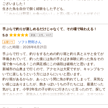
ございました！
生きた魚を自分で捌く経験をした子ども、
『これからは野菜しか食べない！』と言い張ってましたがすぐに
『お魚がおいしかったからまた食べたい！』と言ってました（笑）
魚釣りは10月後半からということだったのでまたその時期になった
らお邪魔させていただきます(^^)
手ぶらで釣りが楽しめるだけじゃなくて、その場で味わえる！
5.0
混雑具合
：
空いていた
家族
女性／40代
滞在時間
：
2～3時間
ソフト野郎さん
お宿ツウ
家族の内訳
：
お子様、
親・祖父母、
行った時期：2026年6月21日
子どもの年齢
：
4～6歳、
人数
：
3人～5人
手ぶらで行って、釣りをするための釣り堀と釣り具とエサと全てが
投稿日
：
2026年7月13日
準備されていて、釣った後には魚の手さばき体験に釣った魚をその
場で食べられる！この満足感にこの値段は破格だと思います。
新城市の山奥まで行くので、アクセスは大変ですが、キャンプをつ
いでに楽しもうという方にはさらにいいと思います。
釣り堀があるからか、あっという間に魚が釣れてしまって、呆気な
い感じはありましたが、飽きっぽいうちの子たちには、最適だった
気がします。小学2年生の子が釣りに行きたいと言ったので、探して
来てみたので、家族みんな釣りはほぼ初心者でしたが、エサつけか
ら釣った魚の取り外しまで一人でゆっくりやることができました。
魚を弱らせないために、釣った魚は放流できず、1匹釣れるごとにお