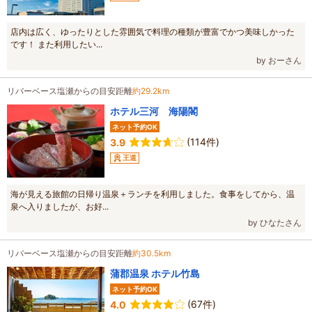
店内は広く、ゆったりとした雰囲気で料理の種類が豊富でかつ美味しかった
です！ また利用したい...
by おーさん
リバーベース塩瀬からの目安距離
約29.2km
ホテル三河 海陽閣
ネット予約OK
(114件)
3.9
王道
海が見える旅館の日帰り温泉＋ランチを利用しました。食事をしてから、温
泉へ入りましたが、お好...
by ひなたさん
リバーベース塩瀬からの目安距離
約30.5km
蒲郡温泉 ホテル竹島
ネット予約OK
(67件)
4.0