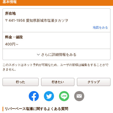
基本情報
たいと思います。
※柵を超えて川の方まで行けるけれども、自己責任です。子供用の
所在地
ライフジャケットはいくつか貸し出し用のものを置いていただいて
います。
〒441-1956 愛知県新城市塩瀬タカソヲ
釣り具もミニたたみ椅子を置いていただいていたことに後から気づ
地図をみる
きました。
小さい子がいる場合はレジャーシートを持っていって、Wifiに接続
料金・値段
させていただいてその場で過ごせるようにしてあげても良いかも。
400円～
ぐずり防止でちょっとした食べ物は持ち込んだ方がよさそう。販売
されていたもので食べれるものはかき氷と五平餅（クルミ入り）く
さらに詳細情報をみる
らいでした。ごみはその場で購入したもの以外は持ち帰りが基本で
す。
このスポットはネット予約が可能なため、ユーザの皆様は編集をすることがで
きません。
混雑具合
：
やや混んでいた
滞在時間
：
2～3時間
家族の内訳
：
お子様、
親・祖父母、
行った
行きたい
クリップ
子どもの年齢
：
4～6歳、
7～12歳、
人数
：
3人～5人
投稿日
：
2025年6月11日
リバーベース塩瀬に関するよくある質問