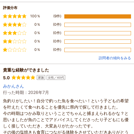
評価分布
満足
100％
(9件)
やや満足
0％
(0件)
普通
0％
(0件)
やや不満
0％
(0件)
不満
0％
(0件)
訪問者の傾向をみる
貴重な経験ができました
5.0
家族
女性／40代
みかんさん
行った時期：2026年7月
魚釣りがしたい！自分で釣った魚を食べたい！という子どもの希望
を叶えたくて食べれることを優先に県内で探して行きました。
今の時期はつかみ取りということでちゃんと捕まえられるかな？と
思いましたが魚のことでアドバイスしてくださったり子どもにも優
しく接していただき、大変ありがたかったです。
その後の塩焼きも食育につながる体験をさせていただきありがとう