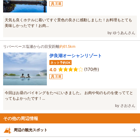
王道
天気も良くホテルに着いてすぐ景色の良さに感動しました！お料理もとても
美味しかったです！お肉...
by ゆうあんさん
リバーベース塩瀬からの目安距離
約61.5km
伊良湖オーシャンリゾート
ネット予約OK
(170件)
4.0
王道
今回はお昼のバイキングをたべにいきました。 お肉や旬のものを使っててと
ってもよかったです！...
by さおさん
その他の周辺情報
周辺の観光スポット