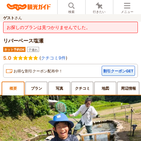
検索
行きたい
メニュー
ゲスト
さん
お探しのプランは見つかりませんでした。
リバーベース塩瀬
ネット予約OK
子連れ
5.0
(
クチコミ9件
)
お得な割引クーポン配布中！
割引クーポンGET
概要
プラン
写真
クチ
コミ
地図
周辺
情報