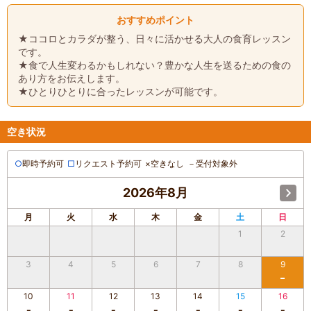
おすすめポイント
★ココロとカラダが整う、日々に活かせる大人の食育レッスン
です。
★食で人生変わるかもしれない？豊かな人生を送るための食の
あり方をお伝えします。
★ひとりひとりに合ったレッスンが可能です。
空き状況
○
即時予約可
□
リクエスト予約可
×
空きなし
－
受付対象外
2026年8月
月
火
水
木
金
土
日
1
2
3
4
5
6
7
8
9
10
11
12
13
14
15
16