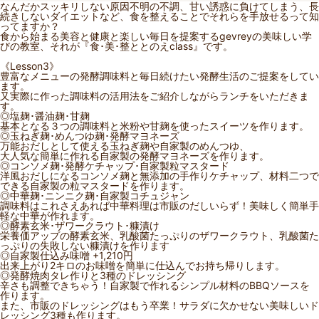
なんだかスッキリしない原因不明の不調、甘い誘惑に負けてしまう、長
続きしないダイエットなど、食を整えることでそれらを手放せるって知
ってますか？
食から始まる美容と健康と楽しい毎日を提案するgevreyの美味しい学
びの教室、それが『食･美･整ととのえclass』です。
《Lesson3》
豊富なメニューの発酵調味料と毎日続けたい発酵生活のご提案をしてい
ます。
又実際に作った調味料の活用法をご紹介しながらランチをいただきま
す。
◎塩麹･醤油麹･甘麹
基本となる３つの調味料と米粉や甘麹を使ったスイーツを作ります。
◎玉ねぎ麹･めんつゆ麹･発酵マヨネーズ
万能おだしとして使える玉ねぎ麹や自家製のめんつゆ、
大人気な簡単に作れる自家製の発酵マヨネーズを作ります。
◎コンソメ麹･発酵ケチャップ･自家製粒マスタード
洋風おだしになるコンソメ麹と無添加の手作りケチャップ、材料二つで
できる自家製の粒マスタードを作ります。
◎中華麹･ニンニク麹･自家製コチュジャン
調味料はこれさえあれば中華料理は市販のだしいらず！美味しく簡単手
軽な中華が作れます。
◎酵素玄米･ザワークラウト･糠漬け
栄養価アップの酵素玄米、乳酸菌たっぷりのザワークラウト、乳酸菌た
っぷりの失敗しない糠漬けを作ります
◎自家製仕込み味噌 +1,210円
出来上がり2キロのお味噌を簡単に仕込んでお持ち帰りします。
◎発酵焼肉タレ作りと3種のドレッシング
辛さも調整できちゃう！自家製で作れるシンプル材料のBBQソースを
作ります。
また、市販のドレッシングはもう卒業！サラダに欠かせない美味しいド
レッシング3種も作ります。