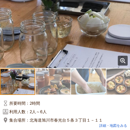
所要時間：
2時間
利用人数：
2人～6人
集合場所：
北海道旭川市春光台５条３丁目１－１１
詳細・地図をみる