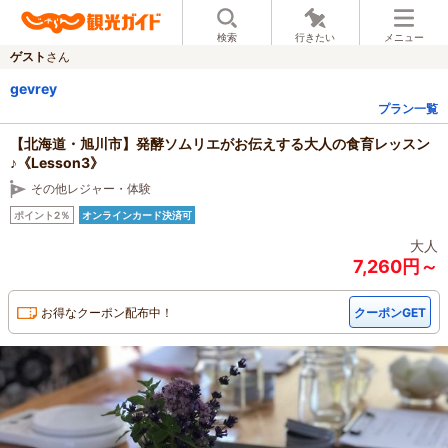
検索
行きたい
メニュー
ゲスト
さん
gevrey
プラン一覧
【北海道・旭川市】発酵ソムリエがお伝えする大人の食育レッスン
♪《Lesson3》
その他レジャー・体験
ポイント2％
オンラインカード決済可
大人
7,260円～
お得なクーポン配布中！
クーポンGET