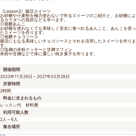
《Lesson3》腸活スイーツ
お砂糖や小麦粉を極力使わないで作るスイーツのご紹介と、お砂糖によ
るカラダへの負担なども学べます。
◎発酵あんこ
お砂糖を使わなくても美味しく安全に食べれるあんこと、あんこを使っ
たスイーツを作ります。
◎発酵チョコソース
腸活にもなる美味しいチョコソースとそれを活用したスイーツを作りま
す。
◎塩麹の米粉クッキーと甘麹マフィン
米粉や甘麹などで体に優しい焼き菓子を作ります。
開催期間
2023年11月29日～2027年02月28日
所要時間
2時間
料金に含まれるもの
レッスン代 材料費
利用可能人数
2人～6人
集合場所