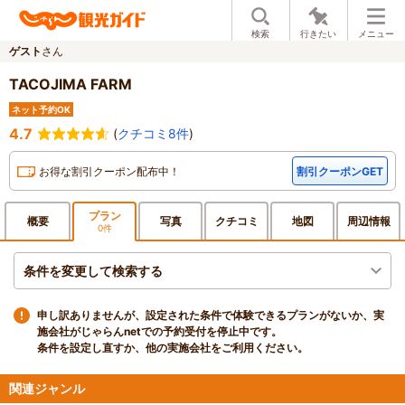
検索
行きたい
メニュー
ゲスト
さん
TACOJIMA FARM
ネット予約OK
4.7
(
クチコミ8件
)
お得な割引クーポン配布中！
割引クーポンGET
プラン
概要
写真
クチ
コミ
地図
周辺
情報
0件
条件を変更して検索する
申し訳ありませんが、設定された条件で体験できるプランがないか、実
施会社がじゃらんnetでの予約受付を停止中です。
条件を設定し直すか、他の実施会社をご利用ください。
関連ジャンル