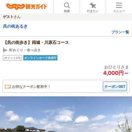
検索
行きたい
メニュー
ゲスト
さん
呉の街あるき
プラン一覧
【呉の街歩き】両城・川原石コース
町めぐり・食べ歩き
ポイント2％
オンラインカード決済可
おひとりさま
4,000円～
お得なクーポン配布中！
クーポンGET