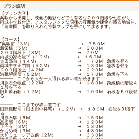
プラン説明
【プラン内容】
呉駅から出発し、映画の撮影などでも有名な２００階段や七曲がり、
両城中学校付近、ノスタルジックな昭和の雰囲気や建物が残る地域を、
「鳥瞰図」を取り入れた特製マップを手にして歩きます。
【コース】
"呉駅前（３M） → ３５０M
新栄橋（５M） → ３００M
２００階段下（８M） → ７０M
両城の家石段下（１２M） → １６０M
古田邸前（４４M） → ７０M 急坂を登る
両城中学正門前（５２M） → １３０M 急坂を登る
２００階段上（４２M） → ２２０M
港眺望箇所（５２M） → １７０M 急坂を下る
――― ここから人が一人通れる狭い道が続きます
川原石分岐点（２２M） → １８０M 跨線橋の階段４
１段を下る
旧川原石駅（１２M） → １００M 石段を５０段登
る
――― ここまでが狭い道です
旧靜觀邸前（旧太田中将宅）（１２M） → １８０M 石段を31段下
る
川原石駅（６M） → １５０M
高松邸（６M） → １２０M
正円寺（３M） → １３０M
かもめ橋（３M） → ４８０M
大和ミュージアム前（２M） → ３３０M