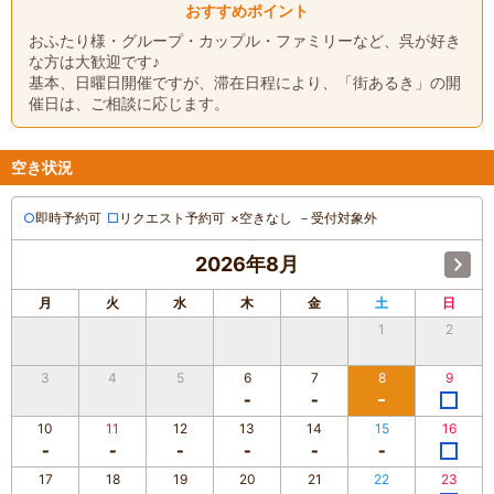
おすすめポイント
おふたり様・グループ・カップル・ファミリーなど、呉が好き
な方は大歓迎です♪
基本、日曜日開催ですが、滞在日程により、「街あるき」の開
催日は、ご相談に応じます。
空き状況
○
即時予約可
□
リクエスト予約可
×
空きなし
－
受付対象外
2026年8月
月
火
水
木
金
土
日
1
2
3
4
5
6
7
8
9
10
11
12
13
14
15
16
17
18
19
20
21
22
23