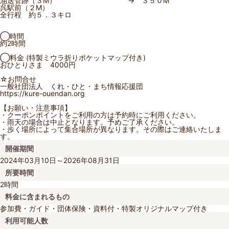
油送管跡（３M） → ３５０M
呉駅前（２M）
全行程 約５．３キロ
◯時間
約2時間
◯料金 (特製ミウラ折りポケットマップ付き)
おひとりさま 4000円
☆お問合せ
一般社団法人 くれ・ひと・まち情報応援団
https://kure-ouendan.org
【お願い・注意事項】
・クーポンポイントをご利用の方は予約時にご利用ください。
・雨天の場合は中止となります。予めご了承ください。
・歩く場所によって集合場所が異なります。その際はご連絡いたしま
す。
開催期間
2024年03月10日～2026年08月31日
所要時間
2時間
料金に含まれるもの
参加費・ガイド・団体保険・資料付・特製オリジナルマップ付き
利用可能人数