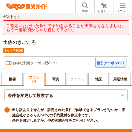
検索
行きたい
メニュー
ゲスト
さん
ご指定いただいた条件で予約を承ることが出来なくなりました。
もう一度最初からやり直して下さい。
土佐のきごころ
ネット予約OK
お得な割引クーポン配布中！
割引クーポンGET
プラン
概要
写真
クチ
コミ
地図
周辺
情報
0件
条件を変更して検索する
申し訳ありませんが、設定された条件で体験できるプランがないか、実
施会社がじゃらんnetでの予約受付を停止中です。
条件を設定し直すか、他の実施会社をご利用ください。