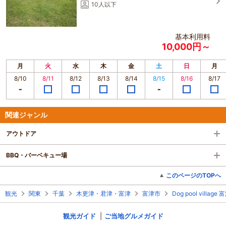
10人以下
基本利用料
10,000円～
月
火
水
木
金
土
日
月
8/10
8/11
8/12
8/13
8/14
8/15
8/16
8/17
関連ジャンル
アウトドア
BBQ・バーベキュー場
このページのTOPへ
観光
関東
千葉
木更津・君津・富津
富津市
Dog pool villag
観光ガイド
ご当地グルメガイド