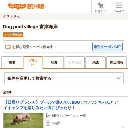
メニュー
行きたい
ゲスト
さん
Dog pool village 富津海岸
ネット予約OK
お得な割引クーポン配布中！
割引クーポンGET
プラン
概要
写真
クチ
コミ
地図
周辺
情報
1件
条件を変更して検索する
全
1
件
【日帰りプラン★】プールで遊んで♪♪BBQして♪ワンちゃんとデ
イキャンプを楽しみたい方にぴったり！
BBQ・バーベキュー場
5時間