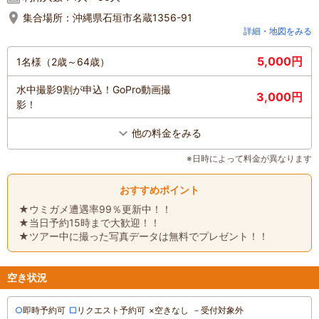
集合場所：
沖縄県石垣市名蔵1356-91
詳細・地図をみる
5,000円
1名様（2歳～64歳）
水中撮影9割が申込！GoPro動画撮
3,000円
影！
他の料金をみる
※日時によって料金が異なります
おすすめポイント
★ウミガメ遭遇率99％更新中！！
★当日予約15時まで大歓迎！！
★ツアー中に撮った写真データは無料でプレゼント！！
空き状況
○
即時予約可
□
リクエスト予約可
×
空きなし
－
受付対象外