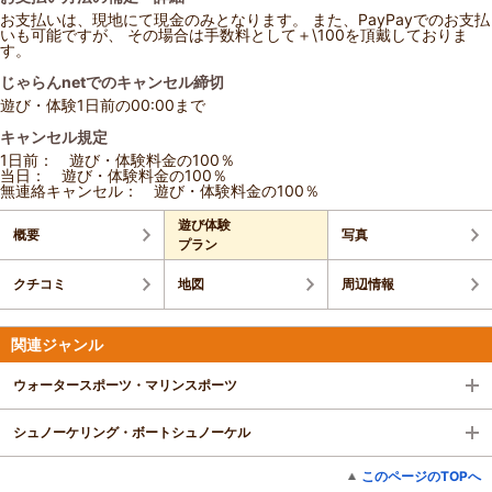
お支払いは、現地にて現金のみとなります。 また、PayPayでのお支払
いも可能ですが、 その場合は手数料として＋\100を頂戴しておりま
す。
じゃらんnetでのキャンセル締切
遊び・体験1日前の00:00まで
キャンセル規定
1日前： 遊び・体験料金の100％
当日： 遊び・体験料金の100％
無連絡キャンセル： 遊び・体験料金の100％
遊び体験
概要
写真
プラン
クチコミ
地図
周辺情報
関連ジャンル
ウォータースポーツ・マリンスポーツ
シュノーケリング・ボートシュノーケル
このページのTOPへ