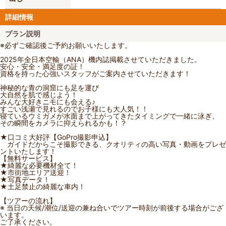
詳細情報
プラン説明
※必ずご確認後ご予約お願いいたします。
2025年全日本空輸（ANA）機内誌掲載させていただきました。
安心・安全・満足度の証！
資格を持った心強いスタッフがご案内させていただきます！
神秘的な青の洞窟にも足を運び
大自然を肌で感じよう！
みんな大好きニモにも会える♪
すごい浅瀬で見れるのでお子様にも大人気！！
寝ているウミガメが水面まで上がってきたタイミングで一緒に泳ぎ、
その瞬間をカメラに抑えられるかも！？
★口コミ大好評【GoPro撮影申込】
ガイドだからこそ撮影できる、クオリティの高い写真・動画をプレゼ
ントいたします！
【無料サービス】
★綺麗な必要機材全て！
★市街地エリア送迎！
★写真データ！
★土足禁止の綺麗な車内！
【ツアーの流れ】
※ 当日の天候/潮位/送迎の兼ね合いでツアー時刻が前後する場合がござ
います。
ご了承ください。