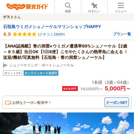
検索
行きたい
メニュー
ゲスト
さん
石垣島ウミガメシュノーケルマリンショップHAPPY
4.9
プラン一覧
(
クチコミ289件
)
【ANA誌掲載】青の洞窟×ウミガメ遭遇率99%シュノーケル【2歳
～８５歳】当日OK【1日8便】ニモやたくさんの熱帯魚に会える ！
送迎/機材/写真無料【石垣島・青の洞窟シュノーケル】
シュノーケリング・ボートシュノーケル
ポイント2％
オンラインカード決済可
1名様（2歳～64歳）
5,000円～
14,000
円～
64％OFF
お得なクーポン配布中！
クーポンGET