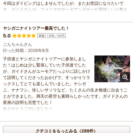
今回はダイビングはしませんでしたが、またお世話になりたいで
す。ガイドさんが、ファミマのサータアンダギーが美味しいと教え
てくれ、こちらも満喫しました。
ありがとうございました。
ヤシガニナイトツアー最高でした！
5.0
家族
女性／40代
ごんちゃんさん
行った時期：2026年8月
子供達とヤシガニナイトツアーに参加しまし
た！はじめは少し緊張していた子供達でした
が、ガイドさんがユーモアたっぷりに話しかけ
て説明してくださったおかげで、すっかりリラ
ックスしてとても楽しんでいました。ヤシガ
ニ、ナナフシ、珍しいサソリなど、たくさんの生き物達に出会うこ
とができました。満天の星空も素晴らしかったです。ガイドさんの
星座の説明も完璧でした！
ありがとうございました！
クチコミをもっとみる（289件）