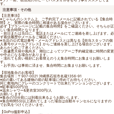
す。
注意事項・その他
【注意事項】
※じゃらんのシステム上、ご予約完了メールに記載されている【集合時
間】と、実際の集合時間に相違がある場合がございます。
必ず【プランページに記載の集合時間】をご確認ください。そちらが正
しい集合時間となります。
・前日または当日に、電話またはメールにてご連絡を差し上げます。必
ず着信履歴やメールをご確認ください。
※当店の公式電話番号・メールアドレスとは異なる【担当スタッフの個
人番号やメールアドレス】からご連絡を差し上げる場合がございます。
あらかじめご了承ください。
・急遽悪天候や風向き、潮位によってツアーご予約確定後に時間の変更
や中止になる場合があります。
・濡れても良い格好にお着替えのうえ集合時間にお集まりお願いしま
す。
・お手洗いは事前に済ませ、集合時間にお集まりお願いします。
【現地集合のお客様】
集合場所：〒907-0021 沖縄県石垣市名蔵1356-91
※絵の書いてある建物の前の駐車場に停めてお待ちください。
同じ敷地内にグレーのコンクリートで出来たマンションがございます。
※駐車場500円/台
※温水シャワー&更衣室300円/人
お願いします。
※集合の10分前には到着出来るようお願いします。
※集合時間5分以上遅れてしまった場合は自動キャンセルになりますの
でお気をつけくださいませ。
【GoPro撮影申込】