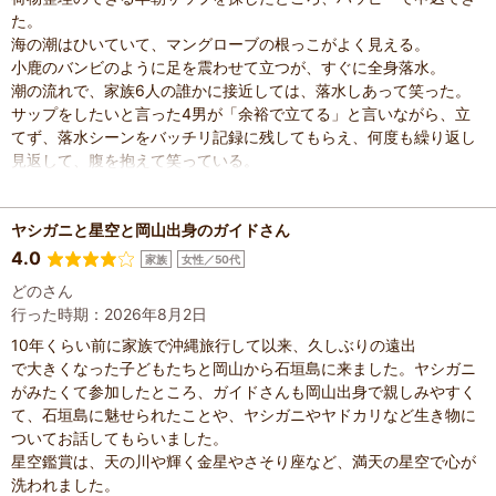
た。
海の潮はひいていて、マングローブの根っこがよく見える。
小鹿のバンビのように足を震わせて立つが、すぐに全身落水。
潮の流れで、家族6人の誰かに接近しては、落水しあって笑った。
サップをしたいと言った4男が「余裕で立てる」と言いながら、立
てず、落水シーンをバッチリ記録に残してもらえ、何度も繰り返し
見返して、腹を抱えて笑っている。
サップする朝日も、海もとてもきれいで、大満足です。
ガイドのお兄さん、ありかとうごさまいました。
今度石垣島に行く時には、ハッピーで、ダイビングしようとおもい
ヤシガニと星空と岡山出身のガイドさん
ます。
4.0
家族
女性／50代
どのさん
行った時期：2026年8月2日
10年くらい前に家族で沖縄旅行して以来、久しぶりの遠出
で大きくなった子どもたちと岡山から石垣島に来ました。ヤシガニ
がみたくて参加したところ、ガイドさんも岡山出身で親しみやすく
て、石垣島に魅せられたことや、ヤシガニやヤドカリなど生き物に
ついてお話してもらいました。
星空鑑賞は、天の川や輝く金星やさそり座など、満天の星空で心が
洗われました。