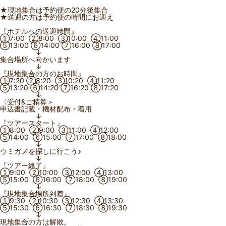
★現地集合は予約便の20分後集合
★送迎の方は予約便の時間にお迎え
『ホテルへの送迎時間』
①7:00 ②8:00 ③10:00 ④11:00
⑤13:00 ⑥14:00 ⑦16:00 ⑧17:00
↓
集合場所へ向かいます
↓
『現地集合の方のお時間』
①7:20 ②8:20 ③10:20 ④11:20
⑤13:20 ⑥14:20 ⑦16:20 ⑧17:20
↓
〈受付&ご精算＞
申込書記載・機材配布・着用
↓
『ツアースタート』
①8:00 ②9:00 ③11:00 ④12:00
⑤14:00 ⑥15:00 ⑦17:00 ⑧18:00
↓
ウミガメを探しに行こう♪
↓
『ツアー終了』
①9:00 ②10:00 ③12:00 ④13:00
⑤15:00 ⑥16:00 ⑦18:00 ⑧19:00
↓
『現地集合場所到着』
①9:30 ②10:30 ③12:30 ④13:30
⑤15:30 ⑥16:30 ⑦18:30 ⑧19:30
↓
現地集合の方は解散。