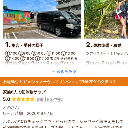
1.
2.
集合・受付の様子
体験準備・移動
①7:00 ②8:00 ③10:00 ④11:00 ⑤13:00 
ツアースタート！ジャングルを抜け
⑥14:00 ⑦16:00 ⑧17:00 市街地送迎無料★ 
                                      
①7:20 ②8:20 ③10:20 ④11:20 ⑤13:20 
③11:00 ④12:00 ⑤14:0
⑥14:20 ⑦16:20 ⑧17:20 受付&ご精算
 ⑧18:00 
続きをみる
石垣島ウミガメシュノーケルマリンショップHAPPYのクチコミ
家族6人で初体験サップ
5.0
家族
女性／50代
どのさん
行った時期：2026年8月4日
ホテルが10時チェックアウトだったので、シャワーや着換えをして
荷物整理のできる早朝サップを探したところ、ハッピーで申込でき