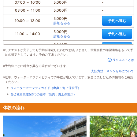
07:00
～
10:00
5,000円
-
08:00
～
11:00
5,000円
-
5,000円
10:00
～
13:00
予約へ進む
詳細をみる
5,000円
11:00
～
14:00
予約へ進む
詳細をみる
5,000円
13:00
～
16:00
予約へ進む
詳細をみる
※リクエストが完了しても予約が確定したわけではありません。実施会社の確認連絡をもって予
約の確定としています。予めご了承ください。
5,000円
14:00
～
17:00
予約へ進む
リクエストとは
詳細をみる
※予約枠ごとに料金が異なる場合がございます。
5,000円
支払方法、キャンセルについて
16:00
～
19:00
予約へ進む
詳細をみる
※近年、ウォーターアクティビティでの事故が増えています。安全に楽しむための情報をご確認
ください。
5,000円
17:00
～
20:00
予約へ進む
ウォーターセーフティガイド（出典：海上保安庁）
詳細をみる
自己救命策確保3つの基本（出典：海上保安庁）
体験の流れ