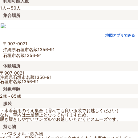
利用可能人数
1人～50人
集合場所
地図アプリでみる
〒907-0021
沖縄県石垣市名蔵1356-91
石垣市名蔵1356-91
体験場所
〒907-0021
沖縄県石垣市名蔵1356-91
石垣市名蔵1356-91
対象年齢
2歳～85歳
服装
・水着着用のうえ集合（濡れても良い服装でお越しください）
なお、車内は土足禁止となっておりますため、
脱ぎ履きしやすいサンダルでお越しいただくとスムーズです。
持ち物
・バスタオル・飲み物
※ツアー前、宿泊先のロビーでバスタオルをもらう事オススメしてま