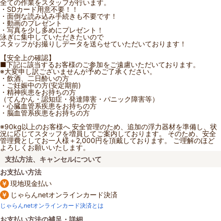
全ての作業をスタッフが行います。
・SDカード用意不要！！
・面倒な読み込み手続きも不要です！
・動画のプレゼント
・写真を少し多めにプレゼント！
泳ぎに集中していただきたいので
スタッフがお撮りしデータを送らせていただいております！
【安全上の確認】
■下記に該当するお客様のご参加をご遠慮いただいております。
※大変申し訳ございませんが予めご了承ください。
・飲酒、二日酔いの方
・ご妊娠中の方(安定期前)
・精神疾患をお持ちの方
（てんかん・認知症・発達障害・パニック障害等）
・心臓血管系疾患をお持ちの方
・脳血管系疾患をお持ちの方
※90kg以上のお客様へ 安全管理のため、追加の浮力器材を準備し、状
況に応じてスタッフを増員してご案内しております。 そのため、安全
管理費としてお一人様＋2,000円を頂戴しております。 ご理解のほど
よろしくお願いいたします。
支払方法、キャンセルについて
お支払い方法
現地現金払い
じゃらんnetオンラインカード決済
じゃらんnetオンラインカード決済とは
お支払い方法の補足・詳細