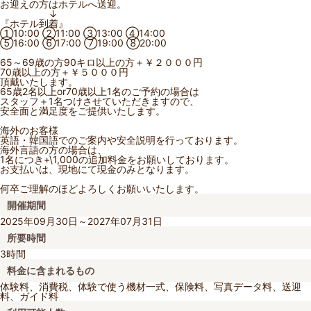
お迎えの方はホテルへ送迎。
↓
『ホテル到着』
①10:00 ②11:00 ③13:00 ④14:00
⑤16:00 ⑥17:00 ⑦19:00 ⑧20:00
65～69歳の方90キロ以上の方＋￥２０００円
70歳以上の方＋￥５０００円
頂戴いたします。
65歳2名以上or70歳以上1名のご予約の場合は
スタッフ＋1名つけさせていただきますので、
安全面と満足度をご提供いたします。
海外のお客様
英語・韓国語でのご案内や安全説明を行っております。
海外言語の方の場合は、
1名につき+\1,000の追加料金をお願いしております。
お支払いは、現地にて現金のみとなります。
何卒ご理解のほどよろしくお願いいたします。
開催期間
2025年09月30日～2027年07月31日
所要時間
3時間
料金に含まれるもの
体験料、消費税、体験で使う機材一式、保険料、写真データ料、送迎
料、ガイド料