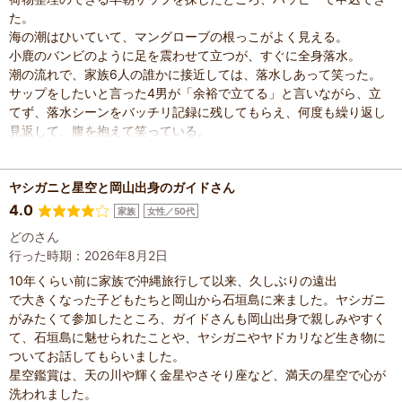
た。
海の潮はひいていて、マングローブの根っこがよく見える。
小鹿のバンビのように足を震わせて立つが、すぐに全身落水。
潮の流れで、家族6人の誰かに接近しては、落水しあって笑った。
サップをしたいと言った4男が「余裕で立てる」と言いながら、立
てず、落水シーンをバッチリ記録に残してもらえ、何度も繰り返し
見返して、腹を抱えて笑っている。
サップする朝日も、海もとてもきれいで、大満足です。
ガイドのお兄さん、ありかとうごさまいました。
今度石垣島に行く時には、ハッピーで、ダイビングしようとおもい
ヤシガニと星空と岡山出身のガイドさん
ます。
4.0
家族
女性／50代
どのさん
行った時期：2026年8月2日
10年くらい前に家族で沖縄旅行して以来、久しぶりの遠出
で大きくなった子どもたちと岡山から石垣島に来ました。ヤシガニ
がみたくて参加したところ、ガイドさんも岡山出身で親しみやすく
て、石垣島に魅せられたことや、ヤシガニやヤドカリなど生き物に
ついてお話してもらいました。
星空鑑賞は、天の川や輝く金星やさそり座など、満天の星空で心が
洗われました。