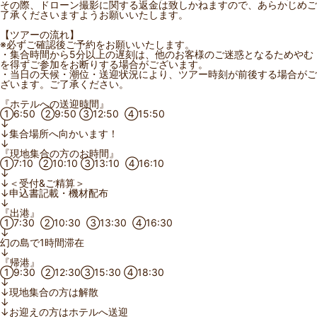
その際、ドローン撮影に関する返金は致しかねますので、あらかじめご
了承くださいますようお願いいたします。
【ツアーの流れ】
※必ずご確認後ご予約をお願いいたします。
・集合時間から5分以上の遅刻は、他のお客様のご迷惑となるためやむ
を得ずご参加をお断りする場合がございます。
・当日の天候・潮位・送迎状況により、ツアー時刻が前後する場合がご
ざいます。ご了承ください。
『ホテルへの送迎時間』
①6:50 ②9:50 ③12:50 ④15:50
↓
↓集合場所へ向かいます！
↓
『現地集合の方のお時間』
①7:10 ②10:10 ③13:10 ④16:10
↓
↓＜受付&ご精算＞
↓申込書記載・機材配布
↓
『出港』
①7:30 ②10:30 ③13:30 ④16:30
↓
幻の島で1時間滞在
↓
『帰港』
①9:30 ②12:30③15:30 ④18:30
↓
↓現地集合の方は解散
↓
↓お迎えの方はホテルへ送迎