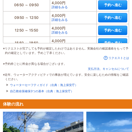
4,000円
06:50
～
09:50
予約へ進む
詳細をみる
4,000円
09:50
～
12:50
予約へ進む
詳細をみる
4,000円
12:50
～
15:50
予約へ進む
詳細をみる
4,000円
15:50
～
18:50
予約へ進む
詳細をみる
※リクエストが完了しても予約が確定したわけではありません。実施会社の確認連絡をもって予
約の確定としています。予めご了承ください。
リクエストとは
※予約枠ごとに料金が異なる場合がございます。
支払方法、キャンセルについて
※近年、ウォーターアクティビティでの事故が増えています。安全に楽しむための情報をご確認
ください。
ウォーターセーフティガイド（出典：海上保安庁）
自己救命策確保3つの基本（出典：海上保安庁）
体験の流れ