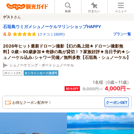
検索
行きたい
メニュー
ゲスト
さん
石垣島ウミガメシュノーケルマリンショップHAPPY
4.9
プラン一覧
(
クチコミ289件
)
2026年ヒット最新ドローン撮影【幻の島上陸★ドローン撮影無
料】0歳～90歳参加★奇跡の島が貸切！？家族好評★当日予約★シ
ュノーケル込み♪シャワー完備／無料多数【石垣島・シュノーケル】
シュノーケリング・ボートシュノーケル
ポイント2％
オンラインカード決済可
1名様（0歳～11歳）
4,000円～
8,000
円～
50％OFF
お得なクーポン配布中！
クーポンGET