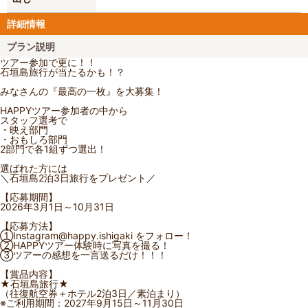
詳細情報
プラン説明
ツアー参加で更に！！
石垣島旅行が当たるかも！？
みなさんの『最高の一枚』を大募集！
HAPPYツアー参加者の中から
スタッフ選考で
・映え部門
・おもしろ部門
2部門で各1組ずつ選出！
選ばれた方には
＼石垣島2泊3日旅行をプレゼント／
【応募期間】
2026年3月1日～10月31日
【応募方法】
①Instagram@happy.ishigaki をフォロー！
②HAPPYツアー体験時に写真を撮る！
③ツアーの感想を一言送るだけ！！！
【賞品内容】
★石垣島旅行★
（往復航空券＋ホテル2泊3日／素泊まり）
※ご利用期間：2027年9月15日～11月30日