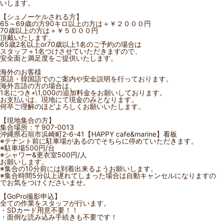
いします。
【シュノーケルされる方】
65～69歳の方90キロ以上の方は＋￥２０００円
70歳以上の方は＋￥５０００円
頂戴いたします。
65歳2名以上or70歳以上1名のご予約の場合は
スタッフ＋1名つけさせていただきますので、
安全面と満足度をご提供いたします。
海外のお客様
英語・韓国語でのご案内や安全説明を行っております。
海外言語の方の場合は、
1名につき+\1,000の追加料金をお願いしております。
お支払いは、現地にて現金のみとなります。
何卒ご理解のほどよろしくお願いいたします。
【現地集合の方】
集合場所：〒907-0013
沖縄県石垣市浜崎町2-6-41【HAPPY cafe&marine】看板
※テナント前に駐車場があるのでそちらに停めていただきます。
※駐車場500円/台
※シャワー&更衣室500円/人
お願いします。
※集合の10分前には到着出来るようお願いします。
※集合時間5分以上遅れてしまった場合は自動キャンセルになりますの
でお気をつけくださいませ。
【GoPro撮影申込】
全ての作業をスタッフが行います。
・SDカード用意不要！！
・面倒な読み込み手続きも不要です！