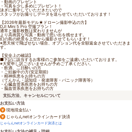
・動画のプレゼント
・写真を少し多めにプレゼント！
泳ぎに集中していただきたいので
スタッフがお撮りしデータを送らせていただいております！
【2026年最新モデル★ドローン撮影申込の方】
DJI Mini 5 Pro 空撮プラン！
通常と撮影枚数は変わりませんが
より高画質な写真・動画で思い出を残せます。
幻の島の絶景を上空から撮影させてもらいます！
※悪天候で飛ばせない場合、オプション代を全額返金させていただきま
す。
【安全上の確認】
■下記に該当するお客様のご参加をご遠慮いただいております。
※大変申し訳ございませんが予めご了承ください。
・飲酒、二日酔いの方
・ご妊娠中の方(安定期前)
・精神疾患をお持ちの方
（てんかん・認知症・発達障害・パニック障害等）
・心臓血管系疾患をお持ちの方
・脳血管系疾患をお持ちの方
支払方法、キャンセルについて
お支払い方法
現地現金払い
じゃらんnetオンラインカード決済
じゃらんnetオンラインカード決済とは
お支払い方法の補足・詳細