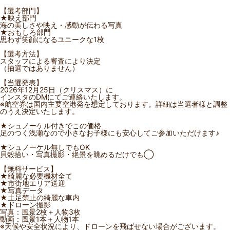
【選考部門】
★映え部門
海の美しさや映え・感動が伝わる写真
★おもしろ部門
思わず笑顔になるユニークな1枚
【選考方法】
スタッフによる審査により決定
（抽選ではありません）
【当選発表】
2026年12月25日（クリスマス）に
インスタのDMにてご連絡いたします。
※航空券は国内主要空港発を想定しております。詳細は当選者様と調整
のうえ決定いたします。
★シュノーケル付きでこの価格
足のつく浅瀬なので小さなお子様にも安心してご参加いただけます♪
★シュノーケル無しでもOK
貝殻拾い・写真撮影・絶景を眺めるだけでも◯
【無料サービス】
★綺麗な必要機材全て
★市街地エリア送迎
★写真データ
★土足禁止の綺麗な車内
★ドローン撮影
写真：風景2枚＋人物3枚
動画：風景1本＋人物1本
※天候や安全状況により、ドローンを飛ばせない場合がございます。