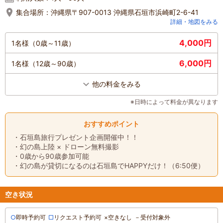
集合場所：
沖縄県〒907-0013 沖縄県石垣市浜崎町2-6-41
詳細・地図をみる
4,000円
1名様（0歳～11歳）
6,000円
1名様（12歳～90歳）
他の料金をみる
※日時によって料金が異なります
おすすめポイント
・石垣島旅行プレゼント企画開催中！！
・幻の島上陸 × ドローン無料撮影
・0歳から90歳参加可能
・幻の島が貸切になるのは石垣島でHAPPYだけ！（6:50便）
空き状況
○
即時予約可
□
リクエスト予約可
×
空きなし
－
受付対象外