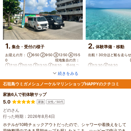
1.
2.
集合・受付の様子
体験準備・移動
お迎えの方： ①6:50 ②9:50 ③12:50 ④15:5
出航！30分ほど船を走らせます♪        
0                                                      現地集合の方：
                                    
①7:10 ②10:10 ③13:10 ④16:10     受付&ご
③13:30 ④16:30
精算
続きをみる
石垣島ウミガメシュノーケルマリンショップHAPPYのクチコミ
家族6人で初体験サップ
5.0
家族
女性／50代
どのさん
行った時期：2026年8月4日
ホテルが10時チェックアウトだったので、シャワーや着換えをして
荷物整理のできる早朝サップを探したところ、ハッピーで申込でき