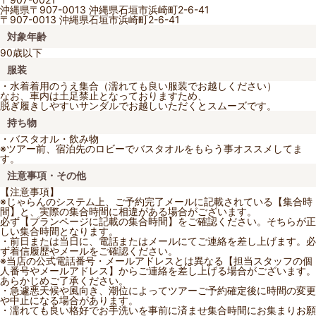
沖縄県〒907-0013 沖縄県石垣市浜崎町2-6-41
〒907-0013 沖縄県石垣市浜崎町2-6-41
対象年齢
90歳以下
服装
・水着着用のうえ集合（濡れても良い服装でお越しください）
なお、車内は土足禁止となっておりますため、
脱ぎ履きしやすいサンダルでお越しいただくとスムーズです。
持ち物
・バスタオル・飲み物
※ツアー前、宿泊先のロビーでバスタオルをもらう事オススメしてま
す。
注意事項・その他
【注意事項】
※じゃらんのシステム上、ご予約完了メールに記載されている【集合時
間】と、実際の集合時間に相違がある場合がございます。
必ず【プランページに記載の集合時間】をご確認ください。そちらが正
しい集合時間となります。
・前日または当日に、電話またはメールにてご連絡を差し上げます。必
ず着信履歴やメールをご確認ください。
※当店の公式電話番号・メールアドレスとは異なる【担当スタッフの個
人番号やメールアドレス】からご連絡を差し上げる場合がございます。
あらかじめご了承ください。
・急遽悪天候や風向き、潮位によってツアーご予約確定後に時間の変更
や中止になる場合があります。
・濡れても良い格好でお手洗いを事前に済ませ集合時間にお集まりお願