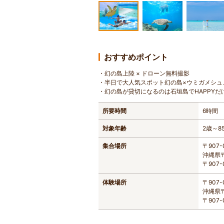
おすすめポイント
・幻の島上陸 × ドローン無料撮影
・半日で大人気スポット幻の島×ウミガメシュ
・幻の島が貸切になるのは石垣島でHAPPYだけ
所要時間
6時間
対象年齢
2歳～8
集合場所
〒907-
沖縄県〒
〒907
体験場所
〒907-
沖縄県〒
〒907