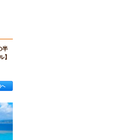
の半
ル】
約へ