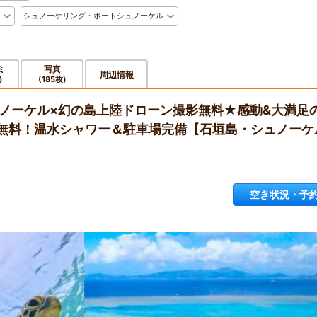
シュノーケリング・ボートシュノーケル
ミ
写真
周辺情報
)
(185枚)
ュノーケル×幻の島上陸ドローン撮影無料★感動&大満足
迎無料！温水シャワー＆駐車場完備【石垣島・シュノーケ
空き状況・予