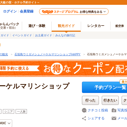
最大級の宿・ホテル予約サイト～
ログイン
会員登録
お得な特典をみる
ゃらんパック
遊び・体験
観光ガイド
レンタカー
航空券
（交通＋宿泊）
メガイド
イベントガイド
お土産ガイド
みんなの旅行記
の観光
＞
石垣島ウミガメシュノーケルマリンショップHAPPY
＞
石垣島ウミガメシュノーケルマ
最大
ーケルマリンショップ
予約プラン一覧
行った
行きたい
ク
クチコミ投稿
写真
シニア
一人旅
シェアする
メー
崎町