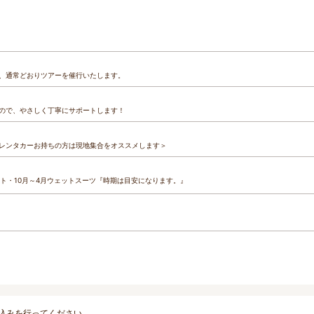
、通常どおりツアーを催行いたします。
ので、やさしく丁寧にサポートします！
レンタカーお持ちの方は現地集合をオススメします＞
ット・10月～4月ウェットスーツ『時期は目安になります。』　
込みを行ってください。