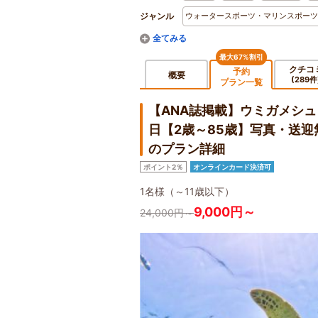
ジャンル
ウォータースポーツ・マリンスポーツ
最大67%割引
クチコ
予約
概要
(289件
プラン一覧
【ANA誌掲載】ウミガメシ
日【2歳～85歳】写真・送
のプラン詳細
ポイント2％
オンラインカード決済可
1名様（～11歳以下）
9,000円～
24,000円～