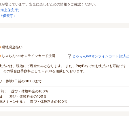
故が増えています。安全に楽しむための情報をご確認ください。
：海上保安庁）
上保安庁）
現地現金払い
じゃらんnetオンラインカード決済
じゃらんnetオンラインカード決済
支払いは、現地にて現金のみとなります。 また、PayPayでのお支払いも可能です
、 その場合は手数料として＋\100を頂戴しております。
び・体験1日前の00:00まで
日前： 遊び・体験料金の100％
日： 遊び・体験料金の100％
連絡キャンセル： 遊び・体験料金の100％