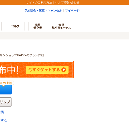
サイトのご利用方法
ヘルプ/問い合わせ
予約照会・変更・キャンセル
マイページ
海外
海外
ゴルフ
航空券
航空券+ホテル
リンショップHAPPYのプラン詳細
67%割引
リップ
投稿
ルする