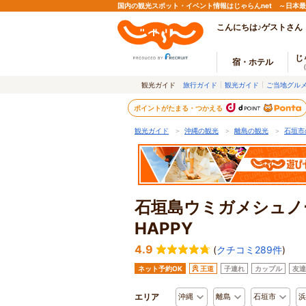
国内の観光スポット・イベント情報はじゃらんnet ～日本
こんにちは♪ゲストさん
じ
宿・ホテル
観光ガイド
旅行ガイド
観光ガイド
ご当地グル
ポイントがたまる・つかえる
観光ガイド
＞
沖縄の観光
＞
離島の観光
＞
石垣市
石垣島ウミガメシュノ
HAPPY
4.9
(
クチコミ289件
)
ネット予約OK
王道
子連れ
カップル
友達
エリア
沖縄
離島
石垣市
浜