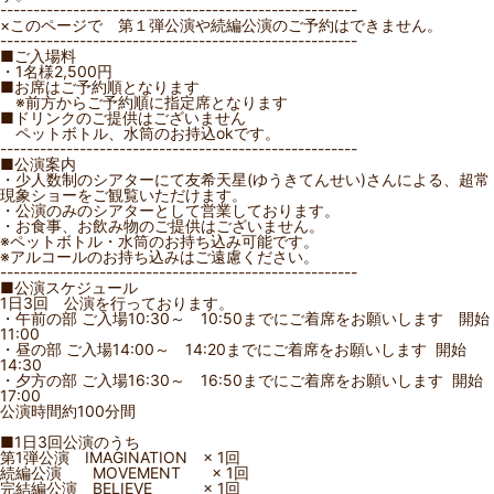
------------------------------------------------------
また参加したいと思います！リベンジします！
×このページで 第１弾公演や続編公演のご予約はできません。
------------------------------------------------------
■ご入場料
・1名様2,500円
■お席はご予約順となります
※前方からご予約順に指定席となります
■ドリンクのご提供はございません
ペットボトル、水筒のお持込okです。
------------------------------------------------------
■公演案内
・少人数制のシアターにて友希天星(ゆうきてんせい)さんによる、超常
現象ショーをご観覧いただけます。
・公演のみのシアターとして営業しております。
・お食事、お飲み物のご提供はございません。
※ペットボトル・水筒のお持ち込み可能です。
※アルコールのお持ち込みはご遠慮ください。
------------------------------------------------------
■公演スケジュール
1日3回 公演を行っております。
・午前の部 ご入場10:30～ 10:50までにご着席をお願いします 開始
11:00
・昼の部 ご入場14:00～ 14:20までにご着席をお願いします 開始
14:30
・夕方の部 ご入場16:30～ 16:50までにご着席をお願いします 開始
17:00
公演時間約100分間
■1日3回公演のうち
第1弾公演 IMAGINATION × 1回
続編公演 MOVEMENT × 1回
完結編公演 BELIEVE × 1回