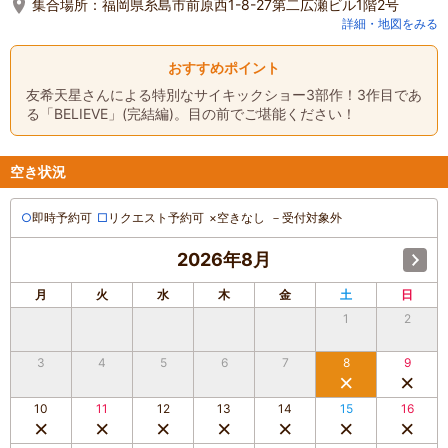
集合場所：
福岡県糸島市前原西1-8-27第二広瀬ビル1階2号
詳細・地図をみる
おすすめポイント
友希天星さんによる特別なサイキックショー3部作！3作目であ
る「BELIEVE」(完結編)。目の前でご堪能ください！
空き状況
○
即時予約可
□
リクエスト予約可
×
空きなし
－
受付対象外
2026年8月
月
火
水
木
金
土
日
1
2
3
4
5
6
7
8
9
10
11
12
13
14
15
16