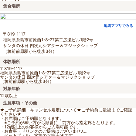
集合場所
地図アプリでみる
〒819-1117
福岡県糸島市前原西1-8-27第二広瀬ビル1階2号
サンタの休日 四次元シアター＆マジックショップ
（筑前前原駅から徒歩3分）
体験場所
〒819-1117
福岡県糸島市前原西1-8-27第二広瀬ビル1階2号
サンタの休日 四次元シアター＆マジックショップ
（筑前前原駅から徒歩3分）
対象年齢
12歳以上
注意事項・その他
★ご予約詳細・キャンセル規定について★ご予約前に最後までご確認
ください★
・お席順はご予約順となります。
※ご予約が早い方から順番に、前方から指定席となります。
・12歳以上のお客様からご入場可能です。
・お食事・ドリンクのご提供はございません。
ペットボトル、水筒のお持込okです。