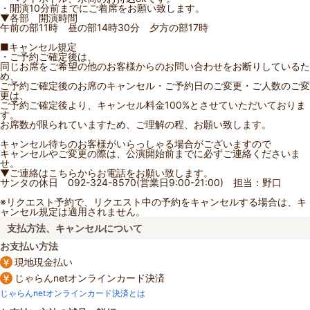
・開演10分前までにご着席をお願い致します。
▼各部 開演時間
午前の部11時 昼の部14時30分 夕方の部17時
■キャンセル規定
・ご予約ご確定後は、
同じお席をご希望の他のお客様からのお問い合わせをお断りしているた
め、
ご予約ご確定後のお席のキャンセル・ご予約日のご変更・ご人数のご変
更は、
ご予約ご確定後より、キャンセル料金100%とさせていただいておりま
す。
お席数が限られていますため、ご理解の程、お願い致します。
キャンセル待ちのお客様がいらっしゃる場合がございますので
キャンセルやご変更の際は、公演開始前までに必ずご連絡くださいま
せ。
▼ご連絡はこちらからお電話をお願い致します。
サンタの休日 092-324-8570(営業日9:00-21:00) 担当：野口
※リクエスト予約で、リクエスト中の予約をキャンセルする場合は、キ
ャンセル規定は適用されません。
支払方法、キャンセルについて
お支払い方法
現地現金払い
じゃらんnetオンラインカード決済
じゃらんnetオンラインカード決済とは