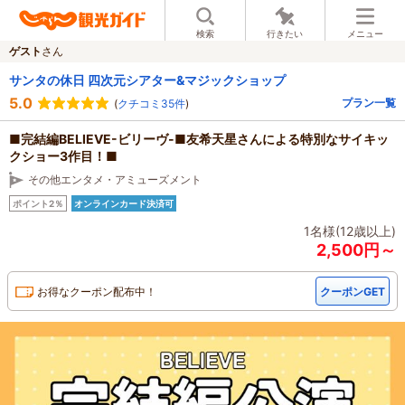
検索
行きたい
メニュー
ゲスト
さん
サンタの休日 四次元シアター&マジックショップ
5.0
プラン一覧
(
クチコミ35件
)
■完結編BELIEVE-ビリーヴ-■友希天星さんによる特別なサイキッ
クショー3作目！■
その他エンタメ・アミューズメント
ポイント2％
オンラインカード決済可
1名様(12歳以上)
2,500円～
お得なクーポン配布中！
クーポンGET