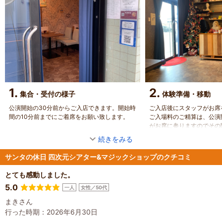
1.
2.
集合・受付の様子
体験準備・移動
公演開始の30分前からご入店できます。開始時
ご入店後にスタッフがお席
間の10分前までにご着席をお願い致します。
ご入場料のご精算は、公演
がお席に参りますのでその
。
続きをみる
サンタの休日 四次元シアター&マジックショップのクチコミ
とても感動しました。
5.0
一人
女性／50代
まきさん
行った時期：2026年6月30日