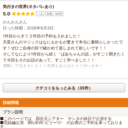
す。でも私は使えません。なので一方的に私の感情をよみとられる
のですが、たまに聞かれたくないといか、知らなくてもいいことと
気付きの世界(ネタバレあり)
かあるので・・そういった感情を受けたら疲れませんか？と天星さ
5.0
一人
女性／40代
んに聞きたかったです。しんどくなったりしませんか？私はネガテ
かんかんさん
ィブにもなりますし、そんな感情を受けさせたら申し訳ないなと思
行った時期：2026年6月3日
ってしまって・・・私はテレパシーが使えるようになりたいです。
1作目からすぐ２作目の予約を入れました！
またテレパシーのお話が聞けたらいいなと思います！
天星さんのマジックはなにもかもが驚きで本当に素晴らしかったで
それから、、ここからはちょっとお願いです。
す！ぜひご自身の目で確かめて楽しまれて欲しいです！！
この日、常連さん？！が時間を間違えたとかで遅れて来られまし
そしてなにより1作目から続く「ばあちゃんの話」がすごく聞きたく
た。常連さんが日にちならまだしも時間を間違えるか？！そもそも
て今回もそのお話があって、すごく学べました！！
設定のない時間と間違えるか？と思ったんですが、遅れて来られた
感動して泣きました！！今回もありがとうございます！
その方はたいして悪怯れる事もなく座るなりずっーーとスマホをい
じられてて天星さんのマジックをまともに見てないんです。私も私
のお隣の方も何度もちらちらその方をみてスマホをなおして欲しい
と思ったのですが、そんな素振りはなくマジックをされてる天星さ
クチコミをもっとみる（35件）
んの目の前でずっーーとスマホをいじってました。すっごく天星さ
んにも失礼だし、私たちもわざわざ時間を作ってこの日を楽しみに
来たのに、たった一人の非常識な行動で邪魔されるのはとても不快
詳細情報
だと思いました。
プラン説明
できれば10分以上遅れたらもう入場させないとかされませんか？(遠
■このページでは 四次元シアター サンタの休日で公演する
征組はまた考慮してください)スマホも絶対に使用しないとかしませ
■完結編公演 BELIEVE-ビリーヴ- のお席のご予約を承っておりま
んか？？今まで何を天星さんから聞いてきたのかと。。
す。