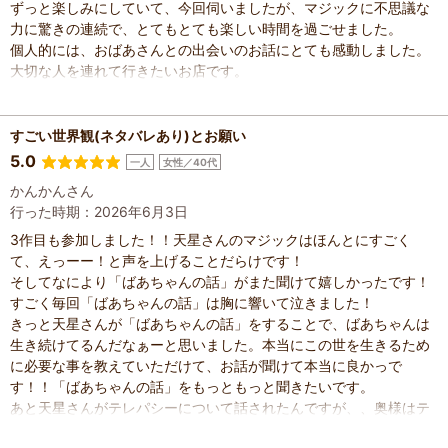
ずっと楽しみにしていて、今回伺いましたが、マジックに不思議な
力に驚きの連続で、とてもとても楽しい時間を過ごせました。
個人的には、おばあさんとの出会いのお話にとても感動しました。
大切な人を連れて行きたいお店です。
すごい世界観(ネタバレあり)とお願い
5.0
一人
女性／40代
かんかんさん
行った時期：2026年6月3日
3作目も参加しました！！天星さんのマジックはほんとにすごく
て、えっーー！と声を上げることだらけです！
そしてなにより「ばあちゃんの話」がまた聞けて嬉しかったです！
すごく毎回「ばあちゃんの話」は胸に響いて泣きました！
きっと天星さんが「ばあちゃんの話」をすることで、ばあちゃんは
生き続けてるんだなぁーと思いました。本当にこの世を生きるため
に必要な事を教えていただけて、お話が聞けて本当に良かっで
す！！「ばあちゃんの話」をもっともっと聞きたいです。
あと天星さんがテレパシーについて話されたんですが、、奥様はテ
レパシー使われますか？というのも私の相手もテレパシーが使えま