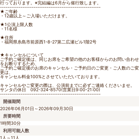
行っております。※完結編は6月から催行致します。
------------------------------------------------------
★ご年齢
・12歳以上～ご入場いただけます。
★1公演上限人数
・11名様
★住所
・福岡県糸島市前原西1-8-27第二広瀬ビル1階2号
★キャンセルについて
ご予約ご確定後は、同じお席をご希望の他のお客様からのお問い合わせ
をお断りするため、
ご予約ご確定後のお席のキャンセル・ご予約日のご変更・ご人数のご変
更は、
キャンセル料金100%とさせていただいております。
キャンセルやご変更の際は、公演前までに必ずご連絡くださいませ。
サンタの休日 092-324-8570(営業日9:00-21:00)
------------------------------------------------------
開催期間
2026年06月01日～2026年09月30日
所要時間
1時間30分
利用可能人数
1人～11人