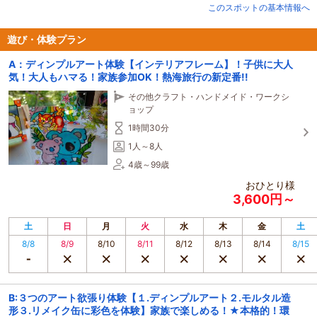
このスポットの基本情報へ
遊び・体験プラン
A：ディンプルアート体験【インテリアフレーム】！子供に大人
気！大人もハマる！家族参加OK！熱海旅行の新定番!!
その他クラフト・ハンドメイド・ワークシ
ョップ
1時間30分
1人～8人
4歳～99歳
おひとり様
3,600円～
土
日
月
火
水
木
金
土
8/8
8/9
8/10
8/11
8/12
8/13
8/14
8/15
B:３つのアート欲張り体験【１.ディンプルアート２.モルタル造
形３.リメイク缶に彩色を体験】家族で楽しめる！★本格的！環