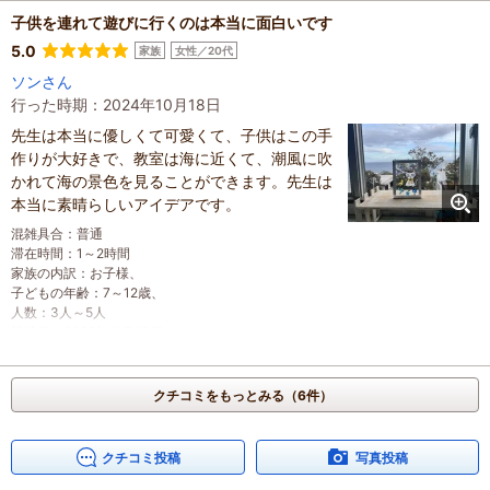
人数
：
3人～5人
子供を連れて遊びに行くのは本当に面白いです
投稿日
：
2026年4月17日
5.0
家族
女性／20代
ソンさん
行った時期：2024年10月18日
先生は本当に優しくて可愛くて、子供はこの手
作りが大好きで、教室は海に近くて、潮風に吹
かれて海の景色を見ることができます。先生は
本当に素晴らしいアイデアです。
混雑具合
：
普通
滞在時間
：
1～2時間
家族の内訳
：
お子様、
子どもの年齢
：
7～12歳、
人数
：
3人～5人
投稿日
：
2025年11月13日
クチコミをもっとみる（6件）
クチコミ投稿
写真投稿