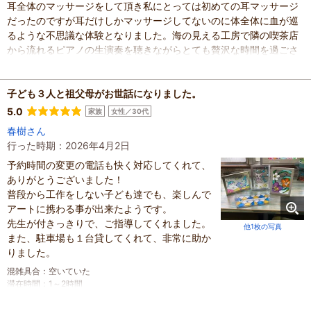
耳全体のマッサージをして頂き私にとっては初めての耳マッサージ
だったのですが耳だけしかマッサージしてないのに体全体に血が巡
るような不思議な体験となりました。海の見える工房で隣の喫茶店
から流れるピアノの生演奏を聴きながらとても贅沢な時間を過ごさ
せて頂きました。その後、走り湯で時間を潰していた夫を呼び戻
し、夫にも耳つぼジュエリーを体験させたほど私にとっては素敵な
体験でした。先生の初めて会った人を緊張させない素敵な魅力も相
子ども３人と祖父母がお世話になりました。
まって娘だけでなく家族全員大満足の体験となりました。
5.0
家族
女性／30代
混雑具合
：
空いていた
春樹さん
滞在時間
：
1～2時間
行った時期：2026年4月2日
家族の内訳
：
お子様、
配偶者、
子どもの年齢
予約時間の変更の電話も快く対応してくれて、
：
7～12歳、
人数
：
3人～5人
ありがとうございました！
投稿日
：
2026年4月27日
普段から工作をしない子ども達でも、楽しんで
アートに携わる事が出来たようです。
先生が付きっきりで、ご指導してくれました。
他1枚の写真
また、駐車場も１台貸してくれて、非常に助か
りました。
混雑具合
：
空いていた
滞在時間
：
1～2時間
家族の内訳
：
お子様、
親・祖父母、
子どもの年齢
：
7～12歳、