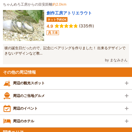
ちゃんめろ工房からの目安距離
約2.0km
創作工房アトリエラウト
ネット予約OK
(335件)
4.9
王道
彼の誕生日だったので、記念にペアリングを作りました！ 出来るデザインで
きないデザインなど教...
by まなみさん
その他の周辺情報
周辺の観光スポット
周辺のご当地グルメ
周辺のイベント
周辺のホテル