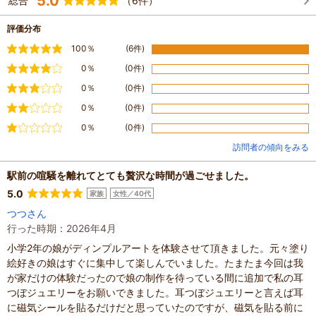
5.0
総合
（6件）
評価分布
満足
100％
(6件)
やや満足
0％
(0件)
普通
0％
(0件)
やや不満
0％
(0件)
不満
0％
(0件)
訪問者の傾向をみる
駅前の喧騒を離れてとても贅沢な時間が過ごせました。
5.0
家族
女性／40代
つつさん
行った時期：2026年4月
小学2年の娘がディンプルアートを体験させて頂きました。元々塗り
絵好きの娘はすぐに集中して楽しんでいました。たまたま今回は我
が家だけの体験だったので娘の制作を待っている間に追加で私の耳
つぼジュエリーをお願いできました。耳つぼジュエリーと言えば耳
に磁気シールを貼るだけだと思っていたのですが、磁気を貼る前に