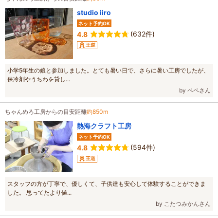
studio iiro
ネット予約OK
(632件)
4.8
王道
小学5年生の娘と参加しました。とても暑い日で、さらに暑い工房でしたが、
保冷剤やうちわを貸し...
by ペペさん
ちゃんめろ工房からの目安距離
約850m
熱海クラフト工房
ネット予約OK
(594件)
4.8
王道
スタッフの方が丁寧で、優しくて、子供達も安心して体験することができま
した。 思ってたより値...
by こたつみかんさん