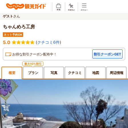
ゲスト
さん
ちゃんめろ工房
ネット予約OK
5.0
(
クチコミ6件
)
お得な割引クーポン配布中！
割引クーポンGET
最大10%割引
概要
プラン
写真
クチ
コミ
地図
周辺
情報