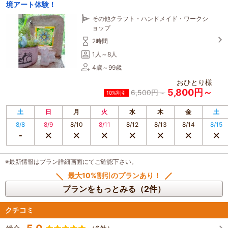
境アート体験！
その他クラフト・ハンドメイド・ワークシ
ョップ
2時間
1人～8人
4歳～99歳
おひとり様
5,800円～
6,500円～
10%割引
土
日
月
火
水
木
金
土
8/8
8/9
8/10
8/11
8/12
8/13
8/14
8/15
※最新情報はプラン詳細画面にてご確認下さい。
最大10%割引のプランあり！
プランをもっとみる（2件）
クチコミ