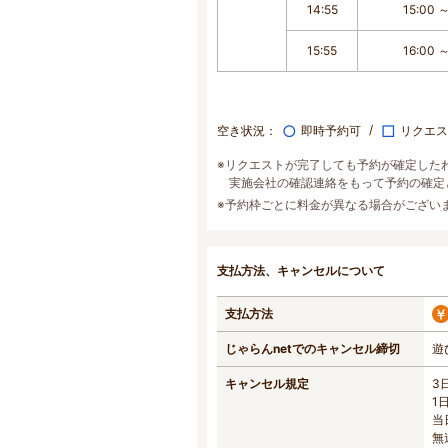
14:55
15:00 ～
15:55
16:00 ～
○
□
空き状況：
即時予約可
リクエス
※リクエストが完了しても予約が確定した
実施会社の確認連絡をもって予約の確定
※予約枠ごとに料金が異なる場合がござい
支払方法、キャンセルについて
支払方法
じゃらんnetでのキャンセル締切
遊
キャンセル規定
3
1
当
無