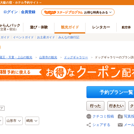
最大級の宿・ホテル予約サイト～
ログイン
会員登録
お得な特典をみる
ゃらんパック
遊び・体験
観光ガイド
レンタカー
航空券
（交通＋宿泊）
メガイド
イベントガイド
お土産ガイド
みんなの旅行記
蔵王・天童・上山の観光
＞
山形市の観光
＞
ドッグギャラリー
＞
ドッグギャラリーのプラン詳
予約プラン一覧
行った
行きたい
ク
ア
クチコミ投稿
写真
山形市
嶋南
シェアする
メー