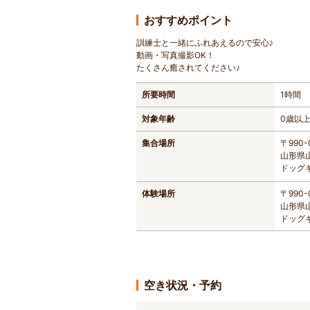
おすすめポイント
訓練士と一緒にふれあえるので安心♪
動画・写真撮影OK！
たくさん癒されてください♪
所要時間
1時間
対象年齢
0歳以
集合場所
〒990-
山形県
ドッグ
体験場所
〒990-
山形県
ドッグ
空き状況・予約