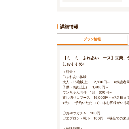
詳細情報
プラン情報
【ミニミニふれあいコース】豆柴、
におすすめ♪
＜料金＞
〇ふれあい体験
大人（15歳以上） 2,800円～ ※保護
子供（0歳以上） 1,400円～
ワンちゃん同伴 1頭 600円～
貸し切り１ブース 16,000円～※7名様
※先にご予約いただいているお客様がいる
〇おやつガチャ 200円
〇エプロン・靴下 100円 ※裸足での来
＜体験時間＞