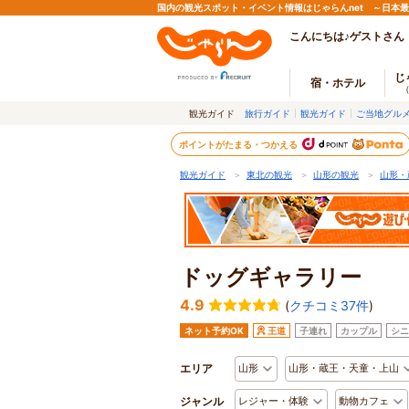
国内の観光スポット・イベント情報はじゃらんnet ～日本
こんにちは♪ゲストさん
じ
宿・ホテル
観光ガイド
旅行ガイド
観光ガイド
ご当地グル
ポイントがたまる・つかえる
観光ガイド
＞
東北の観光
＞
山形の観光
＞
山形・
ドッグギャラリー
4.9
(
クチコミ37件
)
ネット予約OK
王道
子連れ
カップル
シニ
エリア
山形
山形・蔵王・天童・上山
ジャンル
レジャー・体験
動物カフェ