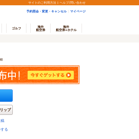
サイトのご利用方法
ヘルプ/問い合わせ
予約照会・変更・キャンセル
マイページ
海外
海外
ゴルフ
航空券
航空券+ホテル
細
リップ
投稿
ルする