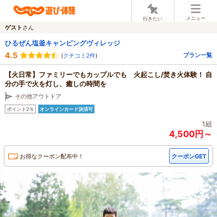
メニュー
行きたい
ゲスト
さん
ひるぜん塩釜キャンピングヴィレッジ
4.5
プラン一覧
(
クチコミ2件
)
【火日常】ファミリーでもカップルでも 火起こし/焚き火体験！ 自
分の手で火を灯し、癒しの時間を
その他アウトドア
ポイント2％
オンラインカード決済可
1組
4,500円～
お得なクーポン配布中！
クーポンGET