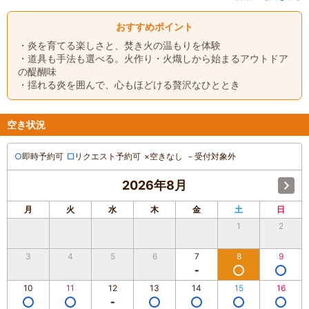
おすすめポイント
・炎を育てる楽しさと、焚き火の温もりを体験
・道具も手法も選べる。火作り・火熾しから始まるアウトドア
の醍醐味
・揺れる炎を囲んで、心もほどける贅沢なひととき
空き状況
○
即時予約可
□
リクエスト予約可
×
空きなし
－
受付対象外
2026年8月
月
火
水
木
金
土
日
1
2
3
4
5
6
7
8
9
10
11
12
13
14
15
16