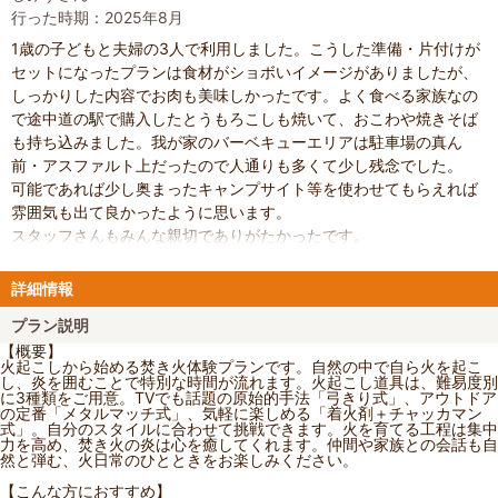
行った時期：2025年8月
1歳の子どもと夫婦の3人で利用しました。こうした準備・片付けが
セットになったプランは食材がショボいイメージがありましたが、
しっかりした内容でお肉も美味しかったです。よく食べる家族なの
で途中道の駅で購入したとうもろこしも焼いて、おこわや焼きそば
も持ち込みました。我が家のバーベキューエリアは駐車場の真ん
前・アスファルト上だったので人通りも多くて少し残念でした。
可能であれば少し奥まったキャンプサイト等を使わせてもらえれば
雰囲気も出て良かったように思います。
スタッフさんもみんな親切でありがたかったです。
概ね満足しました！
詳細情報
プラン説明
【概要】
火起こしから始める焚き火体験プランです。自然の中で自ら火を起こ
し、炎を囲むことで特別な時間が流れます。火起こし道具は、難易度別
に3種類をご用意。TVでも話題の原始的手法「弓きり式」、アウトドア
の定番「メタルマッチ式」、気軽に楽しめる「着火剤＋チャッカマン
式」。自分のスタイルに合わせて挑戦できます。火を育てる工程は集中
力を高め、焚き火の炎は心を癒してくれます。仲間や家族との会話も自
然と弾む、火日常のひとときをお楽しみください。
【こんな方におすすめ】