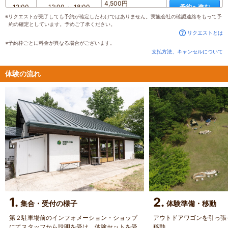
4,500円
12:00
12:00
～
18:00
予約へ進む
詳細をみる
※リクエストが完了しても予約が確定したわけではありません。実施会社の確認連絡をもって予
約の確定としています。予めご了承ください。
4,500円
13:00
13:00
～
18:00
予約へ進む
詳細をみる
リクエストとは
※予約枠ごとに料金が異なる場合がございます。
4,500円
14:00
14:00
～
18:00
予約へ進む
支払方法、キャンセルについて
詳細をみる
4,500円
15:00
15:00
～
18:00
予約へ進む
体験の流れ
詳細をみる
4,500円
16:00
16:00
～
18:00
予約へ進む
詳細をみる
1.
2.
集合・受付の様子
体験準備・移動
第２駐車場前のインフォメーション・ショップ
アウトドアワゴンを引っ張
にてスタッフから説明を受け、体験セットを受
移動