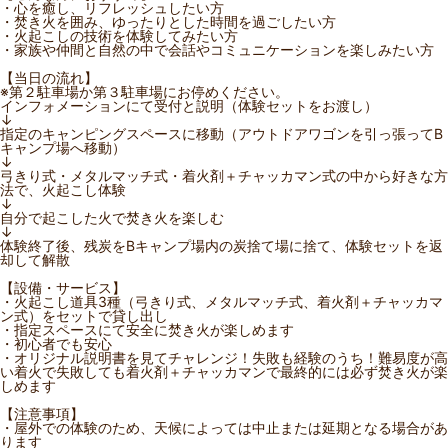
・心を癒し、リフレッシュしたい方
・焚き火を囲み、ゆったりとした時間を過ごしたい方
・火起こしの技術を体験してみたい方
・家族や仲間と自然の中で会話やコミュニケーションを楽しみたい方
【当日の流れ】
※第２駐車場か第３駐車場にお停めください。
インフォメーションにて受付と説明（体験セットをお渡し）
↓
指定のキャンピングスペースに移動（アウトドアワゴンを引っ張ってB
キャンプ場へ移動）
↓
弓きり式・メタルマッチ式・着火剤＋チャッカマン式の中から好きな方
法で、火起こし体験
↓
自分で起こした火で焚き火を楽しむ
↓
体験終了後、残炭をBキャンプ場内の炭捨て場に捨て、体験セットを返
却して解散
【設備・サービス】
・火起こし道具3種（弓きり式、メタルマッチ式、着火剤＋チャッカマ
ン式）をセットで貸し出し
・指定スペースにて安全に焚き火が楽しめます
・初心者でも安心
・オリジナル説明書を見てチャレンジ！失敗も経験のうち！難易度が高
い着火で失敗しても着火剤＋チャッカマンで最終的には必ず焚き火が楽
しめます
【注意事項】
・屋外での体験のため、天候によっては中止または延期となる場合があ
ります