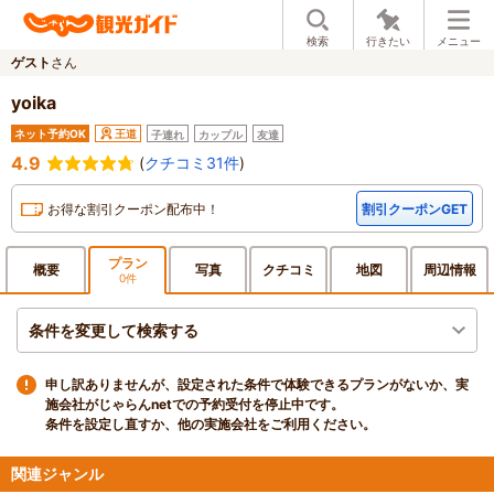
検索
行きたい
メニュー
ゲスト
さん
yoika
ネット予約OK
王道
子連れ
カップル
友達
4.9
(
クチコミ31件
)
お得な割引クーポン配布中！
割引クーポンGET
プラン
概要
写真
クチ
コミ
地図
周辺
情報
0件
条件を変更して検索する
申し訳ありませんが、設定された条件で体験できるプランがないか、実
施会社がじゃらんnetでの予約受付を停止中です。
条件を設定し直すか、他の実施会社をご利用ください。
関連ジャンル