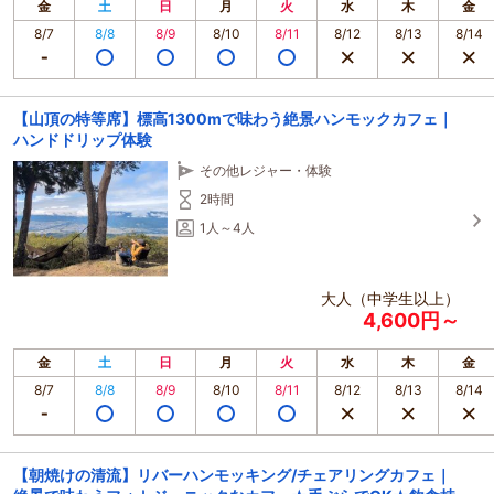
金
土
日
月
火
水
木
金
8/7
8/8
8/9
8/10
8/11
8/12
8/13
8/14
【山頂の特等席】標高1300mで味わう絶景ハンモックカフェ｜
ハンドドリップ体験
その他レジャー・体験
2時間
1人～4人
大人（中学生以上）
4,600円～
金
土
日
月
火
水
木
金
8/7
8/8
8/9
8/10
8/11
8/12
8/13
8/14
【朝焼けの清流】リバーハンモッキング/チェアリングカフェ｜