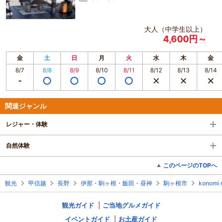
大人（中学生以上）
4,600円～
金
土
日
月
火
水
木
金
8/7
8/8
8/9
8/10
8/11
8/12
8/13
8/14
関連ジャンル
レジャー・体験
自然体験
このページのTOPへ
観光
甲信越
長野
伊那・駒ヶ根・飯田・昼神
駒ヶ根市
konomi 
観光ガイド
ご当地グルメガイド
イベントガイド
お土産ガイド