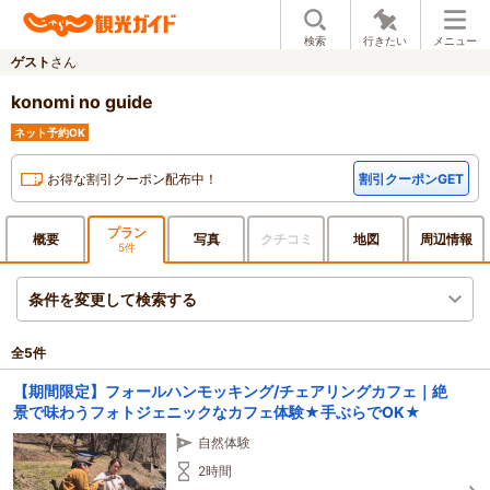
検索
行きたい
メニュー
ゲスト
さん
konomi no guide
ネット予約OK
お得な割引クーポン配布中！
割引クーポンGET
プラン
概要
写真
クチ
コミ
地図
周辺
情報
5件
条件を変更して検索する
全
5
件
【期間限定】フォールハンモッキング/チェアリングカフェ｜絶
景で味わうフォトジェニックなカフェ体験★手ぶらでOK★
自然体験
2時間