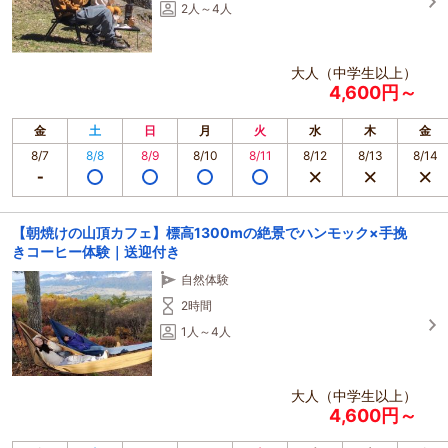
2人～4人
大人（中学生以上）
4,600円～
金
土
日
月
火
水
木
金
8/7
8/8
8/9
8/10
8/11
8/12
8/13
8/14
【朝焼けの山頂カフェ】標高1300mの絶景でハンモック×手挽
きコーヒー体験｜送迎付き
自然体験
2時間
1人～4人
大人（中学生以上）
4,600円～