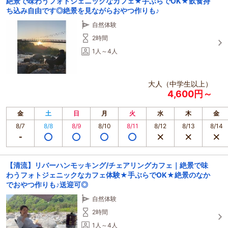
絶景で味わうフォトジェニックなカフェ★手ぶらでOK★飲食持
ち込み自由です◎絶景を見ながらおやつ作りも♪
自然体験
2時間
1人～4人
大人（中学生以上）
4,600円～
金
土
日
月
火
水
木
金
8/7
8/8
8/9
8/10
8/11
8/12
8/13
8/14
【清流】リバーハンモッキング/チェアリングカフェ｜絶景で味
わうフォトジェニックなカフェ体験★手ぶらでOK★絶景のなか
でおやつ作りも♪送迎可◎
自然体験
2時間
1人～4人