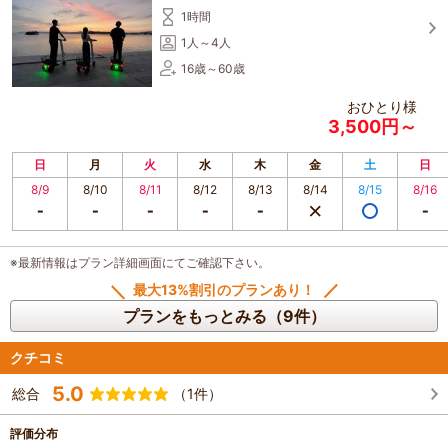
1時間
1人～4人
16歳～60歳
おひとり様
3,500円～
日
月
火
水
木
金
土
日
8/9
8/10
8/11
8/12
8/13
8/14
8/15
8/16
※最新情報はプラン詳細画面にてご確認下さい。
最大13%割引のプランあり！
プランをもっとみる（9件）
クチコミ
5.0
総合
（1件）
評価分布