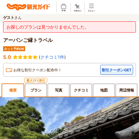
ゲスト
さん
お探しのプランは見つかりませんでした。
アーバンご縁トラベル
ネット予約OK
5.0
(
クチコミ1件
)
お得な割引クーポン配布中！
割引クーポンGET
最大13%割引
概要
プラン
写真
クチ
コミ
地図
周辺
情報