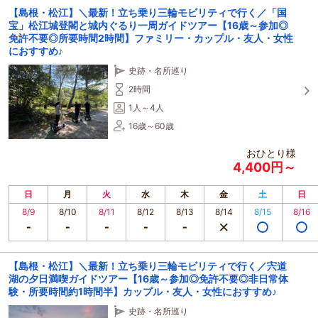
【島根・松江】＼最新！立ち乗り三輪モビリティで行く／「国
宝」松江城登閣と城内ぐるり一周ガイドツアー【16歳～参加◎
免許不要◎所要時間2時間】ファミリー・カップル・友人・女性
におすすめ♪
史跡・名所巡り
2時間
1人～4人
16歳～60歳
おひとり様
4,400円～
日
月
火
水
木
金
土
日
8/9
8/10
8/11
8/12
8/13
8/14
8/15
8/16
【島根・松江】＼最新！立ち乗り三輪モビリティで行く／宍道
湖の夕日満喫ガイドツアー【16歳～参加◎免許不要◎非日常体
験・所要時間約1時間半】カップル・友人・女性におすすめ♪
史跡・名所巡り