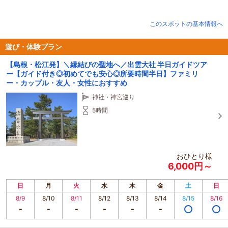
松江ニューアーバンホテルを拠点に、松江観光・松江旅行、島根観光・島根旅
行の魅力をお届けします。
このスポットの基本情報へ
松江城や松江歴史館、堀川遊覧船、武家屋敷が残る風情ある町並み、宍道湖に
沈む夕日、松江しんじ湖温泉での癒やし。
出雲そば、しじみ料理、和菓子めぐり、茶の湯文化やお点前体験など、五感で
遊び・体験プラン
楽しむ旅が広がります。
【島根・松江発】＼縁結びの聖地へ／出雲大社 半日ガイドツア
ー【ガイド付き◎初めてでも安心◎所要時間半日】ファミリ
また松江は、小泉八雲記念館に象徴される怪談文化の地。
ー・カップル・友人・女性におすすめ
地元ガイドと巡る怪談ツアー、伝統工芸体験、縁結びや神話巡り、出雲大社な
どのパワースポットも魅力です。
神社・神宮巡り
モビリティstriemo（ストリーモ）を活用した屋外アクティビティとともに、
特別な“ご縁”の旅をお楽しみください。
5時間
おひとり様
6,000円～
日
月
火
水
木
金
土
日
8/9
8/10
8/11
8/12
8/13
8/14
8/15
8/16