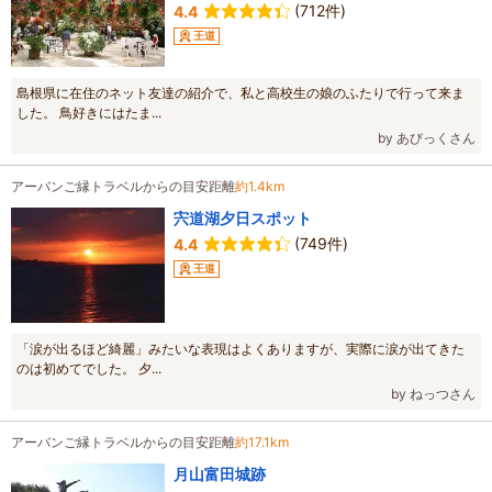
(712件)
4.4
王道
島根県に在住のネット友達の紹介で、私と高校生の娘のふたりで行って来ま
した。 鳥好きにはたま...
by あびっくさん
アーバンご縁トラベルからの目安距離
約1.4km
宍道湖夕日スポット
(749件)
4.4
王道
「涙が出るほど綺麗」みたいな表現はよくありますが、実際に涙が出てきた
のは初めてでした。 夕...
by ねっつさん
アーバンご縁トラベルからの目安距離
約17.1km
月山富田城跡