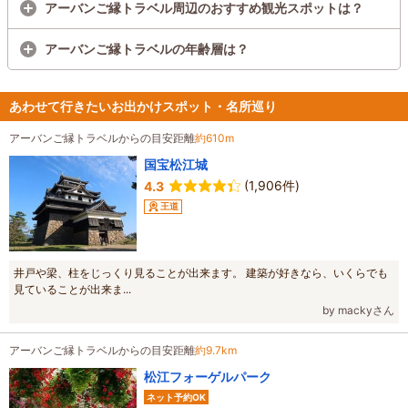
アーバンご縁トラベル周辺のおすすめ観光スポットは？
アーバンご縁トラベルの年齢層は？
あわせて行きたいお出かけスポット・名所巡り
アーバンご縁トラベルからの目安距離
約610m
国宝松江城
(1,906件)
4.3
王道
井戸や梁、柱をじっくり見ることが出来ます。 建築が好きなら、いくらでも
見ていることが出来ま...
by mackyさん
アーバンご縁トラベルからの目安距離
約9.7km
松江フォーゲルパーク
ネット予約OK