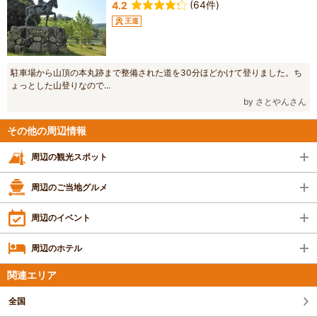
(64件)
4.2
王道
駐車場から山頂の本丸跡まで整備された道を30分ほどかけて登りました。ち
ょっとした山登りなので...
by さとやんさん
その他の周辺情報
周辺の観光スポット
周辺のご当地グルメ
周辺のイベント
周辺のホテル
関連エリア
全国