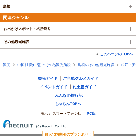
島根
関連ジャンル
お出かけスポット・名所巡り
その他観光施設
このページのTOPへ
観光
中国(山陰山陽)のその他観光施設
島根のその他観光施設
松江・安
観光ガイド
ご当地グルメガイド
イベントガイド
お土産ガイド
みんなの旅行記
じゃらんTOPへ
表示：
スマートフォン版
PC版
最大13%割引のプランあり！