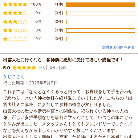
満足
100％
(1件)
やや満足
0％
(0件)
普通
0％
(0件)
やや不満
0％
(0件)
不満
0％
(0件)
訪問者の傾向をみる
出雲大社に行くなら、参拝前に絶対に受けてほしい講座です！
5.0
一人
女性／30代
かじこさん
行った時期：2026年5月9日
これまでは「なんとなくぐるっと回って、お賽銭をして手を合わせ
て終わり」という神社参拝を繰り返していましたが、こちらの「出
雲大社ミニ講座」に参加して参拝の概念が変わりました。
出雲大社の歴史や伊勢神宮との関係性、祀られている神々の人物
像、正しい参拝手順などを事前に学んだことで、いつもの旅にぐっ
と深みが出ました。スタッフさんもとてもフレンドリーで、クイズ
などを交えながら楽しくわかりやすく教えてくださいます。
出雲大社をより深く理解し、充実した参拝にするために本当におす