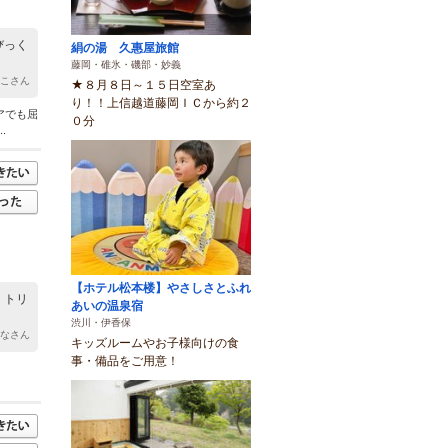
びっく
絹の湯 久惠屋旅館
藤岡・碓氷・磯部・妙義
のこさん
★８月８日～１５日空室あ
り！！上信越道藤岡ＩＣから約２
アでも屈
０分
.
【ホテル松本楼】やさしさとふれ
 トリ
あいの温泉宿
渋川・伊香保
ななさん
キッズルームやお子様向けの食
事・備品をご用意！