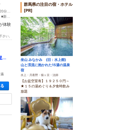
.
群馬県の注目の宿・ホテル
[PR]
(1)【お車の場合】 ■東京から 練馬I.C-(関越自動車道90分)-月夜野I.C-(国道17号線20分)-猿ヶ京温泉 ■新潟から 新潟西I.C-(北陸・関越自動車道115分)-月夜野I.C-(国道17号線20分)-猿ヶ京温泉
(2)【JR上越線の場合】 ■東京から 上野駅-(乗換有)-後閑駅-(バス35分)-猿ヶ京温泉 ■新潟から 新潟駅-(乗換有)-後閑駅-(バス35分)-猿ヶ京温泉 ※駅からは下記の関越路線バスをご参照ください。
が体験
下さい。
星空
坐山 みなかみ (旧：水上館)
山と渓流に抱かれた15湯の温泉
宿
ら温
水上・月夜野・猿ヶ京・法師
【お盆空室有】１９２５０円～
空き状況・料金を見る
★１５の湯めぐり＆夕食時飲み
放題