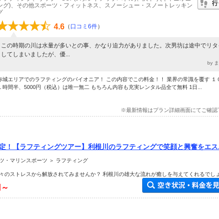
ング)、その他スポーツ・フィットネス、スノーシュー・スノートレッキン
グ
4.6
（
口コミ6件
）
この時期の川は水量が多いとの事、かなり迫力がありました。次男坊は途中でリタ
してしまいましたが、優...
by 
赤城エリアでのラフティングのパイオニア！ この内容でこの料金！！ 業界の常識を覆す １
１時間半、5000円（税込）は唯一無二 もちろん内容も充実レンタル品全て無料 1日...
※最新情報はプラン詳細画面にてご確認
予定！【ラフティングツアー】利根川のラフティングで笑顔と興奮をエス..
ツ・マリンスポーツ ＞ ラフティング
々のストレスから解放されてみませんか？ 利根川の雄大な流れが癒しを与えてくれるでし
円～