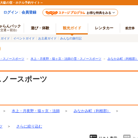
最大級の宿・ホテル予約サイト～
ログイン
会員登録
お得な特典をみる
ゃらんパック
遊び・体験
観光ガイド
レンタカー
航空券
（交通＋宿泊）
メガイド
イベントガイド
お土産ガイド
みんなの旅行記
・スノースポーツ
＞
水上・月夜野・猿ヶ京・法師の雪・スノースポーツ
＞
みなかみ町（利根郡
スノースポーツ
＞
水上・月夜野・猿ヶ京・法師
＞
みなかみ町（利根郡）
＞
ツ
＞
さらに絞り込む