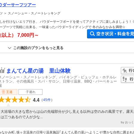
ウダーサーフツアー
ツ ＞ スノーシュー・スノートレッキング
しか行けないエリア行き、 パウダーサーフボードを使ってアクティブに楽しみましょう！ 
ーブーツで気軽に出来る、一味違ったパウダーライディングで 冬のみなかみを満喫☆
生以上）
7,000円～
この施設のプランをもっと見る
まんてん星の湯 里山体験
スノーシュー・スノートレッキング、バイキング・ビュッフェ・ホテルレ
ストラン、その他風呂・スパ・サロン、日帰り温泉、BBQ・バーベキュー
場
王道
子連れ
4.4
（
45件
）
大浴場の大きな窓からは山の先端部分が少し見える以外は空のみの風景です。露天
は三つあるので人が少な...
by おっ
みなかみ町､猿ヶ京温泉の日帰り温泉施設｢まんてん星の湯｣へようこそ!豊かな自然に囲まれ