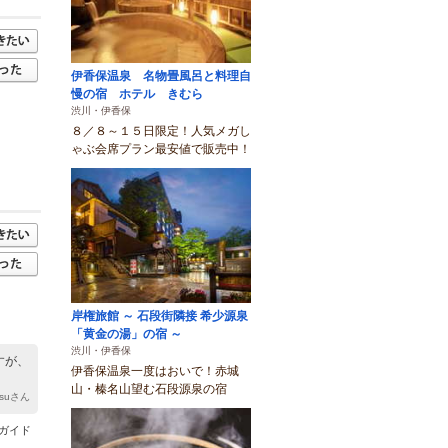
伊香保温泉 名物畳風呂と料理自
慢の宿 ホテル きむら
渋川・伊香保
８／８～１５日限定！人気メガし
ゃぶ会席プラン最安値で販売中！
岸権旅館 ～ 石段街隣接 希少源泉
「黄金の湯」の宿 ～
渋川・伊香保
すが、
伊香保温泉一度はおいで！赤城
山・榛名山望む石段源泉の宿
asuさん
だガイド