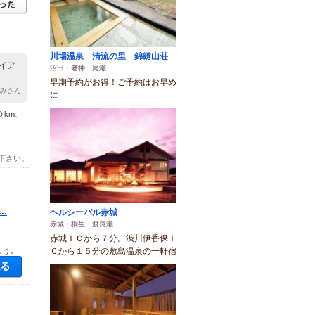
川場温泉 清流の里 錦綉山荘
イア
沼田・老神・尾瀬
早期予約がお得！ご予約はお早め
まみさん
に
０km、
下さい。
.
ヘルシーパル赤城
赤城・桐生・渡良瀬
赤城ＩＣから７分。渋川伊香保Ｉ
Ｃから１５分の敷島温泉の一軒宿
ょう。
空き状況・料金を見る