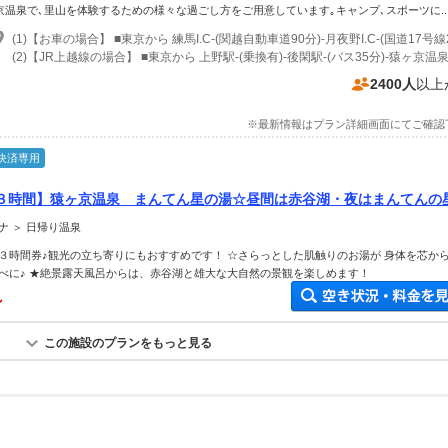
京温泉で､里山を体験するための様々な過ごし方をご用意しています｡キャンプ､スポーツに..
2400人
以上
※最新情報はプラン詳細画面にてご確認
決済専用
３時間】猿ヶ京温泉 まんてん星の湯☆昼間は赤谷湖・夜はまんてんの
ナ ＞ 日帰り温泉
３時間券♪観光の立ち寄りにもおすすめです！ ☆さらっとした肌触りのお湯が 身体を芯か
べに♪ ★絶景露天風呂からは、赤谷湖と雄大な大自然の景観を楽しめます！
～
この施設のプランをもっと見る