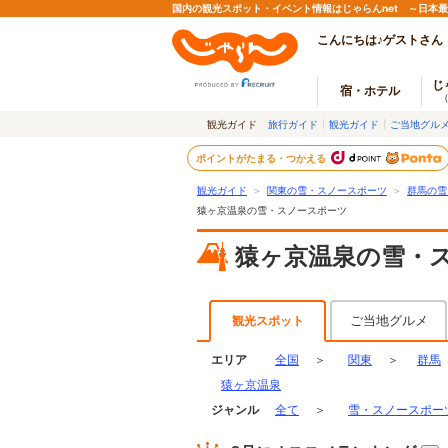
国内の観光スポット・イベント情報はじゃらんnet ～日本
こんにちは♪ゲストさん
じ
宿・ホテル
観光ガイド
旅行ガイド
観光ガイド
ご当地グル
ポイントがたまる・つかえる
観光ガイド
＞
関東の雪・スノースポーツ
＞
群馬の雪
猿ヶ京温泉の雪・スノースポーツ
猿ヶ京温泉の雪・
ご当地グルメ
観光スポット
エリア
全国
＞
関東
＞
群馬
猿ヶ京温泉
ジャンル
全て
＞
雪・スノースポー