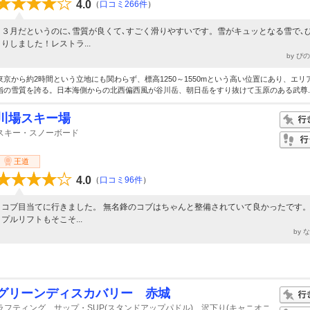
4.0
（
口コミ266件
）
３月だというのに､雪質が良くて､すごく滑りやすいです。雪がキュッとなる雪で､
りしました！レストラ...
by ぴ
東京から約2時間という立地にも関わらず、標高1250～1550mという高い位置にあり、エリ
指の雪質を誇る。日本海側からの北西偏西風が谷川岳、朝日岳をすり抜けて玉原のある武尊..
川場スキー場
スキー・スノーボード
王道
4.0
（
口コミ96件
）
コブ目当てに行きました。 無名鋒のコブはちゃんと整備されていて良かったです。
プルリフトもそこそ...
by 
グリーンディスカバリー 赤城
ラフティング、サップ・SUP(スタンドアップパドル)、沢下り(キャニオニ