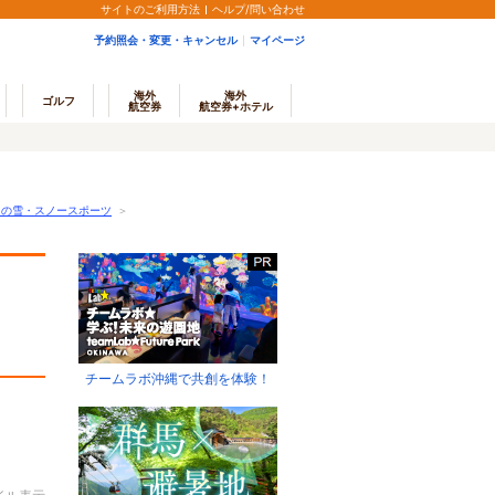
サイトのご利用方法
ヘルプ/問い合わせ
予約照会・変更・キャンセル
マイページ
海外
海外
ゴルフ
航空券
航空券+ホテル
）の雪・スノースポーツ
＞
チームラボ沖縄で共創を体験！