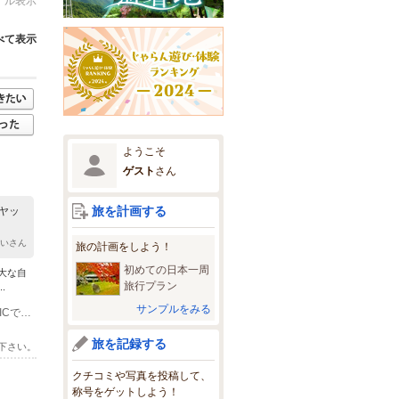
イル表示
べて表示
ようこそ
ゲスト
さん
旅を計画する
ヤッ
まいさん
旅の計画をしよう！
初めての日本一周
大な自
旅行プラン
.
サンプルをみる
(1)車でのアクセス 東京方面から：首都高速・練馬ICから 関越自動車道 → 月夜野ICで降りて国道17号線経由 約20分。 新潟方面から：新潟西ICから北陸・関越道経由で月夜野ICへ、そこから国道17号線で猿ヶ京温泉方面 約20分。 駐車場：約150台分の無料駐車場あり。 公共交通機関でのアクセス 電車＋バスの場合： 東京方面→ 上毛高原駅（上越新幹線利用：約70分）からバスで約30分。 または 後閑駅 からバスで約35分。 バス停： 「まんてん星の湯下」バス停で下車 → 階段を上がって徒歩5分。
旅を記録する
下さい。
クチコミや写真を投稿して、
称号をゲットしよう！