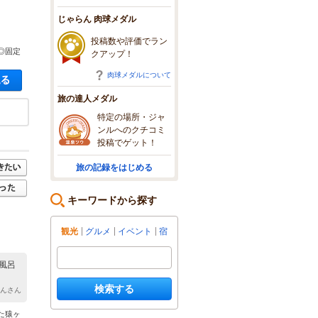
じゃらん 肉球メダル
投稿数や評価でラン
◎固定
クアップ！
肉球メダルについて
空き状況・料金を見る
旅の達人メダル
特定の場所・ジャ
ンルへのクチコミ
投稿でゲット！
旅の記録をはじめる
キーワードから探す
観光
グルメ
イベント
宿
風呂
検索する
くんさん
た猿ヶ