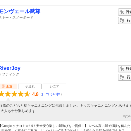
モンヴェール武尊
スキー・スノーボード
RiverJoy
ラフティング
王道
子連れ
シニア
4.8
（
口コミ48件
）
8歳のこどもと初キャニオニングに挑戦しました。キッズキャニオニングとありま
大人も十分楽しめます...
by y
【Google クチコミ☆4.9！安全安心楽しい川遊びをご提供！】 レベル高い川で経験を積ん
が川を楽しく安全にご案内。 リバージョイ貸切の片品川！４歳から自然を体験できるス...