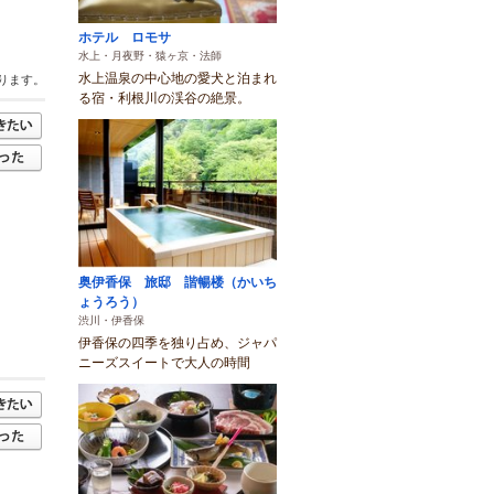
ホテル ロモサ
水上・月夜野・猿ヶ京・法師
水上温泉の中心地の愛犬と泊まれ
ります。
る宿・利根川の渓谷の絶景。
奥伊香保 旅邸 諧暢楼（かいち
ょうろう）
渋川・伊香保
伊香保の四季を独り占め、ジャパ
ニーズスイートで大人の時間