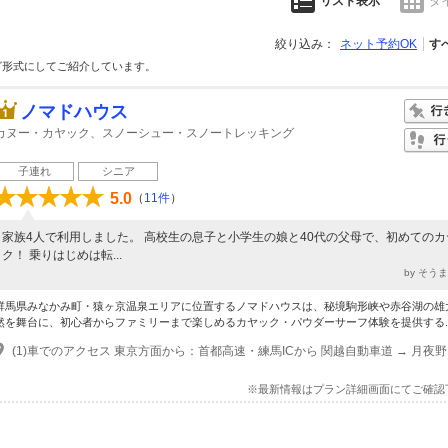
リスト表示
タ
絞り込み：
ネット予約OK
す
グ形式にしてご紹介しています。
ノマドハウス
カヌー・カヤック、スノーシュー・スノートレッキング
子連れ
シニア
5.0
（
11件
）
家族4人で利用しました。 高校生の息子と小学生の娘と40代の父母で、初めてのカ
ク！ 乗りはじめは転...
by そう
群馬県みなかみ町・猿ヶ京温泉エリアに位置するノマドハウスは、秘境駒形峡や赤谷湖の雄
然を舞台に、初心者からファミリーまで楽しめるカヤック・パウダーサーフ体験を提供する..
※最新情報はプラン詳細画面にてご確認