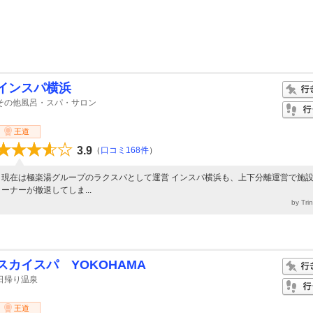
インスパ横浜
その他風呂・スパ・サロン
王道
3.9
（
口コミ168件
）
現在は極楽湯グループのラクスパとして運営 インスパ横浜も、上下分離運営で施
ーナーが撤退してしま...
by Tri
スカイスパ YOKOHAMA
日帰り温泉
王道