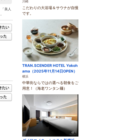
川崎
こだわりの大浴場＆サウナが自慢
」「美人
です。
.
TRAN.SCENDER HOTEL Yokoh
ama（2025年11月14日OPEN）
横浜
中華街ならではの選べる朝食をご
用意！（海老ワンタン麺）