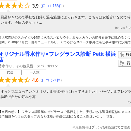
3.9
（
口コミ168件
）
風呂好きなので手軽な日帰り温浴施設によく行きます。こちらは安近旨いなので時
います。今回のチケット...
by しゅう
横浜駅直結のスカイビル14階にあるスパ＆サウナ。みなとみらいの絶景を眼下に眺めるくつ
空間。2018年11月に一部リニューアルし、くつろげるスペース以外にも仕事や趣味に没頭で..
オリジナル香水作り×フレグランス診断 Petit 横浜
店
香水作り、その他風呂・スパ・サロン
友達
一人旅
4.6
（
口コミ21件
）
ずっと気になっていたオリジナル香水作りに行ってきました！ パーソナルフレグ
診断で自分の好みや雰...
b
【当店の想い】 フランス調香師の街グラースで修行をした、実績のある調香師監修のメニ
専門知識を付けたスタッフのもと体験♪ 特別な1日になること間違いなし！ 世界...
※最新情報はプラン詳細画面にてご確認