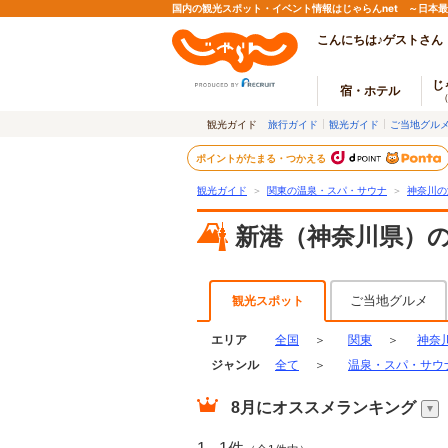
国内の観光スポット・イベント情報はじゃらんnet ～日本
こんにちは♪ゲストさん
じ
宿・ホテル
観光ガイド
旅行ガイド
観光ガイド
ご当地グル
ポイントがたまる・つかえる
観光ガイド
＞
関東の温泉・スパ・サウナ
＞
神奈川の
新港（神奈川県）
ご当地グルメ
観光スポット
エリア
全国
＞
関東
＞
神奈
ジャンル
全て
＞
温泉・スパ・サウ
8月
にオススメランキング