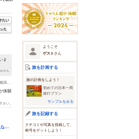
ようこそ
ゲスト
さん
いま
旅を計画する
eenさん
旅の計画をしよう！
(1)●みなとみらい線「みなとみらい駅」クイーンズスクエア横浜より徒歩5分 ●首都高速神奈川1号横羽線「みなとみらい」を降りて約3分。
初めての日本一周
が体験
旅行プラン
サンプルをみる
下さい。
旅を記録する
クチコミや写真を投稿して、
みらい
称号をゲットしよう！