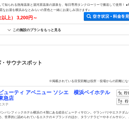
して知られる熱海温泉と湯河原温泉の源泉を、毎日専用タンクローリーで搬送して使用！ ●
質なお湯を横浜みなとみらいの景色と一緒にお楽しみ頂けます♪
生以上）
3,200円～
この施設のプランをもっと見る
パ・サウナスポット
※掲載されている目安距離は役所・役場からの距離にな
ビューティ アベニュー ソシエ 横浜ベイホテル
東急店
エステ
パンパシフィックホテル横浜の４階にある総合ビューティサロン。ゲランパリやエステダム
め、世界的に認められているエステの４ブランドのほか、タラソテラピーやネイルサロン、..