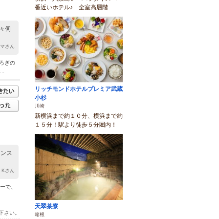
番近いホテル♪ 全室高層階
々伺
ママさん
ろぎの
.
リッチモンドホテルプレミア武蔵
小杉
川崎
新横浜まで約１０分、横浜まで約
１５分！駅より徒歩５分圏内！
ランス
y Kさん
ューで、
天翠茶寮
下さい。
箱根