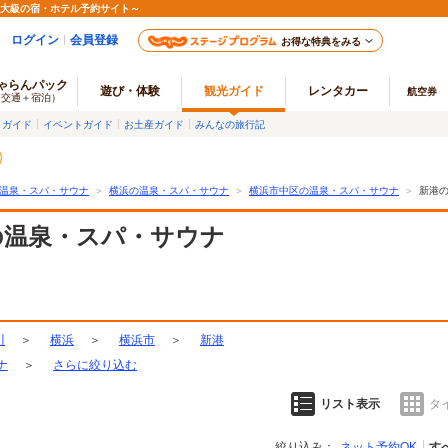
最大級の宿・ホテル予約サイト～
ログイン
会員登録
お得な特典をみる
ゃらんパック
遊び・体験
観光ガイド
レンタカー
航空券
（交通＋宿泊）
メガイド
イベントガイド
お土産ガイド
みんなの旅行記
温泉・スパ・サウナ
＞
横浜の温泉・スパ・サウナ
＞
横浜市中区の温泉・スパ・サウナ
＞
新港
の温泉・スパ・サウナ
川
＞
横浜
＞
横浜市
＞
新港
ナ
＞
さらに絞り込む
リスト表示
タ
絞り込み：
ネット予約OK
す