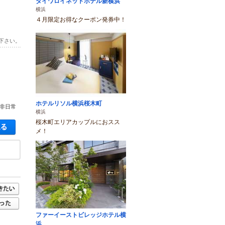
ダイワロイネットホテル新横浜
横浜
４月限定お得なクーポン発券中！
下さい。
ホテルリソル横浜桜木町
非日常
横浜
桜木町エリアカップルにおスス
空き状況・料金を見る
メ！
ファーイーストビレッジホテル横
浜