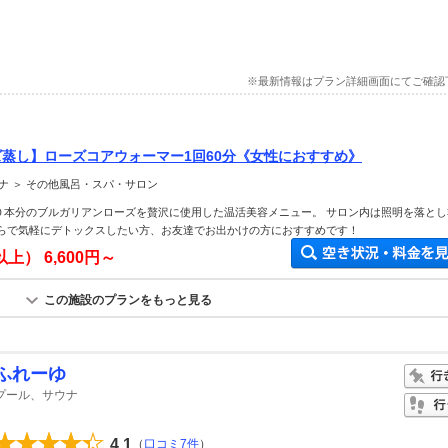
※最新情報はプラン詳細画面にてご確認
ズ蒸し】ローズコアウォーマー1回60分《女性におすすめ》
ナ ＞ その他風呂・スパ・サロン
０本分のブルガリアンローズを贅沢に使用した温活美容メニュー。 サロン内は照明を落とし
ぶらで気軽にデトックスしたい方、お友達でお出かけの方におすすめです！
以上）
6,600円～
この施設のプランをもっと見る
ふれーゆ
プール、サウナ
4.1
（
口コミ7件
）