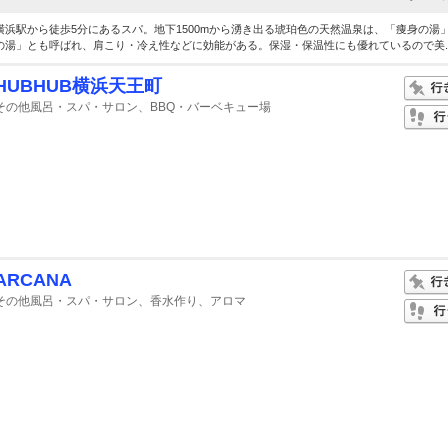
横浜駅から徒歩5分にあるスパ。地下1500mから湧き出る琥珀色の天然温泉は、「痩身の湯
の湯」とも呼ばれ、肩こり・冷え性などに効能がある。保湿・保温性にも優れているので美..
HUBHUB横浜天王町
その他風呂・スパ・サロン、BBQ・バーベキュー場
ARCANA
その他風呂・スパ・サロン、香水作り、アロマ