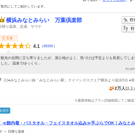
グ形式にしてご紹介しています。
横浜みなとみらい 万葉倶楽部
日帰り温泉、足湯、サウナ
王道
4.1
（
969件
）
観光の合間に立ち寄りましたが、居心地がよく、気づけば予定よりも長居してしま
した。 温泉でゆっくり...
by gr
2万人
以上
※最新情報はプラン詳細画面にてご確認
決済可
】≪館内着・バスタオル・フェイスタオル込み≫手ぶらでOK！みなと
ナも充実、1日のんびり。カップル・ファミリーにもおすすめ
ナ ＞ 日帰り温泉