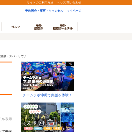
サイトのご利用方法
ヘルプ/問い合わせ
予約照会・変更・キャンセル
マイページ
海外
海外
ゴルフ
航空券
航空券+ホテル
の温泉・スパ・サウナ
チームラボ沖縄で共創を体験！
イル表示
べて表示