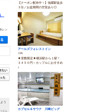
【クーポン配布中！】強羅駅徒歩
３分／お盆期間の空室あり◎
..
赤レン
空き状況・料金を見る
アールズフォレストイン
川崎
★室数限定★横浜駅から１駅！
３４５０円～カップルにおすすめ
♪
しよう
カプセル＆サウナ 川崎ビッグ
ろうさん