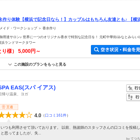
水作り体験【横浜で記念日なら！】カップルはもちろん友達とも♪ 【横浜.
メイド・ワークショップ ＞ 香水作り
名御用達サロン♪ 世界に一つのオリジナル香水で特別な記念日を！ 元町中華街/みなとみらい/
/横浜ランドマークタワー
とり様）
5,000円～
この施設のプランをもっと見る
SPA EAS(スパ イアス)
日帰り温泉、ヨガ
王道
4.0
（
口コミ161件
）
いつも利用させて頂いております。 以前、熱波師のスタッフさんの口コミを投稿
と思ってましたが、失...
by てつ