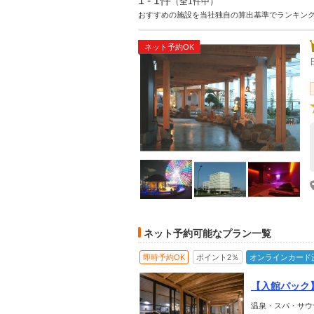
1 - 1件
（全1件中）
おすすめの施設を当社独自の算出基準でランキン
ネット予約OK
ネット予約可能なプラン一覧
即時予約OK
ポイント2％
オンラインカード
【入館パック
を満喫♪サウ
温泉・スパ・サウ