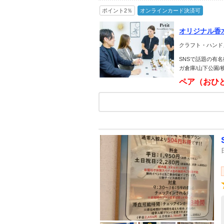
ポイント2％
オンラインカード決済可
オリジナル香
クラフト・ハンド
SNSで話題の有
ガ倉庫/山下公園
ペア（おひ