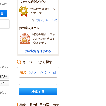
じゃらん 肉球メダル
毎日運
投稿数や評価でラン
空き状況・料金を見る
クアップ！
肉球メダルについて
旅の達人メダル
特定の場所・ジャ
ンルへのクチコミ
投稿でゲット！
旅の記録をはじめる
キーワードから探す
ります。
観光
グルメ
イベント
宿
検索する
をはじ
.
神奈川県の注目の宿・ホテ