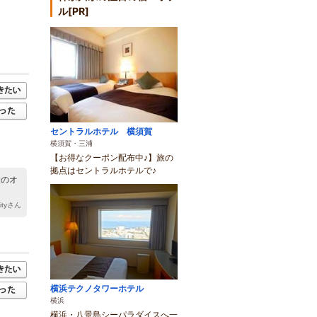
ル[PR]
セントラルホテル 横須賀
横須賀・三浦
【お得なクーポン配布中♪】旅の
拠点はセントラルホテルで♪
設のオ
nityさん
横浜テクノタワーホテル
横浜
横浜・八景島シーパラダイスへ一