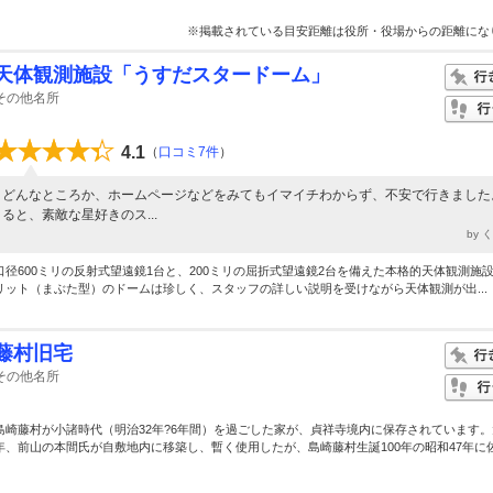
※掲載されている目安距離は役所・役場からの距離にな
天体観測施設「うすだスタードーム」
その他名所
4.1
（
口コミ7件
）
どんなところか、ホームページなどをみてもイマイチわからず、不安で行きました
ると、素敵な星好きのス...
by 
口径600ミリの反射式望遠鏡1台と、200ミリの屈折式望遠鏡2台を備えた本格的天体観測施設
リット（まぶた型）のドームは珍しく、スタッフの詳しい説明を受けながら天体観測が出...
藤村旧宅
その他名所
島崎藤村が小諸時代（明治32年?6年間）を過ごした家が、貞祥寺境内に保存されています。
年、前山の本間氏が自敷地内に移築し、暫く使用したが、島崎藤村生誕100年の昭和47年に佐.