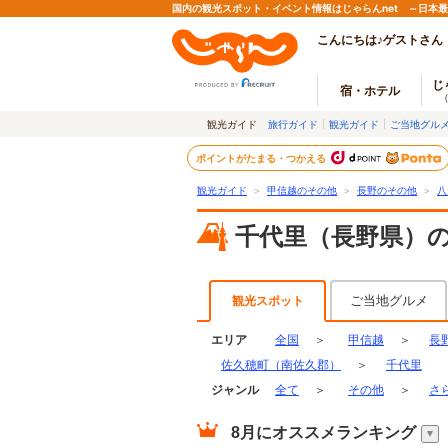
国内の観光スポット・イベント情報はじゃらんnet ～日本
こんにちは♪ゲストさん
じ
宿・ホテル
観光ガイド
旅行ガイド
観光ガイド
ご当地グル
ポイントがたまる・つかえる
観光ガイド
＞
甲信越のその他
＞
長野のその他
＞
八
千代里（長野県）
ご当地グルメ
観光スポット
エリア
全国
＞
甲信越
＞
長
佐久穂町（南佐久郡）
＞
千代里
ジャンル
全て
＞
その他
＞
さ
8月
にオススメランキング