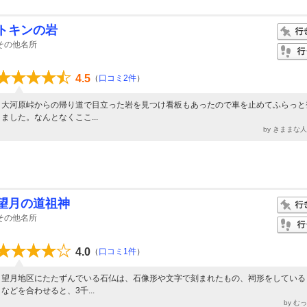
トキンの岩
その他名所
4.5
（
口コミ2件
）
大河原峠からの帰り道で目立った岩を見つけ看板もあったので車を止めてふらっと
ました。なんとなくここ...
by きままな
望月の道祖神
その他名所
4.0
（
口コミ1件
）
望月地区にたたずんでいる石仏は、石像形や文字で刻まれたもの、祠形をしている
などを合わせると、3千...
by む