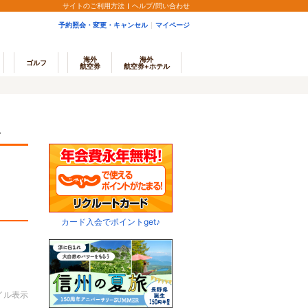
サイトのご利用方法
ヘルプ/問い合わせ
予約照会・変更・キャンセル
マイページ
海外
海外
ゴルフ
航空券
航空券+ホテル
他
カード入会でポイントget♪
イル表示