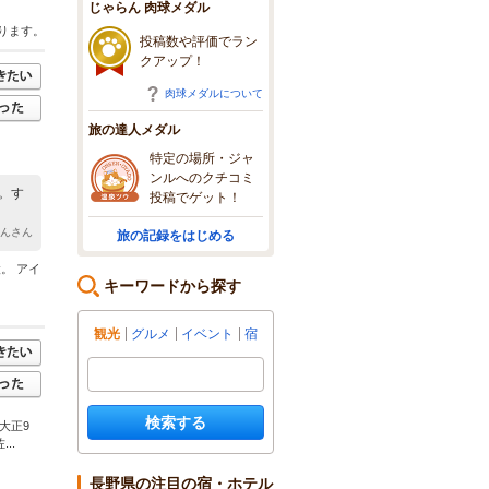
じゃらん 肉球メダル
ります。
投稿数や評価でラン
クアップ！
肉球メダルについて
旅の達人メダル
特定の場所・ジャ
ンルへのクチコミ
。す
投稿でゲット！
くんさん
旅の記録をはじめる
。 アイ
キーワードから探す
観光
グルメ
イベント
宿
検索する
大正9
..
長野県の注目の宿・ホテル