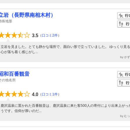
立岩（長野県南相木村）
特殊地形
3.5
（
口コミ2件
）
立岩を見ました。とても静かな場所で、面白い形で立っていました。 ゆっくり見
心が落ち着く感じがし...
by か
昭和百番観音
その他名所
4.0
（
口コミ1件
）
鹿沢温泉に置かれた百番観音は、鹿沢温泉に来た客500人の寄付により出来上がっ
うです。信仰が厚いのだ...
by む