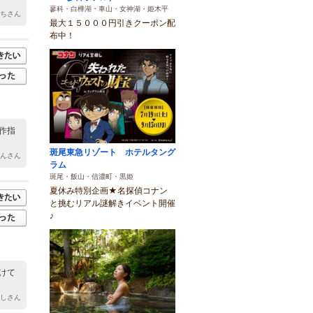
蓼科・白樺湖・車山・女神湖・姫木平
っちさん
最大１５０００円引きクーポン配
布中！
作指
斑尾東急リゾート ホテルタング
ゃんさん
ラム
斑尾・飯山・信濃町・黒姫
夏休み特別企画★名探偵コナン
と挑むリアル謎解きイベント開催
♪
けて
ずしさん