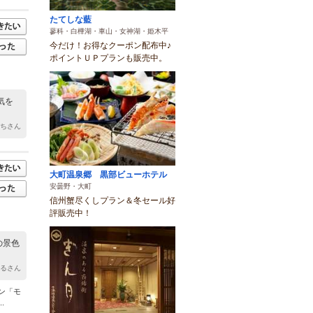
たてしな藍
蓼科・白樺湖・車山・女神湖・姫木平
今だけ！お得なクーポン配布中♪
ポイントＵＰプランも販売中。
気を
っちさん
大町温泉郷 黒部ビューホテル
安曇野・大町
信州蟹尽くしプラン＆冬セール好
評販売中！
の景色
かるさん
ン「モ
.