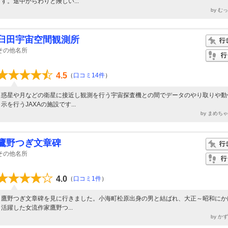
す。途中からわりと険しい...
by む
臼田宇宙空間観測所
その他名所
4.5
（
口コミ14件
）
惑星や月などの衛星に接近し観測を行う宇宙探査機との間でデータのやり取りや動
示を行うJAXAの施設です...
by まめち
鷹野つぎ文章碑
その他名所
4.0
（
口コミ1件
）
鷹野つぎ文章碑を見に行きました。小海町松原出身の男と結ばれ、大正～昭和にか
活躍した女流作家鷹野つ...
by か