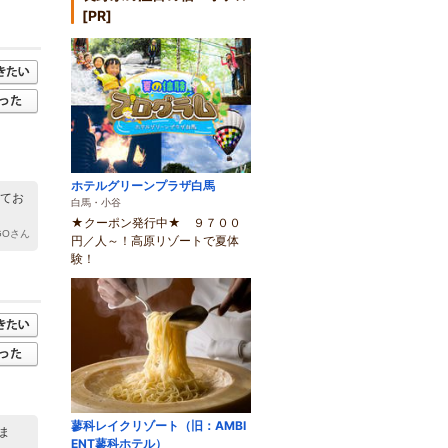
[PR]
ホテルグリーンプラザ白馬
してお
白馬・小谷
★クーポン発行中★ ９７００
GOさん
円／人～！高原リゾートで夏体
験！
蓼科レイクリゾート（旧：AMBI
ま
ENT蓼科ホテル）