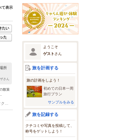
べて表示
ようこそ
ゲスト
さん
旅を計画する
場所
ンザさん
旅の計画をしよう！
初めての日本一周
の散策
旅行プラン
.
サンプルをみる
(1)車:上信越道佐久ICよりR141、R299経由1時間 電車:JR小海線八千穂駅よりタクシー30分
旅を記録する
クチコミや写真を投稿して、
称号をゲットしよう！