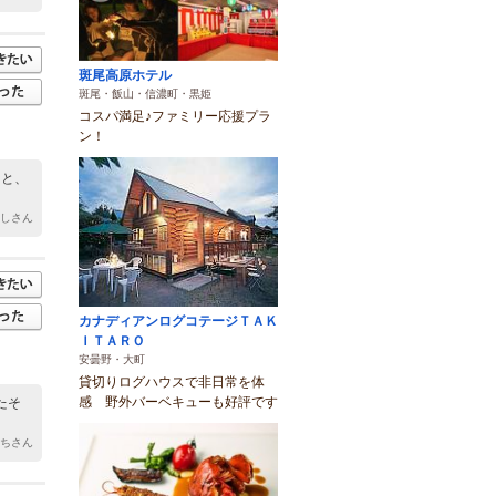
斑尾高原ホテル
斑尾・飯山・信濃町・黒姫
コスパ満足♪ファミリー応援プラ
ン！
ると、
ずしさん
カナディアンログコテージＴＡＫ
ＩＴＡＲＯ
安曇野・大町
貸切りログハウスで非日常を体
感 野外バーベキューも好評です
たそ
っちさん