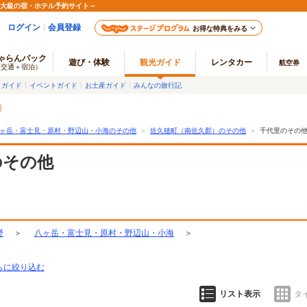
最大級の宿・ホテル予約サイト～
ログイン
会員登録
お得な特典をみる
ゃらんパック
遊び・体験
観光ガイド
レンタカー
航空券
（交通＋宿泊）
メガイド
イベントガイド
お土産ガイド
みんなの旅行記
ヶ岳・富士見・原村・野辺山・小海のその他
＞
佐久穂町（南佐久郡）のその他
＞
千代里のその
のその他
野
＞
八ヶ岳・富士見・原村・野辺山・小海
＞
らに絞り込む
リスト表示
タ