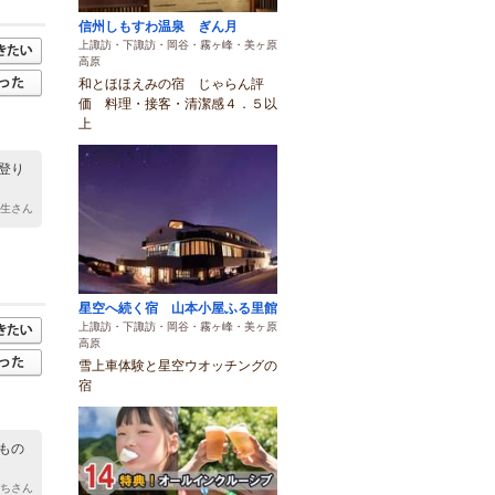
信州しもすわ温泉 ぎん月
上諏訪・下諏訪・岡谷・霧ヶ峰・美ヶ原
高原
和とほほえみの宿 じゃらん評
価 料理・接客・清潔感４．５以
上
登り
人生さん
星空へ続く宿 山本小屋ふる里館
上諏訪・下諏訪・岡谷・霧ヶ峰・美ヶ原
高原
雪上車体験と星空ウオッチングの
宿
もの
っちさん