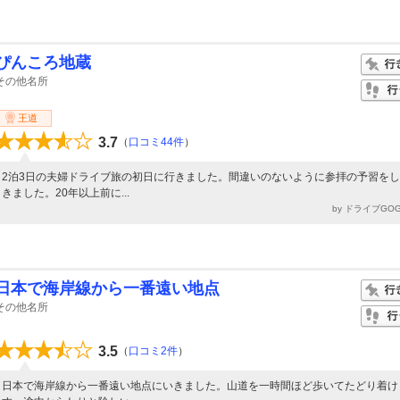
ぴんころ地蔵
その他名所
王道
3.7
（
口コミ44件
）
2泊3日の夫婦ドライブ旅の初日に行きました。間違いのないように参拝の予習を
きました。20年以上前に...
by ドライブGO
日本で海岸線から一番遠い地点
その他名所
3.5
（
口コミ2件
）
日本で海岸線から一番遠い地点にいきました。山道を一時間ほど歩いてたどり着け