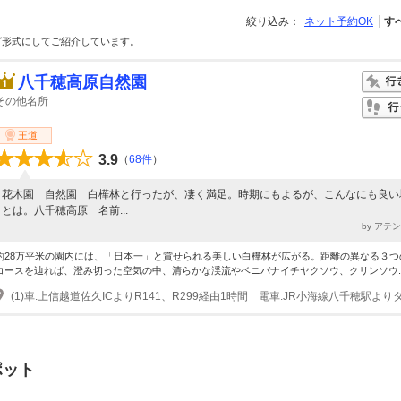
絞り込み：
ネット予約OK
す
グ形式にしてご紹介しています。
八千穂高原自然園
その他名所
王道
3.9
（
68件
）
花木園 自然園 白樺林と行ったが、凄く満足。時期にもよるが、こんなにも良い
とは。八千穂高原 名前...
by アテ
約28万平米の園内には、「日本一」と賞せられる美しい白樺林が広がる。距離の異なる３つ
コースを辿れば、澄み切った空気の中、清らかな渓流やベニバナイチヤクソウ、クリンソウ..
ポット