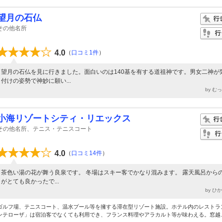
望月の石仏
その他名所
4.0
（
口コミ1件
）
望月の石仏を見に行きました。面白いのは140基を有する道祖神です。男女二神が
付けの姿勢で神妙に願い...
by む
小海リゾートシティ・リエックス
その他名所、テニス・テニスコート
4.0
（
口コミ14件
）
茶色い湯の花が舞う良泉です。 冬場はスキー客でかなり混みます。 露天風呂から
がとても良かったで...
by ひ
ゴルフ場、テニスコート、温水プール等を擁する滞在型リゾート施設。ホテル内のレストラ
ンテローザ」は宿泊客でなくても利用でき、フランス料理やアラカルト等が味わえる。窓越..