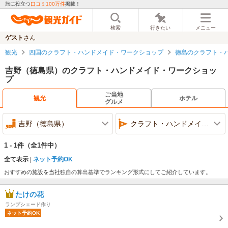
旅に役立つ
口コミ100万件
掲載！
検索
行きたい
メニュー
ゲスト
さん
観光
四国のクラフト・ハンドメイド・ワークショップ
徳島のクラフト・
吉野（徳島県）のクラフト・ハンドメイド・ワークショッ
プ
ご当地
観光
ホテル
グルメ
吉野（徳島県）
クラフト・ハンドメイド・ワークショップ
1 - 1件
（全1件中）
全て表示
ネット予約OK
おすすめの施設を当社独自の算出基準でランキング形式にしてご紹介しています。
たけの花
ランプシェード作り
ネット予約OK