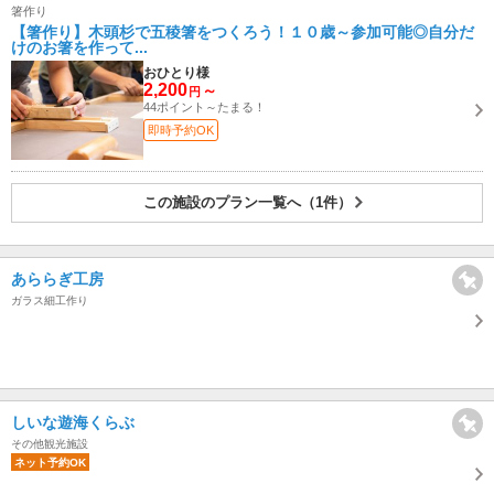
箸作り
【箸作り】木頭杉で五稜箸をつくろう！１０歳～参加可能◎自分だ
けのお箸を作って...
おひとり様
2,200
～
円
44ポイント～たまる！
即時予約OK
この施設のプラン一覧へ（1件）
あららぎ工房
ガラス細工作り
しいな遊海くらぶ
その他観光施設
ネット予約OK