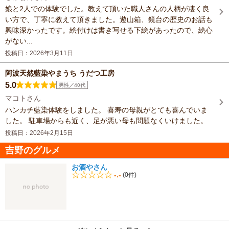
娘と2人での体験でした。教えて頂いた職人さんの人柄が凄く良
い方で、丁寧に教えて頂きました。遊山箱、鏡台の歴史のお話も
興味深かったです。絵付けは書き写せる下絵があったので、絵心
がない...
投稿日：2026年3月11日
阿波天然藍染やまうち うだつ工房
5.0
男性／40代
マコトさん
ハンカチ藍染体験をしました。 喜寿の母親がとても喜んでいま
した。 駐車場からも近く、足が悪い母も問題なくいけました。
投稿日：2026年2月15日
吉野のグルメ
お酒やさん
-.-
(0件)