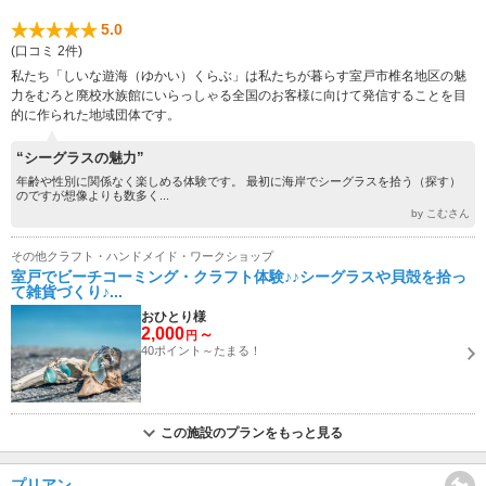
5.0
(口コミ 2件)
私たち「しいな遊海（ゆかい）くらぶ」は私たちが暮らす室戸市椎名地区の魅
力をむろと廃校水族館にいらっしゃる全国のお客様に向けて発信することを目
的に作られた地域団体です。
“シーグラスの魅力”
年齢や性別に関係なく楽しめる体験です。 最初に海岸でシーグラスを拾う（探す）
のですが想像よりも数多く...
by こむさん
その他クラフト・ハンドメイド・ワークショップ
室戸でビーチコーミング・クラフト体験♪♪シーグラスや貝殻を拾っ
て雑貨づくり♪...
おひとり様
2,000
～
円
40ポイント～たまる！
この施設のプランをもっと見る
プリアン