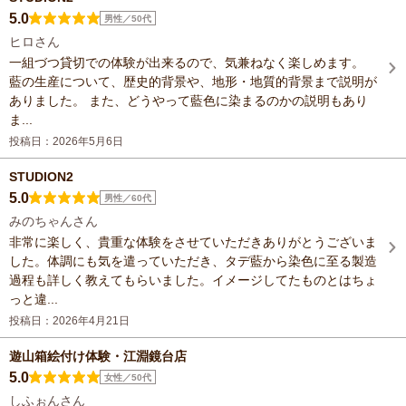
5.0
男性／50代
ヒロさん
一組づつ貸切での体験が出来るので、気兼ねなく楽しめます。
藍の生産について、歴史的背景や、地形・地質的背景まで説明が
ありました。 また、どうやって藍色に染まるのかの説明もあり
ま...
投稿日：2026年5月6日
STUDION2
5.0
男性／60代
みのちゃんさん
非常に楽しく、貴重な体験をさせていただきありがとうございま
した。体調にも気を遣っていただき、タデ藍から染色に至る製造
過程も詳しく教えてもらいました。イメージしてたものとはちょ
っと違...
投稿日：2026年4月21日
遊山箱絵付け体験・江淵鏡台店
5.0
女性／50代
しふぉんさん