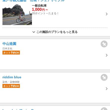
室戸市観光協会 出発！シェアサイクル
一般自転車
1,000
～
円
20ポイント～たまる！
この施設のプランをもっと見る
中山造園
日本文化
ネット予約OK
riddim blue
染色・染物体験
ネット予約OK