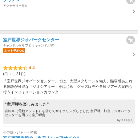
アクセサリー作り
室戸世界ジオパークセンター
キャンドル作り(アロマキャンドル等)
ネット予約OK
4.4
(口コミ 31件)
「室戸世界ジオパークセンター」では、大型スクリーンを備え、臨場感あふれ
る体験が可能な「ジオシアター」をはじめ、グッズ販売や各種ツアーの案内も
行うインフォメーションカウンタ...
“室戸岬を楽しみました”
自転車（電動アシスト）を借りてサイクリングしました 室戸岬，灯台，ジオパーク
センターを回って室戸岬含...
by KTTさん
その他レジャー・体験