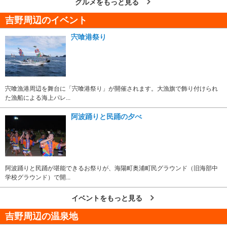
グルメをもっと見る
吉野周辺のイベント
宍喰港祭り
宍喰漁港周辺を舞台に「宍喰港祭り」が開催されます。大漁旗で飾り付けられ
た漁船による海上パレ...
阿波踊りと民踊の夕べ
阿波踊りと民踊が堪能できるお祭りが、海陽町奥浦町民グラウンド（旧海部中
学校グラウンド）で開...
イベントをもっと見る
吉野周辺の温泉地