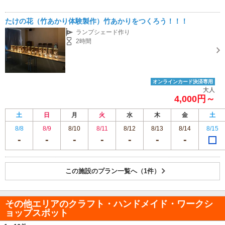
たけの花（竹あかり体験製作）竹あかりをつくろう！！！
ランプシェード作り
2時間
オンラインカード決済専用
大人
4,000円～
土
日
月
火
水
木
金
土
8/8
8/9
8/10
8/11
8/12
8/13
8/14
8/15
この施設のプラン一覧へ（1件）
その他エリアのクラフト・ハンドメイド・ワークシ
ョップスポット