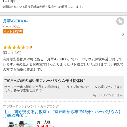
1 - 10件
※掲載されている目安距離は役所・役場からの距離になります。
月華-GEKKA-
ハーバリウム
ネット予約OK
5.0
(口コミ 1件)
高知県安芸郡東洋町にある『月華-GEKKA-』でハーバリウム体験を受け付けて
います♪ 海の見えるお教室でゆったりまったりお過ごしいただけますよ♪ 初めて
の方でも簡単に作成してい...
“室戸への旅の思い出にハーバリウム作り初体験”
サーファー達も沢山いた美しい海岸線を、ドライブ旅行の途中、立ち寄らせて頂きま
した。静かで素敵な場所で...
by ピンクパンサーさん
フラワーアレンジメント・ガーデニング
【＋゜海が見えるお教室＋゜室戸岬から車で45分・ハーバリウム】
月華-GEKK...
お一人様
3,500
～
円