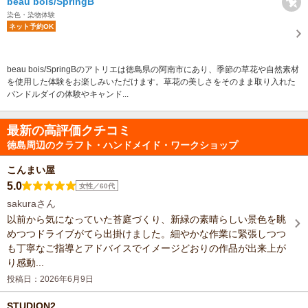
beau bois/SpringB
染色・染物体験
ネット予約OK
beau bois/SpringBのアトリエは徳島県の阿南市にあり、季節の草花や自然素材
を使用した体験をお楽しみいただけます。草花の美しさをそのまま取り入れた
バンドルダイの体験やキャンド...
最新の高評価クチコミ
徳島周辺のクラフト・ハンドメイド・ワークショップ
こんまい屋
5.0
女性／60代
sakuraさん
以前から気になっていた苔庭づくり、新緑の素晴らしい景色を眺
めつつドライブがてら出掛けました。細やかな作業に緊張しつつ
も丁寧なご指導とアドバイスでイメージどおりの作品が出来上が
り感動...
投稿日：2026年6月9日
STUDION2