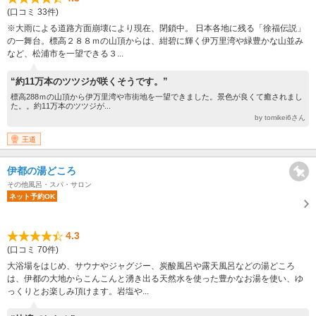
(口コミ 33件)
※大雨による道路方面崩壊により現在、閉鎖中。 日本各地に残る「徐福伝説」
の一舞台。標高２８８ｍの山頂からは、紺碧に輝く伊万里湾や緑豊かな山並み
など、松浦市を一望できる３...
“約11万本のツツジが咲くそうです。”
標高288ｍの山頂から伊万里湾や市街地を一望できました。景色が良くて癒されまし
た。。約11万本のツツジが...
by tomikei6さん
王道
伊都の湯どころ
その他風呂・スパ・サロン
ネット予約OK
4.3
(口コミ 70件)
大浴場をはじめ、サウナやジャグジー、炭酸風呂や露天風呂などの湯どころ
は、伊都の大地からこんこんと湧き出る天然水を使った豊かなお湯を使い、ゆ
っくりとお楽しみ頂けます。岩塩や...