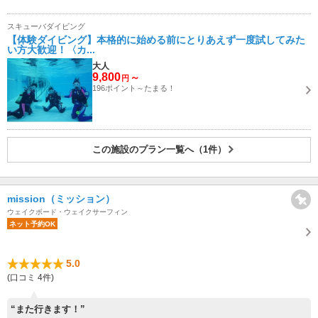
スキューバダイビング
【体験ダイビング】本格的に始める前にとりあえず一度試してみた
い方大歓迎！〈カ...
大人
9,800
～
円
196ポイント～たまる！
この施設のプラン一覧へ（1件）
mission（ミッション）
ウェイクボード・ウェイクサーフィン
ネット予約OK
5.0
(口コミ 4件)
“また行きます！”