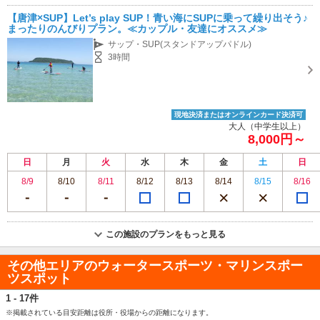
【唐津×SUP】Let’s play SUP！青い海にSUPに乗って繰り出そう♪
まったりのんびりプラン。≪カップル・友達にオススメ≫
サップ・SUP(スタンドアップパドル)
3時間
現地決済またはオンラインカード決済可
大人（中学生以上）
8,000円～
日
月
火
水
木
金
土
日
8/9
8/10
8/11
8/12
8/13
8/14
8/15
8/16
この施設のプランをもっと見る
その他エリアのウォータースポーツ・マリンスポー
ツスポット
1 - 17件
※掲載されている目安距離は役所・役場からの距離になります。