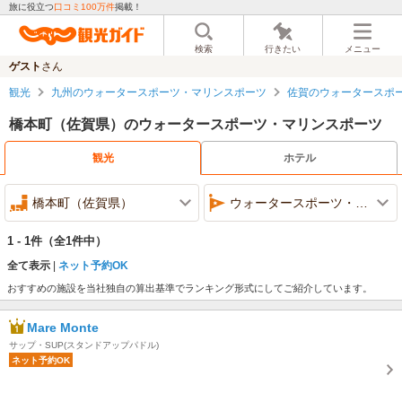
旅に役立つ
口コミ100万件
掲載！
検索
行きたい
メニュー
ゲスト
さん
観光
九州のウォータースポーツ・マリンスポーツ
佐賀のウォータースポ
橋本町（佐賀県）のウォータースポーツ・マリンスポーツ
観光
ホテル
橋本町（佐賀県）
ウォータースポーツ・マリンスポーツ
1 - 1件
（全1件中）
全て表示
ネット予約OK
おすすめの施設を当社独自の算出基準でランキング形式にしてご紹介しています。
Mare Monte
サップ・SUP(スタンドアップパドル)
ネット予約OK