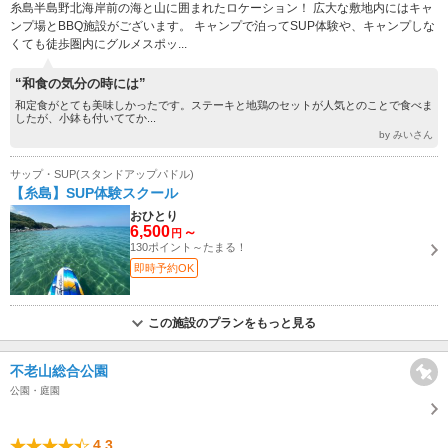
糸島半島野北海岸前の海と山に囲まれたロケーション！ 広大な敷地内にはキャ
ンプ場とBBQ施設がございます。 キャンプで泊ってSUP体験や、キャンプしな
くても徒歩圏内にグルメスポッ...
“和食の気分の時には”
和定食がとても美味しかったです。ステーキと地鶏のセットが人気とのことで食べま
したが、小鉢も付いててか...
by みいさん
サップ・SUP(スタンドアップパドル)
【糸島】SUP体験スクール
おひとり
6,500
～
円
130ポイント～たまる！
即時予約OK
この施設のプランをもっと見る
不老山総合公園
公園・庭園
4.3