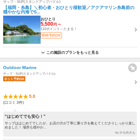
サップ・SUP(スタンドアップパドル)
【福岡・糸島】＼初心者・おひとり様歓迎／アクアマリン糸島前の
穏やかな内海でS...
おひとり
5,500
～
円
110ポイント～たまる！
即時予約OK
この施設のプランをもっと見る
Outdoor Marine
サップ・SUP(スタンドアップパドル)
ネット予約OK
5.0
(口コミ 3件)
“はじめてでも安心！”
サップははじめてでしたが、お店の方が丁寧に乗り方を教えてくださりしっかり楽し
めました！ 場所も穏やか...
by かなめさん