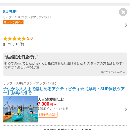
SUPUP
サップ・SUP(スタンドアップパドル)
ネット予約OK
5.0
(口コミ 13件)
“結婚記念日旅行に”
初めてのsupでしたがちゃんと板に乗れたし漕げました！ スタッフの方も話しやすく
てすごく楽しい時間が過...
by かすちゃんさん
サップ・SUP(スタンドアップパドル)
子供から大人まで楽しめるアクティビティ☆【糸島・SUP体験ツア
ー】糸島の海で...
大人(高校生以上)
7,000
～
円
140ポイント～たまる！
即時予約OK