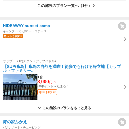
この施設のプラン一覧へ（1件）
HIDEAWAY sunset camp
キャンプ・バンガロー・コテージ
ネット予約OK
サップ・SUP(スタンドアップパドル)
【SUP/糸島】糸島の自然を満喫！徒歩でも行ける好立地【カップ
ル・ファミリー...
1台
3,000
～
円
60ポイント～たまる！
即時予約OK
この施設のプランをもっと見る
海の家ふかえ
バナナボート・チュービング