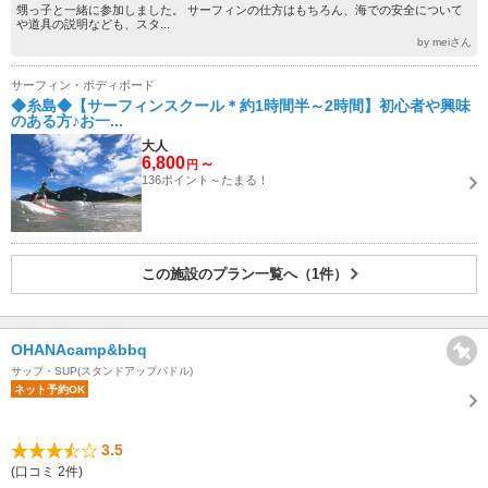
甥っ子と一緒に参加しました。 サーフィンの仕方はもちろん、海での安全について
や道具の説明なども、スタ...
by meiさん
サーフィン・ボディボード
◆糸島◆【サーフィンスクール＊約1時間半～2時間】初心者や興味
のある方♪お一...
大人
6,800
～
円
136ポイント～たまる！
この施設のプラン一覧へ（1件）
OHANAcamp&bbq
サップ・SUP(スタンドアップパドル)
ネット予約OK
3.5
(口コミ 2件)