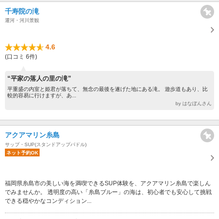
千寿院の滝
運河・河川景観
4.6
(口コミ 6件)
“平家の落人の里の滝”
平重盛の内室と姫君が落ちて、無念の最後を遂げた地にある滝。 遊歩道もあり、比
較的容易に行けますが、あ...
by はなぼんさん
アクアマリン糸島
サップ・SUP(スタンドアップパドル)
ネット予約OK
福岡県糸島市の美しい海を満喫できるSUP体験を、アクアマリン糸島で楽しん
でみませんか。 透明度の高い「糸島ブルー」の海は、初心者でも安心して挑戦
できる穏やかなコンディション...