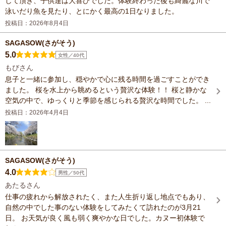
して頂き、子供達は大喜びでした。体験終わった後も綺麗な川で
泳いだり魚を見たり、とにかく最高の1日なりました。
投稿日：2026年8月4日
SAGASOW(さがそう)
5.0
女性／40代
もびさん
息子と一緒に参加し、穏やかで心に残る時間を過ごすことができ
ました。 桜を水上から眺めるという贅沢な体験！！ 桜と静かな
空気の中で、ゆっくりと季節を感じられる贅沢な時間でした。 ...
投稿日：2026年4月4日
SAGASOW(さがそう)
4.0
男性／50代
あたるさん
仕事の疲れから解放されたく、また人生折り返し地点でもあり、
自然の中でした事のない体験をしてみたくて訪れたのが3月21
日。 お天気が良く風も弱く爽やかな日でした。カヌー初体験で