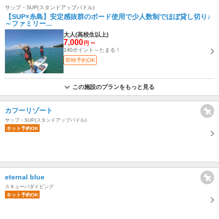
サップ・SUP(スタンドアップパドル)
【SUP×糸島】安定感抜群のボード使用で少人数制でほぼ貸し切り♪
～ファミリー...
大人(高校生以上)
7,000
～
円
140ポイント～たまる！
即時予約OK
この施設のプランをもっと見る
カフーリゾート
サップ・SUP(スタンドアップパドル)
ネット予約OK
eternal blue
スキューバダイビング
ネット予約OK