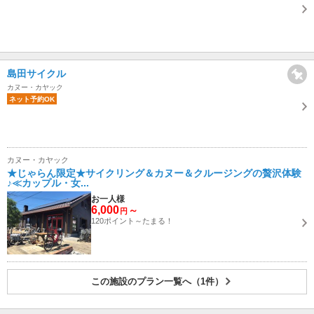
島田サイクル
カヌー・カヤック
ネット予約OK
カヌー・カヤック
★じゃらん限定★サイクリング＆カヌー＆クルージングの贅沢体験
♪≪カップル・女...
お一人様
6,000
～
円
120ポイント～たまる！
この施設のプラン一覧へ（1件）