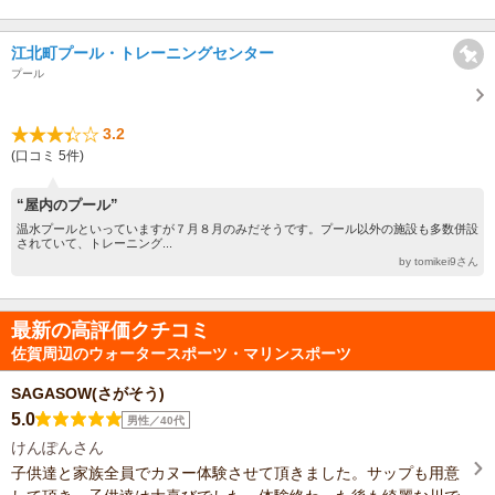
江北町プール・トレーニングセンター
プール
3.2
(口コミ 5件)
“屋内のプール”
温水プールといっていますが７月８月のみだそうです。プール以外の施設も多数併設
されていて、トレーニング...
by tomikei9さん
最新の高評価クチコミ
佐賀周辺のウォータースポーツ・マリンスポーツ
SAGASOW(さがそう)
5.0
男性／40代
けんぽんさん
子供達と家族全員でカヌー体験させて頂きました。サップも用意