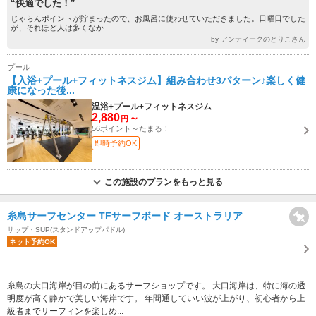
“快適でした！”
じゃらんポイントが貯まったので、お風呂に使わせていただきました。日曜日でした
が、それほど人は多くなか...
by アンティークのとりこさん
プール
【入浴+プール+フィットネスジム】組み合わせ3パターン♪楽しく健
康になった後...
温浴+プール+フィットネスジム
2,880
～
円
56ポイント～たまる！
即時予約OK
この施設のプランをもっと見る
糸島サーフセンター TFサーフボード オーストラリア
サップ・SUP(スタンドアップパドル)
ネット予約OK
糸島の大口海岸が目の前にあるサーフショップです。 大口海岸は、特に海の透
明度が高く静かで美しい海岸です。 年間通していい波が上がり、初心者から上
級者までサーフィンを楽しめ...