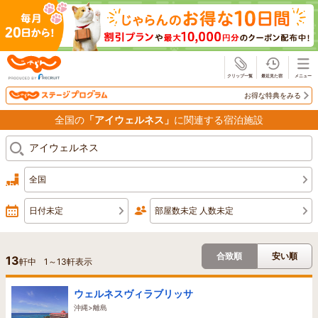
じゃらん
お得な特典をみる
全国の
「アイウェルネス」
に関連する宿泊施設
全国
日付未定
部屋数未定 人数未定
合致順
安い順
13
軒中
1
～
13
軒表示
ウェルネスヴィラブリッサ
沖縄>離島