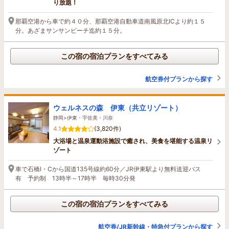
り放題！
那覇空港から車で約４０分、那覇空港自動車道南風原北ICより約１５
分。あざまサンサンビーチ迄約１５分。
この宿の宿泊プランをすべてみる
航空券付プランから探す
ウェルネスの森 伊東（共立リゾート）
静岡>伊東・宇佐美・川奈
4.1
(3,820件)
大浴場と温泉運動浴施設で癒され、美食を堪能する温泉リ
ゾート
車で石橋I・Cから国道135号線約60分／JR伊東駅より無料送迎バス
有 予約制 13時半～17時半 毎時30分発
この宿の宿泊プランをすべてみる
航空券/JR新幹線・特急付プランから探す