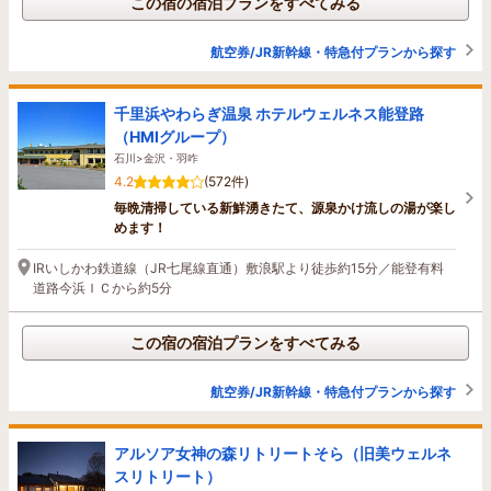
この宿の宿泊プランをすべてみる
航空券/JR新幹線・特急付プランから探す
千里浜やわらぎ温泉 ホテルウェルネス能登路
（HMIグループ）
石川>金沢・羽咋
4.2
(572件)
毎晩清掃している新鮮湧きたて、源泉かけ流しの湯が楽し
めます！
IRいしかわ鉄道線（JR七尾線直通）敷浪駅より徒歩約15分／能登有料
道路今浜ＩＣから約5分
この宿の宿泊プランをすべてみる
航空券/JR新幹線・特急付プランから探す
アルソア女神の森リトリートそら（旧美ウェルネ
スリトリート）