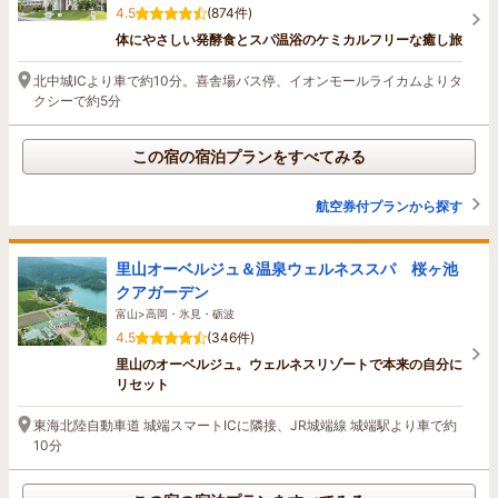
4.5
(874件)
体にやさしい発酵食とスパ温浴のケミカルフリーな癒し旅
北中城ICより車で約10分。喜舎場バス停、イオンモールライカムよりタ
クシーで約5分
この宿の宿泊プランをすべてみる
航空券付プランから探す
里山オーベルジュ＆温泉ウェルネススパ 桜ヶ池
クアガーデン
富山>高岡・氷見・砺波
4.5
(346件)
里山のオーベルジュ。ウェルネスリゾートで本来の自分に
リセット
東海北陸自動車道 城端スマートICに隣接、JR城端線 城端駅より車で約
10分