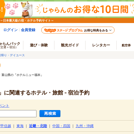
 ～日本最大級の宿・ホテル予約サイト～
ログイン
会員登録
お得な特典をみる
ゃらんパック
遊び・体験
観光ガイド
レンタカー
航空券
（交通＋宿泊）
日帰り・デイユース
>
富山県の「ホテルニュー福本」
に関連するホテル・旅館 - 宿泊予約
ベント
・甲信越
｜
東海
｜
近畿・北陸
｜
中国・四国
｜
九州・沖縄