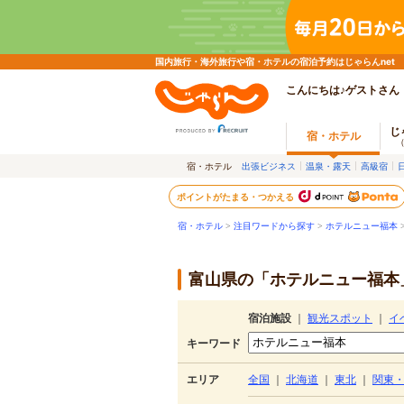
国内旅行・海外旅行や宿・ホテルの宿泊予約はじゃらんnet
こんにちは♪ゲストさん
じ
宿・ホテル
宿・ホテル
出張ビジネス
温泉・露天
高級宿
ポイントがたまる・つかえる
宿・ホテル
>
注目ワードから探す
>
ホテルニュー福本
富山県の「ホテルニュー福本」
宿泊施設
｜
観光スポット
｜
イ
キーワード
エリア
全国
｜
北海道
｜
東北
｜
関東