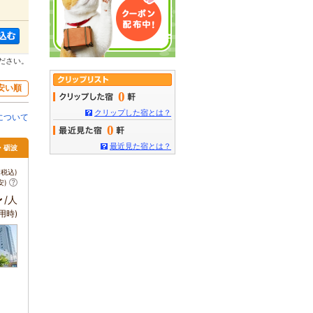
ださい。
安い順
0
クリップした宿とは？
について
0
最近見た宿とは？
・砺波
税込)
安)
～
/人
用時)