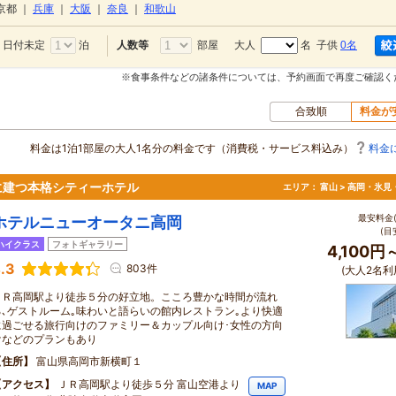
京都
｜
兵庫
｜
大阪
｜
奈良
｜
和歌山
日付未定
泊
部屋
大人
名 子供
0名
人数等
※食事条件などの諸条件については、予約画面で再度ご確認く
合致順
料金が
料金は1泊1部屋の大人1名分の料金です（消費税・サービス料込み）
料金
に建つ本格シティーホテル
エリア：
富山 > 高岡・氷見
最安料金(
ホテルニューオータニ高岡
(目
ハイクラス
フォトギャラリー
4,100円
.3
803件
(大人2名利
ＪＲ高岡駅より徒歩５分の好立地。こころ豊かな時間が流れ
る､ゲストルーム｡味わいと語らいの館内レストラン｡より快適
に過ごせる旅行向けのファミリー＆カップル向け･女性の方向
けなどのプランもあり
住所
富山県高岡市新横町１
アクセス
ＪＲ高岡駅より徒歩５分 富山空港より
MAP