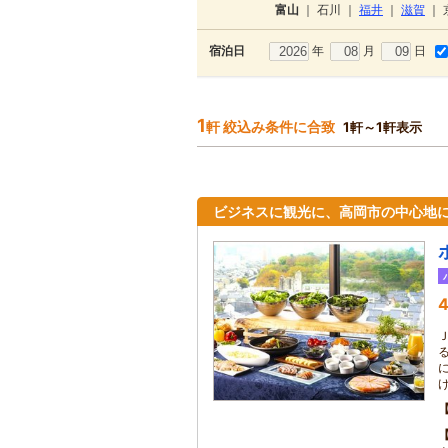
富山
｜
石川
｜
福井
｜
滋賀
｜
年
月
日
宿泊日
1
軒 絞込み条件に合致
1軒～1軒表示
ビジネスに観光に、高岡市の中心地
4