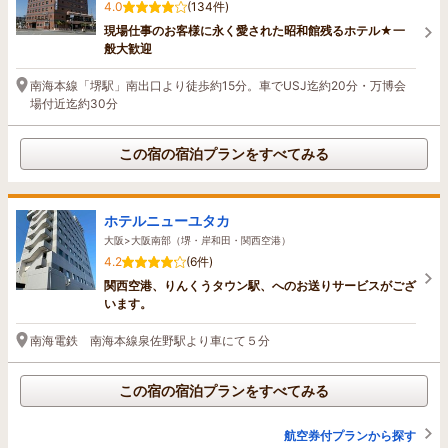
4.0
(134件)
現場仕事のお客様に永く愛された昭和館残るホテル★一
般大歓迎
南海本線「堺駅」南出口より徒歩約15分。車でUSJ迄約20分・万博会
場付近迄約30分
この宿の宿泊プランをすべてみる
ホテルニューユタカ
大阪>大阪南部（堺・岸和田・関西空港）
4.2
(6件)
関西空港、りんくうタウン駅、へのお送りサービスがござ
います。
南海電鉄 南海本線泉佐野駅より車にて５分
この宿の宿泊プランをすべてみる
航空券付プランから探す