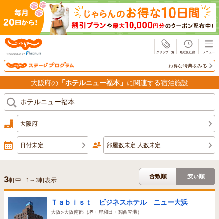
じゃらん
お得な特典をみる
大阪府の
「ホテルニュー福本」
に関連する宿泊施設
大阪府
日付未定
部屋数未定 人数未定
合致順
安い順
3
軒中
1
～
3
軒表示
Ｔａｂｉｓｔ ビジネスホテル ニュー大浜
大阪>大阪南部（堺・岸和田・関西空港）