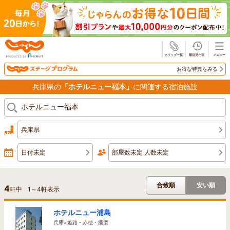
じゃらん
お得な特典をみる
兵庫県の
「ホテルニュー福本」
に関連する宿泊施設
兵庫県
日付未定
部屋数未定 人数未定
合致順
安い順
4
軒中
1
～
4
軒表示
ホテルニュー浦島
兵庫>姫路・赤穂・播磨