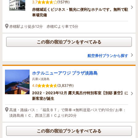
3.7
(157件)
赤穂城近くビジネス・観光に便利なホテルです。無料で駐
車場完備
赤穂駅より徒歩12分 赤穂ICより車で5分
この宿の宿泊プランをすべてみる
航空券付プランから探す
ホテルニューアワジ プラザ淡路島
兵庫>淡路島
4.6
(3,837件)
2022・2023年12月 露天風呂付特別客室【別邸 蒼空】に
新客室が誕生
高速・路線バス：「福良ＢＴ」で降車→無料送迎バスで約10分/ お車：
淡路島南ＩＣ、西淡三原ＩＣより約20分
この宿の宿泊プランをすべてみる