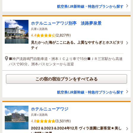
航空券/JR新幹線・特急付プランから探す
ホテルニューアワジ別亭 淡路夢泉景
兵庫>淡路島
4.4
(2,827件)
見たかった海がここにある。上質なやすらぎとホスピタリ
ティ
■神戸淡路鳴門自動車道・洲本ＩＣより車で15分■ＪＲ三宮駅から高速
バスで90分。洲本バスセンターから送迎
この宿の宿泊プランをすべてみる
航空券/JR新幹線・特急付プランから探す
ホテルニューアワジ
兵庫>淡路島
4.8
(3,501件)
2022＆2023＆2024年12月 ヴィラ楽園に新客室★美し