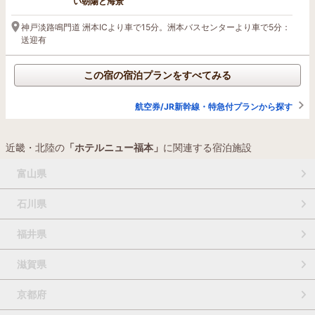
い朝陽と海景
神戸淡路鳴門道 洲本ICより車で15分。洲本バスセンターより車で5分：
送迎有
この宿の宿泊プランをすべてみる
航空券/JR新幹線・特急付プランから探す
近畿・北陸の
「ホテルニュー福本」
に関連する宿泊施設
富山県
石川県
福井県
滋賀県
京都府