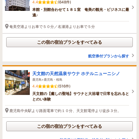
4.4
(648件)
本館・別館合わせて１８１室 奄美の観光・ビジネスに最
適♪
奄美空港よりお車で５０分／名瀬港よりお車で５分
この宿の宿泊プランをすべてみる
航空券付プランから探す
天文館の天然温泉サウナ ホテルニューニシノ
鹿児島>鹿児島・桜島
4.4
(516件)
天文館の【癒しの聖地】サウナと大浴場で日常を忘れると
とのい体験
鹿児島中央駅より路面電車で約１０分、天文館電停より徒歩３分。
この宿の宿泊プランをすべてみる