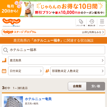
じゃらん
お得な特典をみる
鹿児島県の
「ホテルニュー福本」
に関連する宿泊施設
鹿児島県
日付未定
部屋数未定 人数未定
合致順
安い順
3
軒中
1
～
3
軒表示
ホテルニュー奄美
鹿児島>離島